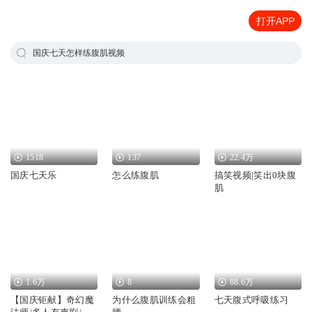
打开APP
国庆七天怎样练腹肌视频
1518
137
22.4万
国庆七天乐
怎么练腹肌
搞笑视频|笑出0块腹
肌
1.6万
8
88.6万
【国庆钜献】奇幻魔
为什么腹肌训练会粗
七天腹式呼吸练习