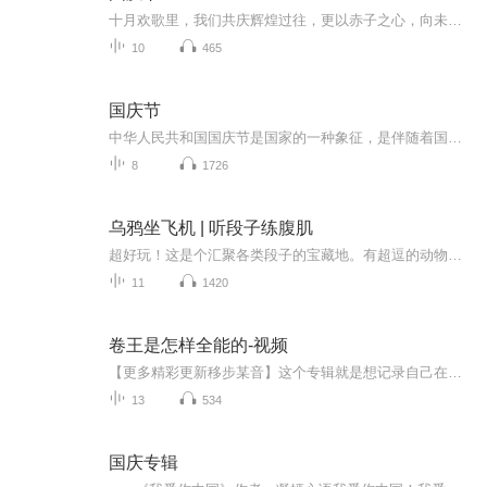
十月欢歌里，我们共庆辉煌过往，更以赤子之心，向未来书写滚烫的誓言——这盛世，值得我们以热爱相拥。
10
465
国庆节
中华人民共和国国庆节是国家的一种象征，是伴随着国家的出现而出现的。让我们用诗歌朗诵歌颂祖国的繁荣富强，国泰民安。
8
1726
乌鸦坐飞机 | 听段子练腹肌
超好玩！这是个汇聚各类段子的宝藏地。有超逗的动物趣事，也有超真实的职场吐槽。不管你是上班累了，还是生活有点小烦恼，来这儿都能开怀大笑。每个段子都精心挑选，保证让你解压放松。快来开启欢乐之旅吧！
11
1420
卷王是怎样全能的-视频
【更多精彩更新移步某音】这个专辑就是想记录自己在接触有声以后，想全能发展的起因经过结果。自己在全能发展学习时学到的知识、经验等分享。
13
534
国庆专辑