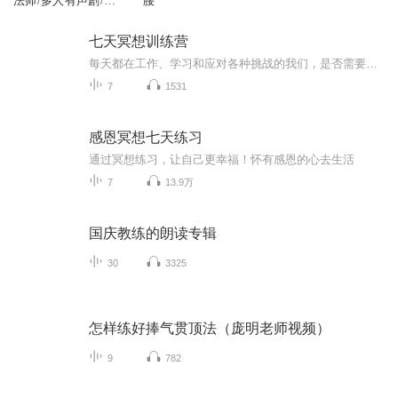
法师/多人有声剧/国
腰
庆爆更七天乐
七天冥想训练营
每天都在工作、学习和应对各种挑战的我们，是否需要一种方法来放松自己，减轻压力，提高专注力和情绪管理能力呢？冥想就是一种非常好的选择。我们的冥想课程涵盖了多种不同类型的冥想，包括专注冥想、息觉冥想、爱心冥想和观察冥想，可以让你轻松地体验到...
7
1531
感恩冥想七天练习
通过冥想练习，让自己更幸福！怀有感恩的心去生活
7
13.9万
国庆教练的朗读专辑
30
3325
怎样练好捧气贯顶法（庞明老师视频）
9
782