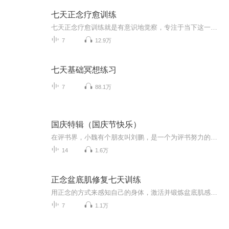
七天正念疗愈训练
七天正念疗愈训练就是有意识地觉察，专注于当下这一刻，而不附加上主观的评判）。简单来说，正念冥想是指一个人在当下对周遭事物，身体感觉，以及内心情绪均有觉察，却又不带任何主观评价。神经科学研究指出，正念冥想能够调节个体负性情绪，甚至改变情绪调节的大脑结构，通过正念的练习，哪怕就是每天几分钟，很多人都会达到一种放松状态，以及以下的一些好处：更高的大脑效能提高免疫能力降低血压（这个如果有血压计的话，在练习前和练习后做个量度，很明显）降低心率（这个很明显，...
7
12.9万
七天基础冥想练习
7
88.1万
国庆特辑（国庆节快乐）
在评书界，小魏有个朋友叫刘鹏，是一个为评书努力的小伙子。在2021年国庆期间，他想弄个特辑，便烦劳我给他录个爱国题材的评书小段儿。这种事情，不是特殊情况，小魏一般不会拒绝，也就给其录了一个《鲁迅踢鬼》，等他传完，我再传到我的专辑里。另外，小...
14
1.6万
正念盆底肌修复七天训练
用正念的方式来感知自己的身体，激活并锻炼盆底肌感觉，缓解私密问题
7
1.1万