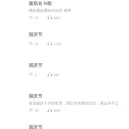
腹肌在 hi歌
嘿哈嘿哈嘿哈丝丝丝 师师
27
2824
国庆节
11
2.1万
国庆节
3
543
国庆节
喜迎国庆十月欢歌里，我们共庆辉煌过往，更以赤子之心，向未来书写滚烫的誓言——这盛世，值得我们以热爱相拥。
20
4542
国庆节