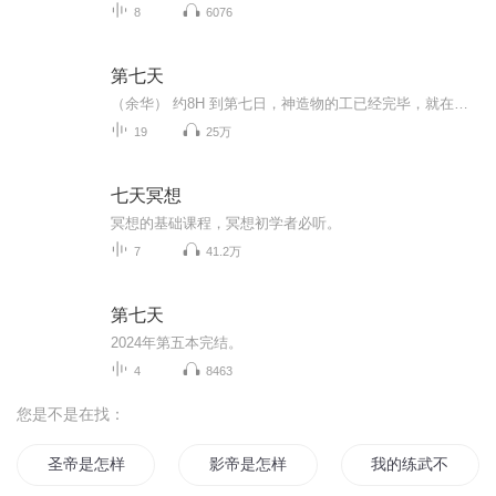
8
6076
第七天
（余华） 约8H 到第七日，神造物的工已经完毕，就在第七日歇了他一切的工，安息了。 这可能不是余华先生最好的作品，却是他最伟大的小说，在读的过程中，我能感受到作家的愤怒和无力喷涌而出，来不及做更细心的修饰。这个第七天，在中国叫死无葬身之地。
19
25万
七天冥想
冥想的基础课程，冥想初学者必听。
7
41.2万
第七天
2024年第五本完结。
4
8463
您是不是在找：
圣帝是怎样练成的
影帝是怎样练成的
我的练武不一样