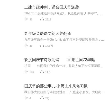
二建市政冲刺，适合国庆节逆袭
2020年二级建造师市政专业1、从基础到密训冲刺V2、从精华课程到超压密押V3、0基础同步更新v4、持续更新到2020年考试V5、只要你跟着学让你一次稳拿证V6、渠道超压压题，超压三页纸等独家绝密压题!
36
2619
九年级英语课文朗读并翻译
九年级英语全一册Go for it, 由零度不升华朗读并翻译，倾情演绎，尽量让枯燥的课文变得生动有趣，快来加入吧！ 趣味朗读，造福中小学生，以及想重拾英语的上班族。关于英语学习的问题，欢迎大家在评论区交流分享~ Actions speak louder than words.百说不如一干。 A good beginning is half done. 良好的开端是成功的一半。 Little strokes fell great oaks. 水滴石穿。 One today is worth two tomorrows. 一个今天胜似两个明天。 最后送给大家一句话共勉：It's never too late to learn. 学习从不嫌晚。
33
14.3万
欢度国庆节诗歌朗诵——喜迎祖国72华诞
祖国——如同我们的生命一样，是诗人笔下永恒而温暖的主题。在祖国72周年华诞来临之际，特创建这个诗歌朗诵专辑，诵读经典爱国篇章，和大家一起歌颂祖国，向国庆的献礼！祝愿伟大的祖国繁荣富强，祝愿大家国庆节快乐，度过平安快乐的黄金周假期！
116
11万
国庆节的那些事儿-来历由来风俗习惯
我们伟大的祖国母亲就要过生日了,也是小朋友、大朋友们最喜欢的“国庆小长假”或说“黄金周”还有说”国庆7天乐”的，说法真是不一而足。那么“国庆节”是怎么来的？自古以来国庆节怎么庆贺？新中国国庆节的来历，以及新中国国庆节的庆贺方式又有哪些呢？ ...
6
2万