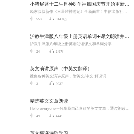
小猪屏蓬十二生肖神8 羊神篇国庆节开始更新啦！
晓东叔叔新作《三星堆神游记》全新面世！中信出版社出版！京东当当淘宝均有售！点蓝色字收听——《小猪屏蓬爆笑日记2024》《小猪屏蓬爆笑日记2》《小猪屏蓬爆笑日记1》让你笑得喘不上气！《我进故宫当富翁——小猪屏蓬故宫财商笔记》教你成为大富翁！《小...
550
314.8万
沪教牛津版八年级上册英语单词➕课文朗读并翻译
沪教牛津版八年级上册英语朗读课文和单词分享
24
2.8万
英文演讲原声（中英文翻译）
搜集各种英文演讲原声，附英文/中文 解说词
3
2037
精选英文文章朗读
Hello everyone～分享我自己喜欢的英文文章，通过朗读片段或全文，加深理解，同时注意纠正我的语音语调，一举两得。在每篇文章的part1部分，我都会附上原文链接，方便查看原文，毕竟我念的不标准...如果哪位朋友喜欢这些文章，可以直接去读看原文，不须花时间听我的声音，毕竟这儿主要是我自己的“英语口语训练场”。 另外，非常欢迎朋友指出我的口语错误和提出改正建议，提前感谢万分。 Revision：2019.7 最初拿到文章直接读， 近期开始先默念一遍，确认会...
49
4441
英文翻译诗歌学习