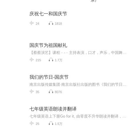
乐）
庆祝七一和国庆节
24
1818
国庆节为祖国献礼
【蔡蔡演艺】课程﹣-﹣主持表演，口才，声乐，中国舞，民族舞。独特的小舞台，专业的录音棚，每一位同学都能成为优秀的小明星。独特的教学模式，轻松上课，快乐学习！知名主持人，舞蹈家，高级教师任职授课！江南总校：河沟街42号三楼 18545856430江北分校...
215
1.7万
我们的节日-国庆节
南京出版传媒集团·南京出版社出版的图书《我们的节日》通过对中国节日文化和节日意义进行深度的挖掘，面向青少年群体构建独具特色的栏目内容，以此丰富春节、元宵节、清明节、端午节、七夕节、中秋节、重阳节等传统节日；六一节、教师节、国庆节等新兴节日的文化内涵和表现形式。促进青少年形成新的节日习俗，提升节日仪式感、认同感。音频作品由金陵朗读者联盟志愿者朗诵，南京音像出版社、金陵图书馆联合制作。
35
8076
七年级英语朗读并翻译
七年级英语上下册Go for it, 由零度不升华朗读并翻译，倾情演绎，尽量让枯燥的课文变得生动有趣，快来加入吧！趣味朗读，造福中小学生，以及想重拾英语的上班族。关于英语学习的问题，欢迎大家在评论区交流分享~最后送给大家一句话共勉：It's never too old to learn. 学习从不嫌晚。...
25
1.5万