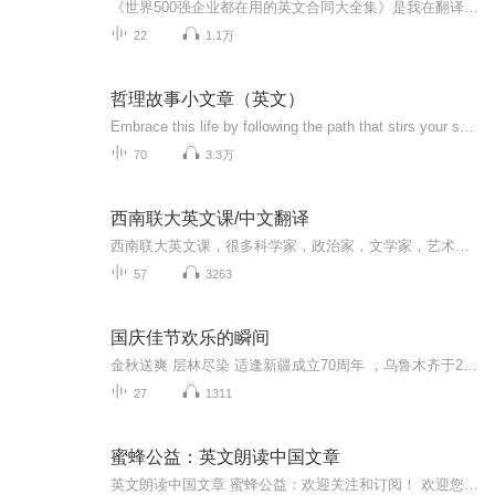
《世界500强企业都在用的英文合同大全集》是我在翻译合同时使用的工具书之一。 英文的合同有专门的用词、构句方法。我建议想认真学习的同学，自行购买本书， 对照我的音频，边听边看着学习。 在术语比较集中的部分， 我会拆分成更小的模块，方便大家及时复习。虽然在本书的前言部分提到每天花30分钟， 但是我个人觉得大家完全可以按照自己的节奏来学习， 根据自己的时间和章节的难度，可以每次学习几个模块， 也可以每次只学习一个模块，甚至一周学习一个模块，多次、反复听回放， 直到自己觉得消...
22
1.1万
哲理故事小文章（英文）
Embrace this life by following the path that stirs your spirit.这些甄选的经典英文哲学短文，每一篇都凝练着智慧精华，字句间满是叩击心灵、发人深省的力量。晨起读之，可拨开晨间迷雾，以清醒心智开启新日；闲时品之，能在文字浸润中陶冶情操，让心灵...
70
3.3万
西南联大英文课/中文翻译
西南联大英文课，很多科学家，政治家，文学家，艺术家的早期英文教材。
57
3263
国庆佳节欢乐的瞬间
金秋送爽 层林尽染 适逢新疆成立70周年 ，乌鲁木齐于2025年9月23日迎来党中央和习大大带领的慰问团。新疆各族群众欢欣鼓舞，热烈欢迎。
27
1311
蜜蜂公益：英文朗读中国文章
英文朗读中国文章 蜜蜂公益：欢迎关注和订阅！ 欢迎您的订阅