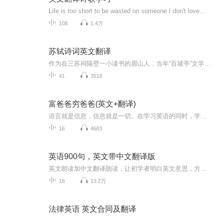
Life is too short to be wasted on someone I don't love！生命短暂，不想将就！
108
1.4万
苏轼诗词英文翻译
作为在三苏祠隔壁一小读书的眉山人，当年“百坡亭”文学社的会员，苏东坡一直是此生最影响我，也同样影响了很多人的前辈典范！他颠峰的跨界才华，达观的人生态度，汇聚在他的诗词里，成了取之不尽，用之不竭的宝藏！把他的诗词翻译成英文，是我三十多年前，在上外读书时，就有过的心愿！五十而知天命，修行而全人生：写作、演讲、培训、武术、气功、瑜珈、吉他、翻译、销售......都跨界而相通，交叉而丰富！翻古而悟今，跨洋而固本，在翻译和诵读中向东坡老乡致敬：深活当下，人生无价！莫听穿林打叶声 何妨吟啸且徐行！
41
3518
富爸爸穷爸爸(英文+翻译)
语言就是信息，信息就是一切。在学习英语的同时，学习普通人学习不到的财务知识。
16
4683
英语900句，英文带中文翻译版
英文朗读加中文翻译朗读，让初学者明白英文意思，方便学习
18
13.2万
法律英语 英文合同及翻译