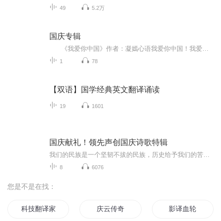
49
5.2万
国庆专辑
《我爱你中国》作者：凝嫣心语我爱你中国！我爱你春天蓬勃的秧苗；我爱你秋日金黄的硕果。我爱你中国！我爱你青松气质，我爱你红梅品格！我爱你家乡的甜蔗好像乳汁滋润着我的心窝。我爱你中国，我要把最美的歌儿献给你，我的母亲我的祖国。我爱你中国，我爱...
1
78
【双语】国学经典英文翻译诵读
19
1601
国庆献礼！领先声创国庆诗歌特辑
我们的民族是一个坚韧不拔的民族，历史给予我们的苦难都变成了闪着金光的勋章！我们的国家是一个龙腾虎跃的国家，那条巨龙正以不可阻挡之势崛起于神奇的东方！------------------------------------------------值此祖国70周年华诞之际，领先声创以诗歌向祖国献礼！用我们的声音、用我们的热血、用我们的灵魂诵读经典爱国篇章，歌颂我们的祖国！永远繁荣富强！
8
6076
您是不是在找：
科技翻译家
庆云传奇
影译血轮