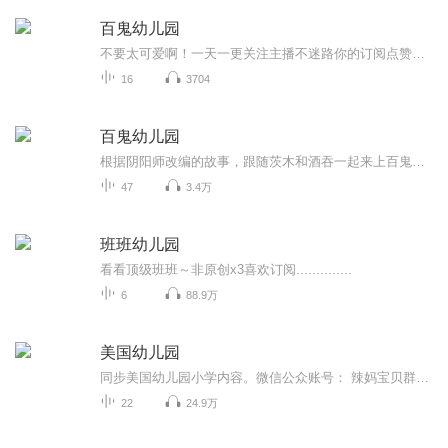
百鬼幼儿园
不要太可爱啊！一天一更关注主播不迷路你的订阅点赞收藏评论是我创作的动力
16
3704
百鬼幼儿园
根据阴阳师改编的故事，跟随茨木和酒吞一起来上百鬼幼儿园吧！（目前已停更）
47
3.4万
班班幼儿园
看看顶级班班～非原创x3喜欢订阅..............
6
88.9万
美国幼儿园
同步美国幼儿园小学内容。微信公众账号： 辣妈宝贝群，群主维多利亚微信号：vicsai3
22
24.9万