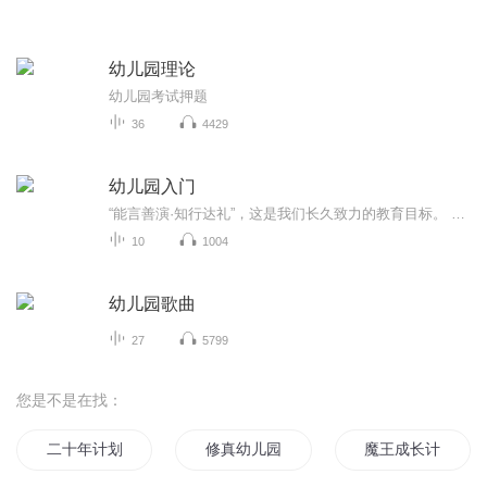
幼儿园理论
幼儿园考试押题
36
4429
幼儿园入门
“能言善演·知行达礼”，这是我们长久致力的教育目标。 我们努力把艺术教育和素质教育成功对接，我们用心把专业 教育和大众教育完美融合。 从1996年——创业之初，我们曾把口才教师拟作为“医生”、 “教练”和“导演”，并以此作为我们自己的工作方向和行业标准： 有那么多母语发音不准、口语表达不清的孩子需要“医生”； 有那么多天资聪慧的孩子如果经过专业“教练”的调教，就会举止 出众、仪态高雅；“孩子们都是天生的演员”，我们就是“导演”， 挖掘他们的天分，为孩子们在人生的舞台上有更多的精彩！ 就是我们现在做的，未来要做的，并且一直要做的事业！ 我们可能更了解孩子！我们可能找到了教育的真谛！我们知道 孩子需要什么，我们了解家长需要什么，我们也清楚能为社会奉献 什么！艺术是美好的，教育是高尚的，在我们这里你会看到孩子们 快乐地改变和提高。 如今，我们已经有了“全景纷呈教学法”、“习惯矫正教学法”、 “一气呵成教学法”；有了“艺素融合教育方略”；有了五大运作 体系；有了这套幼儿园专用系列教材；有了父母教育能力训练系列 教材；有了上至东北下至江南的上百家分校，将来我们还会有…… 为了孩子我们一直在努力！ 欢迎来亲自体验，并真诚相邀 —— 与我们同行！
10
1004
幼儿园歌曲
27
5799
您是不是在找：
二十年计划
修真幼儿园
魔王成长计划