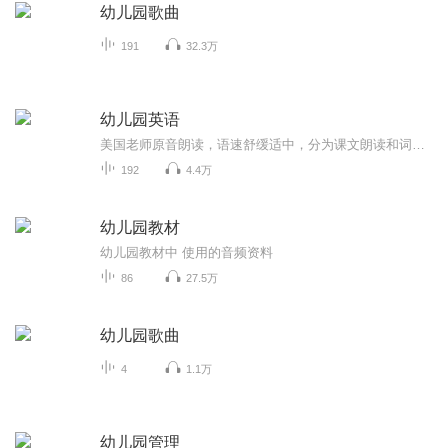
幼儿园歌曲
191
32.3万
幼儿园英语
美国老师原音朗读，语速舒缓适中，分为课文朗读和词汇朗读与跟读。 这是我最喜欢的一套英语启蒙教材，按社会学、科学和语言艺术等设计课程单元，non-fiction和fiction合理搭配，既培养了孩子的学习兴趣，又帮助孩子构建知识库，特别适合3-12岁的英语启蒙者。 分PREK 和K两个系列，每个系列四册，共八册。 每一册分三章，每章含四个单元： Chapter 1: Social Studies-Histories and Geography Chapter 2: Science Chapter 3: Language-Mathematics-Visual Arts-Music
192
4.4万
幼儿园教材
幼儿园教材中 使用的音频资料
86
27.5万
幼儿园歌曲
4
1.1万
幼儿园管理