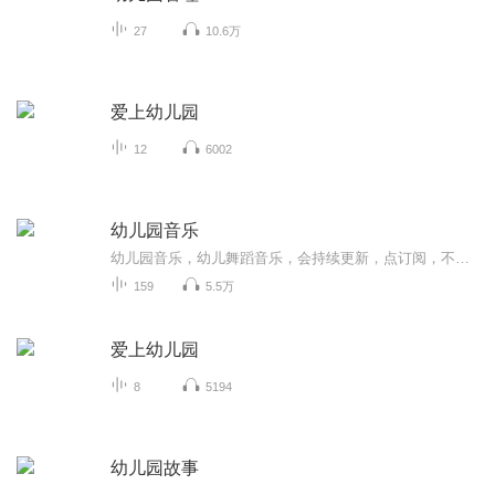
27
10.6万
爱上幼儿园
12
6002
幼儿园音乐
幼儿园音乐，幼儿舞蹈音乐，会持续更新，点订阅，不迷路。音乐中以歌曲为主，也有少部分儿歌。适合0-6岁小朋友编舞，再大一点的孩子就不适合了。也可以用于幼儿园课程中使用。欢迎幼教专业的宝宝们关注！
159
5.5万
爱上幼儿园
8
5194
幼儿园故事