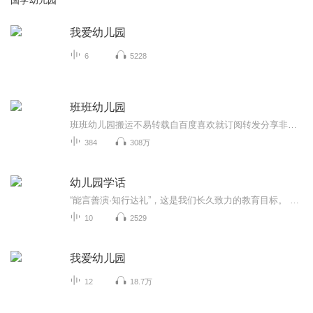
国学幼儿园
我爱幼儿园
6
5228
班班幼儿园
班班幼儿园搬运不易转载自百度喜欢就订阅转发分享非原创
384
308万
幼儿园学话
“能言善演·知行达礼”，这是我们长久致力的教育目标。 我们努力把艺术教育和素质教育成功对接，我们用心把专业 教育和大众教育完美融合。 从1996年——创业之初，我们曾把口才教师拟作为“医生”、 “教练”和“导演”，并以此作为我们自己的工作方向和行业标准： 有那么多母语发音不准、口语表达不清的孩子需要“医生”； 有那么多天资聪慧的孩子如果经过专业“教练”的调教，就会举止 出众、仪态高雅；“孩子们都是天生的演员”，我们就是“导演”， 挖掘他们的天分，为孩子们在人生的舞台上有更多的精彩！ 就是我们现在做的，未来要做的，并且一直要做的事业！ 我们可能更了解孩子！我们可能找到了教育的真谛！我们知道 孩子需要什么，我们了解家长需要什么，我们也清楚能为社会奉献 什么！艺术是美好的，教育是高尚的，在我们这里你会看到孩子们 快乐地改变和提高。 如今，我们已经有了“全景纷呈教学法”、“习惯矫正教学法”、 “一气呵成教学法”；有了“艺素融合教育方略”；有了五大运作 体系；有了这套幼儿园专用系列教材；有了父母教育能力训练系列 教材；有了上至东北下至江南的上百家分校，将来我们还会有…… 为了孩子我们一直在努力！ 欢迎来亲自体验，并真诚相邀 —— 与我们同行！
10
2529
我爱幼儿园
12
18.7万