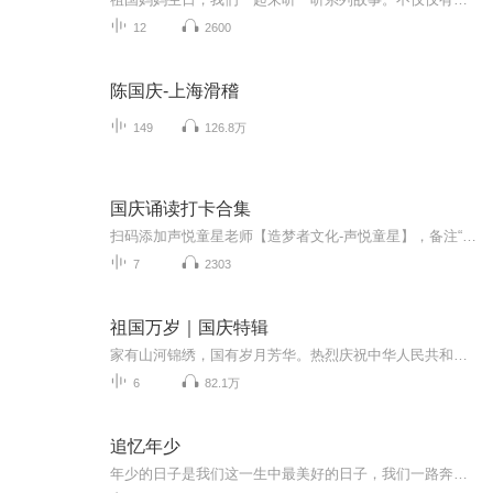
12
2600
陈国庆-上海滑稽
149
126.8万
国庆诵读打卡合集
扫码添加声悦童星老师【造梦者文化-声悦童星】，备注“诵读打卡”报名，已添加好友的，直接发送“诵读打卡”报名，报名成功后进入社群。
7
2303
祖国万岁｜国庆特辑
家有山河锦绣，国有岁月芳华。热烈庆祝中华人民共和国成立73周年！
6
82.1万
追忆年少
年少的日子是我们这一生中最美好的日子，我们一路奔跑，一路迷茫，一路欢声笑语，一路笑中含泪，这就是最美好的青春时光！一路上有所感悟，慢慢的开始懂得一些道理，更好的让自己过完这一生！