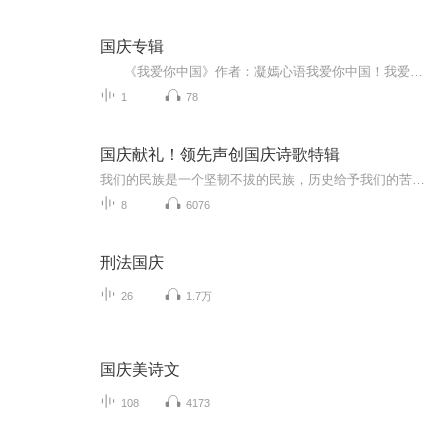
国庆专辑
《我爱你中国》作者：凝嫣心语我爱你中国！我爱你春天蓬勃的秧苗；我爱你秋日金黄的硕果。我爱你中国！我爱你青松气质，我爱你红梅品格！我爱你家乡的甜蔗好像乳汁滋润着我的心窝。我爱你中国，我要把最美的歌儿献给你，我的母亲我的祖国。我爱你中国，我爱...
1
78
国庆献礼！领先声创国庆诗歌特辑
我们的民族是一个坚韧不拔的民族，历史给予我们的苦难都变成了闪着金光的勋章！我们的国家是一个龙腾虎跃的国家，那条巨龙正以不可阻挡之势崛起于神奇的东方！------------------------------------------------值此祖国70周年华诞之际，领先声创以诗歌向祖国献礼！用我们的声音、用我们的热血、用我们的灵魂诵读经典爱国篇章，歌颂我们的祖国！永远繁荣富强！
8
6076
刑法国庆
26
1.7万
国庆美诗文
108
4173