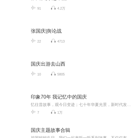
91
4.2万
张国庆|舆论战
22
4713
国庆出游去山西
10
5805
印象70年 我记忆中的国庆
忆往昔故事，观今日变迹；七十年华夏光景，新时代发展变迁。用声音走过时间的长河，以温度感受记忆中的故事。
7
1万
国庆主题故事合辑
祖国妈妈生日，我们一起来听一听系列故事。不仅仅有《我的祖国》，还有红军故事，也有关于战争的故事，让大家体会到和平年代的不易。