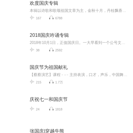
欢度国庆专辑
本辑以诗歌和歌颂祖国文章为主，金秋十月，丹桂飘香，在这个充满丰收喜悦的季节里，我们满怀激动和自豪，迎来了中华人民共和国76周年华诞。这不仅是一个庄重的纪念日，更是全体中华儿女共同欢庆的盛大的节日，承载着深厚的民族情感和历史意义.
167
6788
2018国庆吟诵专辑
2018年10月1日，正值国庆日。一大早看到一个公号文章，正是文天祥的《己卯十月一日至燕越五日罹狴犴有感而赋》。当然，彼十一非当今的十一。不过数字的巧合还是让人感触，今天拿来读一读，体味一番历史英杰的民族情怀，恰也当时。 根据诗题来看，这组诗是写于十月一日至十月五日之间，是文天祥被俘之后所作，这些诗作不仅有凛凛正气，更也能看的到他百端交集的复杂情感。另一首于右任先生的《望大陆》，微信公号有称《望乡》，一句“山之上国之殇”荡气回肠，一并兴起拿来读了一读。仓促间多有瑕疵...
38
2592
国庆节为祖国献礼
【蔡蔡演艺】课程﹣-﹣主持表演，口才，声乐，中国舞，民族舞。独特的小舞台，专业的录音棚，每一位同学都能成为优秀的小明星。独特的教学模式，轻松上课，快乐学习！知名主持人，舞蹈家，高级教师任职授课！江南总校：河沟街42号三楼 18545856430江北分校...
215
1.7万
庆祝七一和国庆节
24
1818
张国庆|穿越牛熊