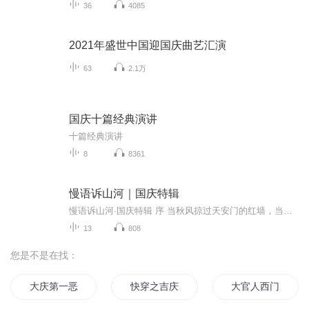
36
4085
2021年盛世中国迎国庆曲艺汇演
63
2.1万
国庆十篇经典演讲
十篇经典演讲
8
8361
慢语诉山河｜国庆特辑
慢语诉山河·国庆特辑 序 当秋风掠过天安门的红墙，当桂香漫过万里长江的碧波，我总愿慢下脚步，以声为笔，轻轻描摹这山河的模样。 不必追赶喧嚣的潮，也无需堆砌华丽的词——这一辑里，每一段朗诵都是心底的低语：是对着塞北草原的星子说“国泰”，是向着...
13
808
您是不是在找：
大庆第一恶
快穿之吉庆有余
大官人西门庆