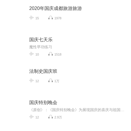
2020年国庆成都旅游旅游
15
1978
国庆七天乐
魔性早功练习
10
1518
法制史国庆班
12
1万
国庆特别晚会
《原创》：《国庆特别晚会》为展现国庆的喜庆与祖国的深情我将以具体的场景切入从清晨升旗的庄严到街头巷尾的欢庆到历史与当下的交融，用优美的笔触传递对祖国的热爱与自豪！用诗歌和情感美文形式，歌颂祖国的繁荣富强，祝人民幸福安康！
12
2.9万