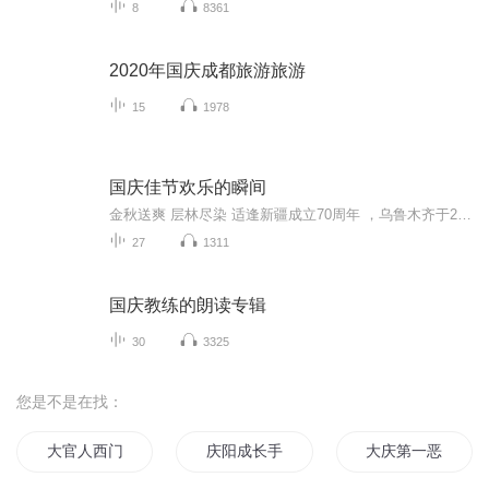
8
8361
2020年国庆成都旅游旅游
15
1978
国庆佳节欢乐的瞬间
金秋送爽 层林尽染 适逢新疆成立70周年 ，乌鲁木齐于2025年9月23日迎来党中央和习大大带领的慰问团。新疆各族群众欢欣鼓舞，热烈欢迎。
27
1311
国庆教练的朗读专辑
30
3325
您是不是在找：
大官人西门庆
庆阳成长手札
大庆第一恶