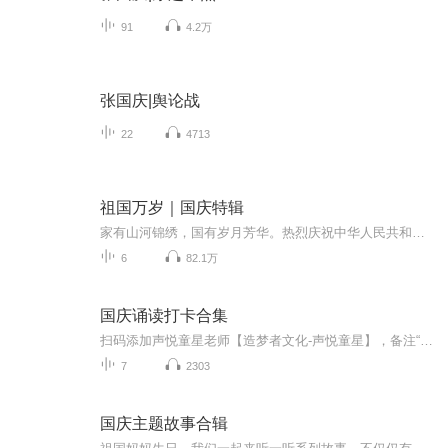
91
4.2万
张国庆|舆论战
22
4713
祖国万岁｜国庆特辑
家有山河锦绣，国有岁月芳华。热烈庆祝中华人民共和国成立73周年！
6
82.1万
国庆诵读打卡合集
扫码添加声悦童星老师【造梦者文化-声悦童星】，备注“诵读打卡”报名，已添加好友的，直接发送“诵读打卡”报名，报名成功后进入社群。
7
2303
国庆主题故事合辑