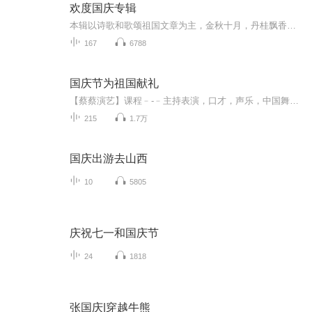
欢度国庆专辑
本辑以诗歌和歌颂祖国文章为主，金秋十月，丹桂飘香，在这个充满丰收喜悦的季节里，我们满怀激动和自豪，迎来了中华人民共和国76周年华诞。这不仅是一个庄重的纪念日，更是全体中华儿女共同欢庆的盛大的节日，承载着深厚的民族情感和历史意义.
167
6788
国庆节为祖国献礼
【蔡蔡演艺】课程﹣-﹣主持表演，口才，声乐，中国舞，民族舞。独特的小舞台，专业的录音棚，每一位同学都能成为优秀的小明星。独特的教学模式，轻松上课，快乐学习！知名主持人，舞蹈家，高级教师任职授课！江南总校：河沟街42号三楼 18545856430江北分校...
215
1.7万
国庆出游去山西
10
5805
庆祝七一和国庆节
24
1818
张国庆|穿越牛熊