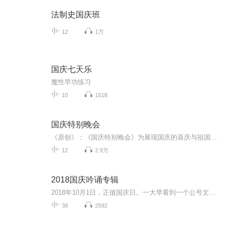
法制史国庆班
12
1万
国庆七天乐
魔性早功练习
10
1518
国庆特别晚会
《原创》：《国庆特别晚会》为展现国庆的喜庆与祖国的深情我将以具体的场景切入从清晨升旗的庄严到街头巷尾的欢庆到历史与当下的交融，用优美的笔触传递对祖国的热爱与自豪！用诗歌和情感美文形式，歌颂祖国的繁荣富强，祝人民幸福安康！
12
2.9万
2018国庆吟诵专辑
2018年10月1日，正值国庆日。一大早看到一个公号文章，正是文天祥的《己卯十月一日至燕越五日罹狴犴有感而赋》。当然，彼十一非当今的十一。不过数字的巧合还是让人感触，今天拿来读一读，体味一番历史英杰的民族情怀，恰也当时。 根据诗题来看，这组诗是写于十月一日至十月五日之间，是文天祥被俘之后所作，这些诗作不仅有凛凛正气，更也能看的到他百端交集的复杂情感。另一首于右任先生的《望大陆》，微信公号有称《望乡》，一句“山之上国之殇”荡气回肠，一并兴起拿来读了一读。仓促间多有瑕疵...
38
2592