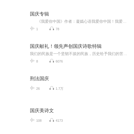
国庆专辑
《我爱你中国》作者：凝嫣心语我爱你中国！我爱你春天蓬勃的秧苗；我爱你秋日金黄的硕果。我爱你中国！我爱你青松气质，我爱你红梅品格！我爱你家乡的甜蔗好像乳汁滋润着我的心窝。我爱你中国，我要把最美的歌儿献给你，我的母亲我的祖国。我爱你中国，我爱...
1
78
国庆献礼！领先声创国庆诗歌特辑
我们的民族是一个坚韧不拔的民族，历史给予我们的苦难都变成了闪着金光的勋章！我们的国家是一个龙腾虎跃的国家，那条巨龙正以不可阻挡之势崛起于神奇的东方！------------------------------------------------值此祖国70周年华诞之际，领先声创以诗歌向祖国献礼！用我们的声音、用我们的热血、用我们的灵魂诵读经典爱国篇章，歌颂我们的祖国！永远繁荣富强！
8
6076
刑法国庆
26
1.7万
国庆美诗文
108
4173