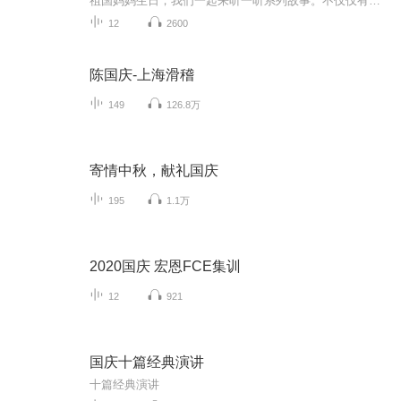
祖国妈妈生日，我们一起来听一听系列故事。不仅仅有《我的祖国》，还有红军故事，也有关于战争的故事，让大家体会到和平年代的不易。
12
2600
陈国庆-上海滑稽
149
126.8万
寄情中秋，献礼国庆
195
1.1万
2020国庆 宏恩FCE集训
12
921
国庆十篇经典演讲
十篇经典演讲