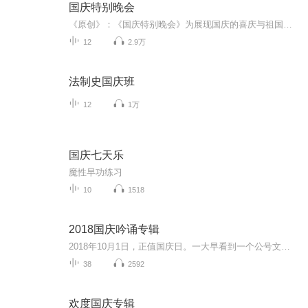
国庆特别晚会
《原创》：《国庆特别晚会》为展现国庆的喜庆与祖国的深情我将以具体的场景切入从清晨升旗的庄严到街头巷尾的欢庆到历史与当下的交融，用优美的笔触传递对祖国的热爱与自豪！用诗歌和情感美文形式，歌颂祖国的繁荣富强，祝人民幸福安康！
12
2.9万
法制史国庆班
12
1万
国庆七天乐
魔性早功练习
10
1518
2018国庆吟诵专辑
2018年10月1日，正值国庆日。一大早看到一个公号文章，正是文天祥的《己卯十月一日至燕越五日罹狴犴有感而赋》。当然，彼十一非当今的十一。不过数字的巧合还是让人感触，今天拿来读一读，体味一番历史英杰的民族情怀，恰也当时。 根据诗题来看，这组诗是写于十月一日至十月五日之间，是文天祥被俘之后所作，这些诗作不仅有凛凛正气，更也能看的到他百端交集的复杂情感。另一首于右任先生的《望大陆》，微信公号有称《望乡》，一句“山之上国之殇”荡气回肠，一并兴起拿来读了一读。仓促间多有瑕疵...
38
2592
欢度国庆专辑