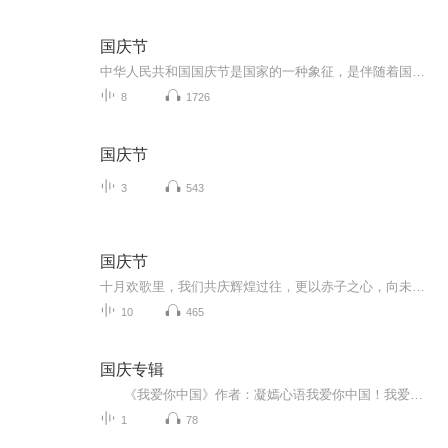
国庆节
中华人民共和国国庆节是国家的一种象征，是伴随着国家的出现而出现的。让我们用诗歌朗诵歌颂祖国的繁荣富强，国泰民安。
8
1726
国庆节
3
543
国庆节
十月欢歌里，我们共庆辉煌过往，更以赤子之心，向未来书写滚烫的誓言——这盛世，值得我们以热爱相拥。
10
465
国庆专辑
《我爱你中国》作者：凝嫣心语我爱你中国！我爱你春天蓬勃的秧苗；我爱你秋日金黄的硕果。我爱你中国！我爱你青松气质，我爱你红梅品格！我爱你家乡的甜蔗好像乳汁滋润着我的心窝。我爱你中国，我要把最美的歌儿献给你，我的母亲我的祖国。我爱你中国，我爱...
1
78