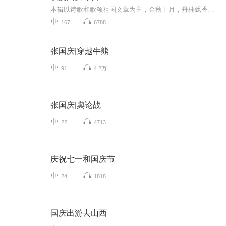
本辑以诗歌和歌颂祖国文章为主，金秋十月，丹桂飘香，在这个充满丰收喜悦的季节里，我们满怀激动和自豪，迎来了中华人民共和国76周年华诞。这不仅是一个庄重的纪念日，更是全体中华儿女共同欢庆的盛大的节日，承载着深厚的民族情感和历史意义.
167
6788
张国庆|穿越牛熊
91
4.2万
张国庆|舆论战
22
4713
庆祝七一和国庆节
24
1818
国庆出游去山西