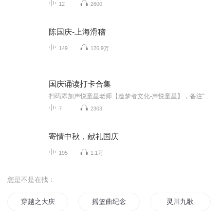
12
2600
陈国庆-上海滑稽
149
126.9万
国庆诵读打卡合集
扫码添加声悦童星老师【造梦者文化-声悦童星】，备注“诵读打卡”报名，已添加好友的，直接发送“诵读打卡”报名，报名成功后进入社群。
7
2303
寄情中秋，献礼国庆
195
1.1万
您是不是在找：
穿越之大庆帝国
摇篮曲纪念汶川大地震
灵川九歌