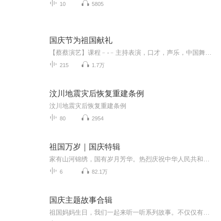
10
5805
国庆节为祖国献礼
【蔡蔡演艺】课程﹣-﹣主持表演，口才，声乐，中国舞，民族舞。独特的小舞台，专业的录音棚，每一位同学都能成为优秀的小明星。独特的教学模式，轻松上课，快乐学习！知名主持人，舞蹈家，高级教师任职授课！江南总校：河沟街42号三楼 18545856430江北分校...
215
1.7万
汶川地震灾后恢复重建条例
汶川地震灾后恢复重建条例
80
2954
祖国万岁｜国庆特辑
家有山河锦绣，国有岁月芳华。热烈庆祝中华人民共和国成立73周年！
6
82.1万
国庆主题故事合辑
祖国妈妈生日，我们一起来听一听系列故事。不仅仅有《我的祖国》，还有红军故事，也有关于战争的故事，让大家体会到和平年代的不易。