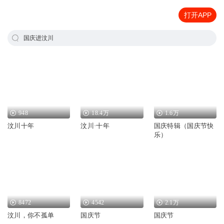
打开APP
国庆进汶川
948
18.4万
1.6万
汶川十年
汶川·十年
国庆特辑（国庆节快
乐）
8472
4542
2.1万
汶川，你不孤单
国庆节
国庆节