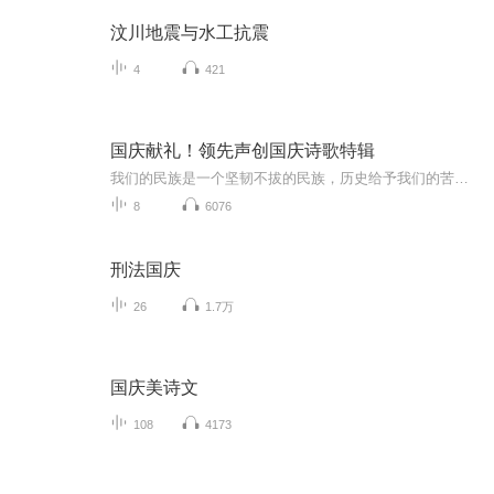
汶川地震与水工抗震
4
421
国庆献礼！领先声创国庆诗歌特辑
我们的民族是一个坚韧不拔的民族，历史给予我们的苦难都变成了闪着金光的勋章！我们的国家是一个龙腾虎跃的国家，那条巨龙正以不可阻挡之势崛起于神奇的东方！------------------------------------------------值此祖国70周年华诞之际，领先声创以诗歌向祖国献礼！用我们的声音、用我们的热血、用我们的灵魂诵读经典爱国篇章，歌颂我们的祖国！永远繁荣富强！
8
6076
刑法国庆
26
1.7万
国庆美诗文
108
4173