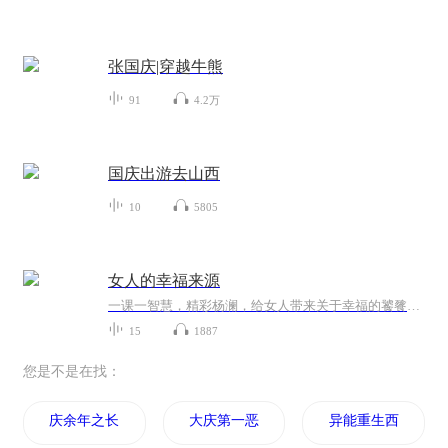
张国庆|穿越牛熊
91
4.2万
国庆出游去山西
10
5805
女人的幸福来源
一课一智慧，精彩杨澜，给女人带来关于幸福的饕餮盛宴；一步一脚印，榜样杨澜，带女人走上寻找幸福的芳香之旅。
15
1887
您是不是在找：
庆余年之长歌行
大庆第一恶
异能重生西门庆