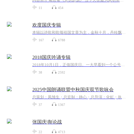
内容简介 桡哲著《意识起源》 当下人类最为急切需要了解的三个最重要问题，就是关于生命起源、意识起源、社会起源三个根本性的问题。这三个问题可以说是任何既往哲学、科学乃至宗教等一切学问根本无从追究的问题，凡稍有踏足，立马产生一系列根本无法自洽...
11
454
欢度国庆专辑
本辑以诗歌和歌颂祖国文章为主，金秋十月，丹桂飘香，在这个充满丰收喜悦的季节里，我们满怀激动和自豪，迎来了中华人民共和国76周年华诞。这不仅是一个庄重的纪念日，更是全体中华儿女共同欢庆的盛大的节日，承载着深厚的民族情感和历史意义.
167
6788
2018国庆吟诵专辑
2018年10月1日，正值国庆日。一大早看到一个公号文章，正是文天祥的《己卯十月一日至燕越五日罹狴犴有感而赋》。当然，彼十一非当今的十一。不过数字的巧合还是让人感触，今天拿来读一读，体味一番历史英杰的民族情怀，恰也当时。 根据诗题来看，这组诗是写于十月一日至十月五日之间，是文天祥被俘之后所作，这些诗作不仅有凛凛正气，更也能看的到他百端交集的复杂情感。另一首于右任先生的《望大陆》，微信公号有称《望乡》，一句“山之上国之殇”荡气回肠，一并兴起拿来读了一读。仓促间多有瑕疵...
38
2592
2025中国朗诵联盟中秋国庆双节歌咏会
总策划：凤雏生；总监制：静心；总导演：化虹；执行总监：莺子；执行导演：橙夏；主持人：静心、化虹、橙夏
37
1367
张国庆|舆论战
22
4713