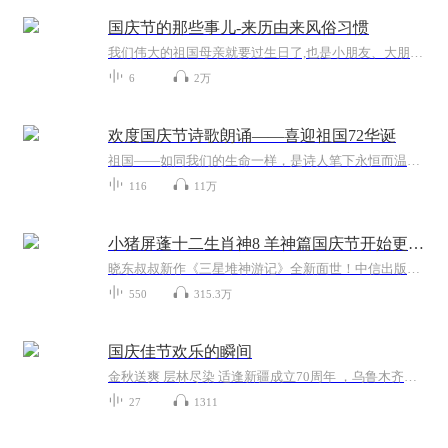
国庆节的那些事儿-来历由来风俗习惯
我们伟大的祖国母亲就要过生日了,也是小朋友、大朋友们最喜欢的“国庆小长假”或说“黄金周”还有说”国庆7天乐”的，说法真是不一而足。那么“国庆节”是怎么来的？自古以来国庆节怎么庆贺？新中国国庆节的来历，以及新中国国庆节的庆贺方式又有哪些呢？ ...
6
2万
欢度国庆节诗歌朗诵——喜迎祖国72华诞
祖国——如同我们的生命一样，是诗人笔下永恒而温暖的主题。在祖国72周年华诞来临之际，特创建这个诗歌朗诵专辑，诵读经典爱国篇章，和大家一起歌颂祖国，向国庆的献礼！祝愿伟大的祖国繁荣富强，祝愿大家国庆节快乐，度过平安快乐的黄金周假期！
116
11万
小猪屏蓬十二生肖神8 羊神篇国庆节开始更新啦！
晓东叔叔新作《三星堆神游记》全新面世！中信出版社出版！京东当当淘宝均有售！点蓝色字收听——《小猪屏蓬爆笑日记2024》《小猪屏蓬爆笑日记2》《小猪屏蓬爆笑日记1》让你笑得喘不上气！《我进故宫当富翁——小猪屏蓬故宫财商笔记》教你成为大富翁！《小...
550
315.3万
国庆佳节欢乐的瞬间
金秋送爽 层林尽染 适逢新疆成立70周年 ，乌鲁木齐于2025年9月23日迎来党中央和习大大带领的慰问团。新疆各族群众欢欣鼓舞，热烈欢迎。
27
1311