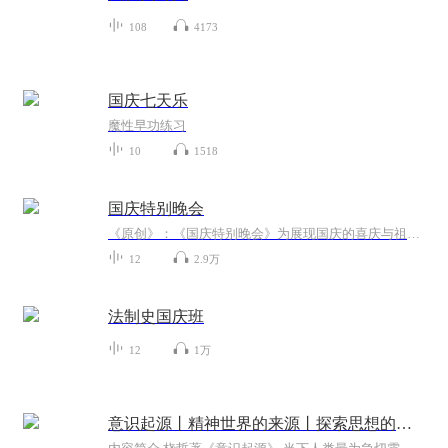
108
4173
国庆七天乐
魔性早功练习
10
1518
国庆特别晚会
《原创》：《国庆特别晚会》为展现国庆的喜庆与祖国的深情我将以具体的场景切入从清晨升旗的庄严到街头巷尾的欢庆到历史与当下的交融，用优美的笔触传递对祖国的热爱与自豪！用诗歌和情感美文形式，歌颂祖国的繁荣富强，祝人民幸福安康！
12
2.9万
法制史国庆班
12
1万
意识起源丨精神世界的来源丨探索思想的来源