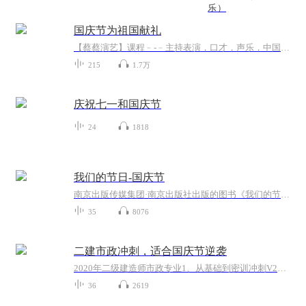
乐）
国庆节为祖国献礼
【蔡蔡演艺】课程﹣-﹣主持表演，口才，声乐，中国舞，民族舞。独特的小舞台，专业的录音棚，每一位同学都能成为优秀的小明星。独特的教学模式，轻松上课，快乐学习！知名主持人，舞蹈家，高级教师任职授课！江南总校：河沟街42号三楼 18545856430江北分校...
215
1.7万
庆祝七一和国庆节
24
1818
我们的节日-国庆节
南京出版传媒集团·南京出版社出版的图书《我们的节日》通过对中国节日文化和节日意义进行深度的挖掘，面向青少年群体构建独具特色的栏目内容，以此丰富春节、元宵节、清明节、端午节、七夕节、中秋节、重阳节等传统节日；六一节、教师节、国庆节等新兴节日的文化内涵和表现形式。促进青少年形成新的节日习俗，提升节日仪式感、认同感。音频作品由金陵朗读者联盟志愿者朗诵，南京音像出版社、金陵图书馆联合制作。
35
8076
二建市政冲刺，适合国庆节逆袭
2020年二级建造师市政专业1、从基础到密训冲刺V2、从精华课程到超压密押V3、0基础同步更新v4、持续更新到2020年考试V5、只要你跟着学让你一次稳拿证V6、渠道超压压题，超压三页纸等独家绝密压题!
36
2619