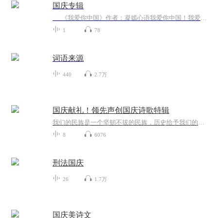
国庆专辑
《我爱你中国》作者：凝嫣心语我爱你中国！我爱你春天蓬勃的秧苗；我爱你秋日金黄的硕果。我爱你中国！我爱你青松气质，我爱你红梅品格！我爱你家乡的甜蔗好像乳汁滋润着我的心窝。我爱你中国，我要把最美的歌儿献给你，我的母亲我的祖国。我爱你中国，我爱...
1
78
词语来源
440
2.7万
国庆献礼！领先声创国庆诗歌特辑
我们的民族是一个坚韧不拔的民族，历史给予我们的苦难都变成了闪着金光的勋章！我们的国家是一个龙腾虎跃的国家，那条巨龙正以不可阻挡之势崛起于神奇的东方！------------------------------------------------值此祖国70周年华诞之际，领先声创以诗歌向祖国献礼！用我们的声音、用我们的热血、用我们的灵魂诵读经典爱国篇章，歌颂我们的祖国！永远繁荣富强！
8
6076
刑法国庆
26
1.7万
国庆美诗文