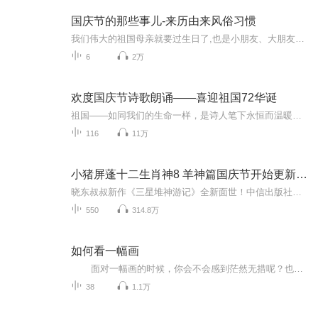
国庆节的那些事儿-来历由来风俗习惯
我们伟大的祖国母亲就要过生日了,也是小朋友、大朋友们最喜欢的“国庆小长假”或说“黄金周”还有说”国庆7天乐”的，说法真是不一而足。那么“国庆节”是怎么来的？自古以来国庆节怎么庆贺？新中国国庆节的来历，以及新中国国庆节的庆贺方式又有哪些呢？ ...
6
2万
欢度国庆节诗歌朗诵——喜迎祖国72华诞
祖国——如同我们的生命一样，是诗人笔下永恒而温暖的主题。在祖国72周年华诞来临之际，特创建这个诗歌朗诵专辑，诵读经典爱国篇章，和大家一起歌颂祖国，向国庆的献礼！祝愿伟大的祖国繁荣富强，祝愿大家国庆节快乐，度过平安快乐的黄金周假期！
116
11万
小猪屏蓬十二生肖神8 羊神篇国庆节开始更新啦！
晓东叔叔新作《三星堆神游记》全新面世！中信出版社出版！京东当当淘宝均有售！点蓝色字收听——《小猪屏蓬爆笑日记2024》《小猪屏蓬爆笑日记2》《小猪屏蓬爆笑日记1》让你笑得喘不上气！《我进故宫当富翁——小猪屏蓬故宫财商笔记》教你成为大富翁！《小...
550
314.8万
如何看一幅画
面对一幅画的时候，你会不会感到茫然无措呢？也许我们可以从艺术作品里感受到一些情绪，但是仍然无法理解作品。 弗朗索瓦芭布-高尔充分考虑到观看者面对艺术作品细致入微的观赏方式，提供了丰富的背景知识与作品的创作环境。本书为一...
38
1.1万