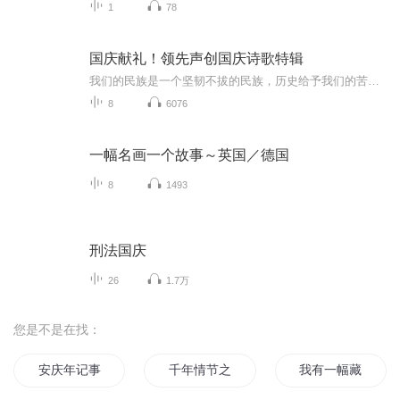
1
78
国庆献礼！领先声创国庆诗歌特辑
我们的民族是一个坚韧不拔的民族，历史给予我们的苦难都变成了闪着金光的勋章！我们的国家是一个龙腾虎跃的国家，那条巨龙正以不可阻挡之势崛起于神奇的东方！------------------------------------------------值此祖国70周年华诞之际，领先声创以诗歌向祖国献礼！用我们的声音、用我们的热血、用我们的灵魂诵读经典爱国篇章，歌颂我们的祖国！永远繁荣富强！
8
6076
一幅名画一个故事～英国／德国
8
1493
刑法国庆
26
1.7万
您是不是在找：
安庆年记事
千年情节之三生三世
我有一幅藏宝图