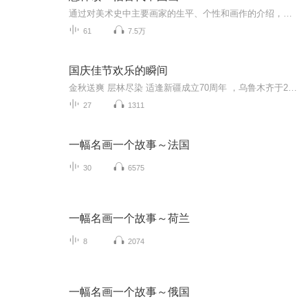
通过对美术史中主要画家的生平、个性和画作的介绍，揭示出中国绘画的精神实质。
61
7.5万
国庆佳节欢乐的瞬间
金秋送爽 层林尽染 适逢新疆成立70周年 ，乌鲁木齐于2025年9月23日迎来党中央和习大大带领的慰问团。新疆各族群众欢欣鼓舞，热烈欢迎。
27
1311
一幅名画一个故事～法国
30
6575
一幅名画一个故事～荷兰
8
2074
一幅名画一个故事～俄国