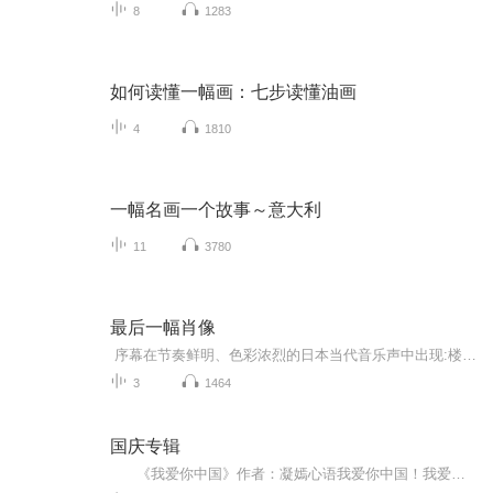
8
1283
如何读懂一幅画：七步读懂油画
4
1810
一幅名画一个故事～意大利
11
3780
最后一幅肖像
序幕在节奏鲜明、色彩浓烈的日本当代音乐声中出现:楼群林立的东京市容鸟瞰……横跨银幕的高速立体公路大桥……穿梭如流的汽车……东京上野区服装艳丽、穿流不息的人群……小轿车上跳动着的反光镜里,闪过东京街道商店的掠影……上野的某个展览馆的门前庞...
3
1464
国庆专辑
《我爱你中国》作者：凝嫣心语我爱你中国！我爱你春天蓬勃的秧苗；我爱你秋日金黄的硕果。我爱你中国！我爱你青松气质，我爱你红梅品格！我爱你家乡的甜蔗好像乳汁滋润着我的心窝。我爱你中国，我要把最美的歌儿献给你，我的母亲我的祖国。我爱你中国，我爱...