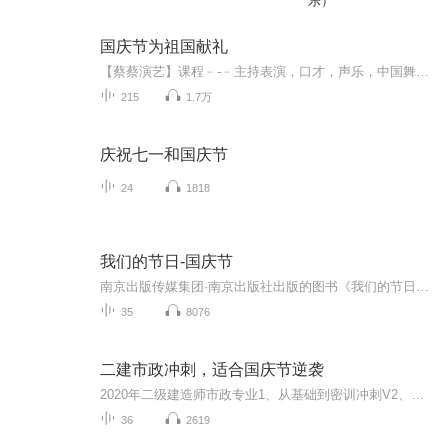
乐）
国庆节为祖国献礼
【蔡蔡演艺】课程﹣-﹣主持表演，口才，声乐，中国舞，民族舞。独特的小舞台，专业的录音棚，每一位同学都能成为优秀的小明星。独特的教学模式，轻松上课，快乐学习！知名主持人，舞蹈家，高级教师任职授课！江南总校：河沟街42号三楼 18545856430江北分校...
215
1.7万
庆祝七一和国庆节
24
1818
我们的节日-国庆节
南京出版传媒集团·南京出版社出版的图书《我们的节日》通过对中国节日文化和节日意义进行深度的挖掘，面向青少年群体构建独具特色的栏目内容，以此丰富春节、元宵节、清明节、端午节、七夕节、中秋节、重阳节等传统节日；六一节、教师节、国庆节等新兴节日的文化内涵和表现形式。促进青少年形成新的节日习俗，提升节日仪式感、认同感。音频作品由金陵朗读者联盟志愿者朗诵，南京音像出版社、金陵图书馆联合制作。
35
8076
二建市政冲刺，适合国庆节逆袭
2020年二级建造师市政专业1、从基础到密训冲刺V2、从精华课程到超压密押V3、0基础同步更新v4、持续更新到2020年考试V5、只要你跟着学让你一次稳拿证V6、渠道超压压题，超压三页纸等独家绝密压题!
36
2619