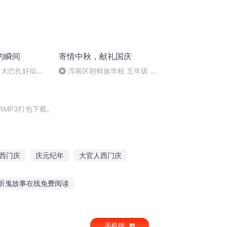
的瞬间
寄情中秋，献礼国庆
 大巴扎好似温
浑南区朝鲜族学校 五年级 孙
多永
MP3打包下载。
西门庆
庆元纪年
大官人西门庆
西门庆
穿越之大庆帝国
重生之西门庆
听鬼故事在线免费阅读
小马宝莉故事夜听
孩子听老党员讲故事
手机端