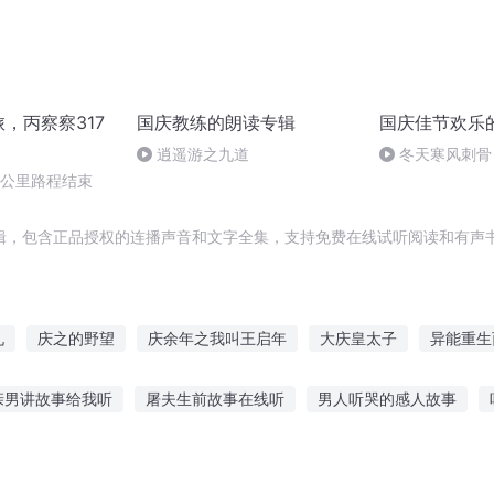
旅，丙察察317
国庆教练的朗读专辑
国庆佳节欢乐
逍遥游之九道
冬天寒风刺骨
暖的春天
0公里路程结束
辑，包含正品授权的连播声音和文字全集，支持免费在线试听阅读和有声书
札
庆之的野望
庆余年之我叫王启年
大庆皇太子
异能重生
庆第一恶
重庆儿女
快穿之吉庆有余
斗破之天庆焰火
重生
亲男讲故事给我听
屠夫生前故事在线听
男人听哭的感人故事
庆皇帝
路上听故事的文案
少儿听的地理故事
看图片听故事评语简短