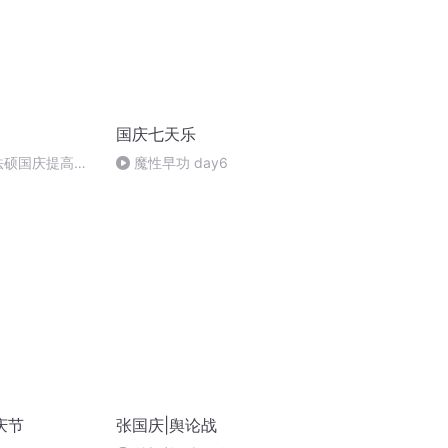
国庆七天乐
成法硕国庆提高班
魔性早功 day6
)
庆节
张国庆|舆论战