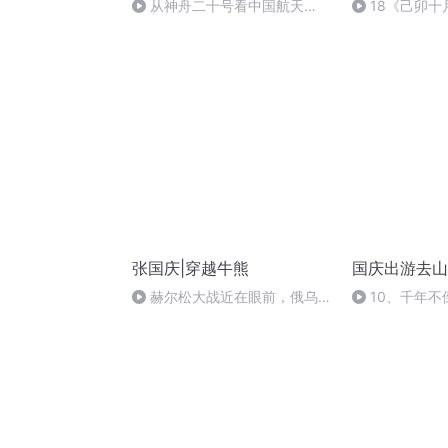
从神舟二十号看中国航天
18《己卯
的“隐形实力”
日罹狴犴有感而
文天祥 自由吟
张国庆|穿越牛熊
国庆出游去山
赫尔松大战近在眼前，俄乌冲
10、千年不
突的关键之战，将会如何发展？