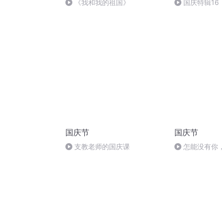
《我和我的祖国》
国庆特辑16
胡 东方红+一
国庆节
国庆节
支教老师的国庆课
怎能没有你