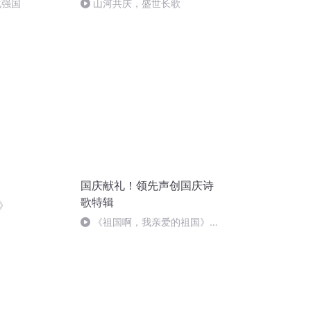
化强国
山河共庆，盛世长歌
国庆献礼！领先声创国庆诗
歌特辑
》
《祖国啊，我亲爱的祖国》温
婉