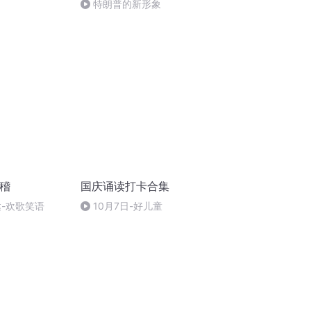
特朗普的新形象
滑稽
国庆诵读打卡合集
达-欢歌笑语
10月7日-好儿童