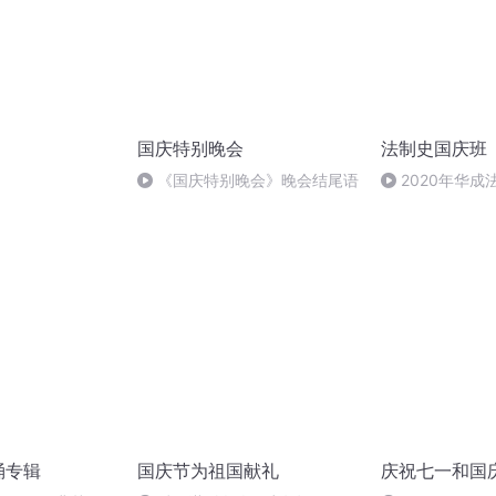
国庆特别晚会
法制史国庆班
）
《国庆特别晚会》晚会结尾语
2020年华
法制史马志冰 (12
诵专辑
国庆节为祖国献礼
庆祝七一和国