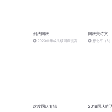
刑法国庆
国庆美诗文
2020年华成法硕国庆提高班
想北平（6
刑法陈 (26)
欢度国庆专辑
2018国庆吟