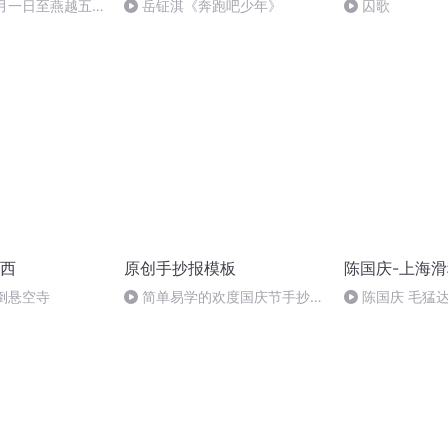
十月一日至燕越五
岳钲淇《奔跑吧少年》
囚歌
赋》组律18首
诵
西
原创手抄报模板
陈国庆-上海
倒悬空寺
简单易学的欢度国庆节手抄报
陈国庆 毛猛
#一分钟手抄报