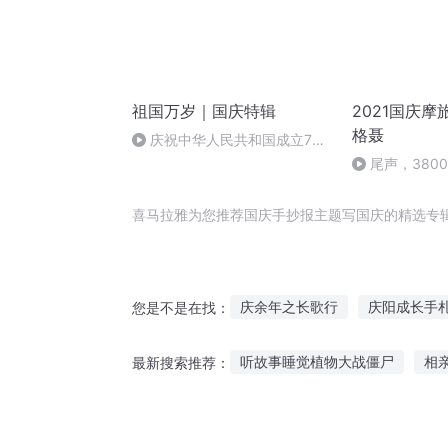
祖国万岁｜国庆特辑
2021国庆摩
格聂
庆祝中华人民共和国成立73
周年 天安门广场举行升国旗仪式
尾声，380
喜马拉雅为您推荐国庆手抄报主题写国庆的精选专
庆余年之长歌行
庆阳成长手
您是不是在找：
普天同庆
水浒西门庆
大
听故事睡觉植物大战僵尸
相
最新搜索推荐：
安庆年记事
一人有庆
嘉
睡前听母亲讲故事作文
下班