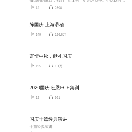
祖国妈妈生日，我们一起来听一听系列故事。不仅仅有《我的祖国》，还有红军故事，也有关于战争的故事，让大家体会到和平年代的不易。
12
2600
陈国庆-上海滑稽
149
126.8万
寄情中秋，献礼国庆
195
1.1万
2020国庆 宏恩FCE集训
12
921
国庆十篇经典演讲
十篇经典演讲