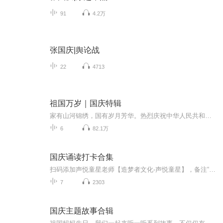
91
4.2万
张国庆|舆论战
22
4713
祖国万岁｜国庆特辑
家有山河锦绣，国有岁月芳华。热烈庆祝中华人民共和国成立73周年！
6
82.1万
国庆诵读打卡合集
扫码添加声悦童星老师【造梦者文化-声悦童星】，备注“诵读打卡”报名，已添加好友的，直接发送“诵读打卡”报名，报名成功后进入社群。
7
2303
国庆主题故事合辑