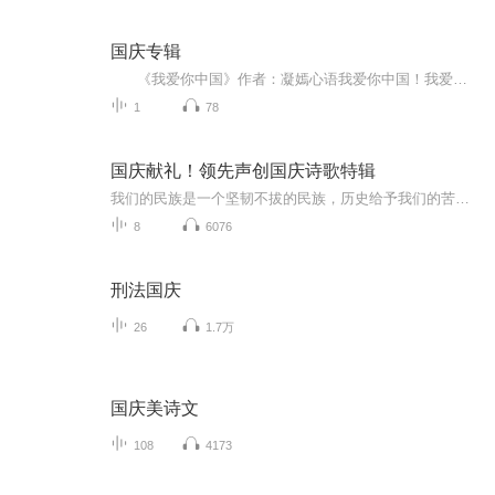
国庆专辑
《我爱你中国》作者：凝嫣心语我爱你中国！我爱你春天蓬勃的秧苗；我爱你秋日金黄的硕果。我爱你中国！我爱你青松气质，我爱你红梅品格！我爱你家乡的甜蔗好像乳汁滋润着我的心窝。我爱你中国，我要把最美的歌儿献给你，我的母亲我的祖国。我爱你中国，我爱...
1
78
国庆献礼！领先声创国庆诗歌特辑
我们的民族是一个坚韧不拔的民族，历史给予我们的苦难都变成了闪着金光的勋章！我们的国家是一个龙腾虎跃的国家，那条巨龙正以不可阻挡之势崛起于神奇的东方！------------------------------------------------值此祖国70周年华诞之际，领先声创以诗歌向祖国献礼！用我们的声音、用我们的热血、用我们的灵魂诵读经典爱国篇章，歌颂我们的祖国！永远繁荣富强！
8
6076
刑法国庆
26
1.7万
国庆美诗文
108
4173