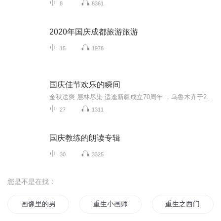
8
8361
2020年国庆成都旅游旅游
15
1978
国庆佳节欢乐的瞬间
金秋送爽 层林尽染 适逢新疆成立70周年 ，乌鲁木齐于2025年9月23日迎来党中央和习大大带领的慰问团。新疆各族群众欢欣鼓舞，热烈欢迎。
27
1311
国庆教练的朗读专辑
30
3325
您是不是在找：
画像里的男人
重生小画师
重生之西门庆