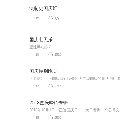
法制史国庆班
12
1万
国庆七天乐
魔性早功练习
10
1518
国庆特别晚会
《原创》：《国庆特别晚会》为展现国庆的喜庆与祖国的深情我将以具体的场景切入从清晨升旗的庄严到街头巷尾的欢庆到历史与当下的交融，用优美的笔触传递对祖国的热爱与自豪！用诗歌和情感美文形式，歌颂祖国的繁荣富强，祝人民幸福安康！
12
2.9万
2018国庆吟诵专辑
2018年10月1日，正值国庆日。一大早看到一个公号文章，正是文天祥的《己卯十月一日至燕越五日罹狴犴有感而赋》。当然，彼十一非当今的十一。不过数字的巧合还是让人感触，今天拿来读一读，体味一番历史英杰的民族情怀，恰也当时。 根据诗题来看，这组诗是写于十月一日至十月五日之间，是文天祥被俘之后所作，这些诗作不仅有凛凛正气，更也能看的到他百端交集的复杂情感。另一首于右任先生的《望大陆》，微信公号有称《望乡》，一句“山之上国之殇”荡气回肠，一并兴起拿来读了一读。仓促间多有瑕疵...
38
2592