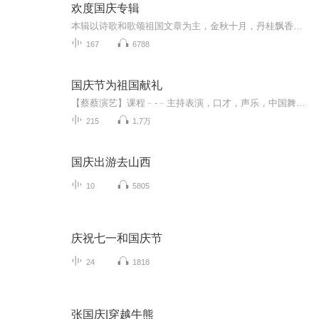
欢度国庆专辑
本辑以诗歌和歌颂祖国文章为主，金秋十月，丹桂飘香，在这个充满丰收喜悦的季节里，我们满怀激动和自豪，迎来了中华人民共和国76周年华诞。这不仅是一个庄重的纪念日，更是全体中华儿女共同欢庆的盛大的节日，承载着深厚的民族情感和历史意义.
167
6788
国庆节为祖国献礼
【蔡蔡演艺】课程﹣-﹣主持表演，口才，声乐，中国舞，民族舞。独特的小舞台，专业的录音棚，每一位同学都能成为优秀的小明星。独特的教学模式，轻松上课，快乐学习！知名主持人，舞蹈家，高级教师任职授课！江南总校：河沟街42号三楼 18545856430江北分校...
215
1.7万
国庆出游去山西
10
5805
庆祝七一和国庆节
24
1818
张国庆|穿越牛熊