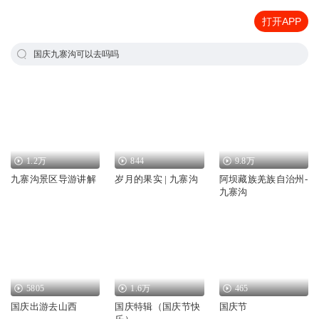
打开APP
国庆九寨沟可以去吗吗
1.2万
844
9.8万
九寨沟景区导游讲解
岁月的果实 | 九寨沟
阿坝藏族羌族自治州-
九寨沟
5805
1.6万
465
国庆出游去山西
国庆特辑（国庆节快
国庆节