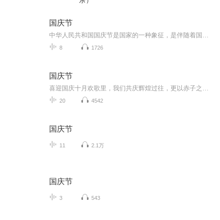
乐）
国庆节
中华人民共和国国庆节是国家的一种象征，是伴随着国家的出现而出现的。让我们用诗歌朗诵歌颂祖国的繁荣富强，国泰民安。
8
1726
国庆节
喜迎国庆十月欢歌里，我们共庆辉煌过往，更以赤子之心，向未来书写滚烫的誓言——这盛世，值得我们以热爱相拥。
20
4542
国庆节
11
2.1万
国庆节
3
543