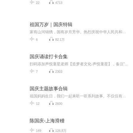
22
4713
祖国万岁｜国庆特辑
家有山河锦绣，国有岁月芳华。热烈庆祝中华人民共和国成立73周年！
6
82.1万
国庆诵读打卡合集
扫码添加声悦童星老师【造梦者文化-声悦童星】，备注“诵读打卡”报名，已添加好友的，直接发送“诵读打卡”报名，报名成功后进入社群。
7
2303
国庆主题故事合辑
祖国妈妈生日，我们一起来听一听系列故事。不仅仅有《我的祖国》，还有红军故事，也有关于战争的故事，让大家体会到和平年代的不易。
12
2600
陈国庆-上海滑稽
149
126.8万