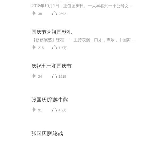
2018年10月1日，正值国庆日。一大早看到一个公号文章，正是文天祥的《己卯十月一日至燕越五日罹狴犴有感而赋》。当然，彼十一非当今的十一。不过数字的巧合还是让人感触，今天拿来读一读，体味一番历史英杰的民族情怀，恰也当时。 根据诗题来看，这组诗是写于十月一日至十月五日之间，是文天祥被俘之后所作，这些诗作不仅有凛凛正气，更也能看的到他百端交集的复杂情感。另一首于右任先生的《望大陆》，微信公号有称《望乡》，一句“山之上国之殇”荡气回肠，一并兴起拿来读了一读。仓促间多有瑕疵...
38
2592
国庆节为祖国献礼
【蔡蔡演艺】课程﹣-﹣主持表演，口才，声乐，中国舞，民族舞。独特的小舞台，专业的录音棚，每一位同学都能成为优秀的小明星。独特的教学模式，轻松上课，快乐学习！知名主持人，舞蹈家，高级教师任职授课！江南总校：河沟街42号三楼 18545856430江北分校...
215
1.7万
庆祝七一和国庆节
24
1818
张国庆|穿越牛熊
91
4.2万
张国庆|舆论战