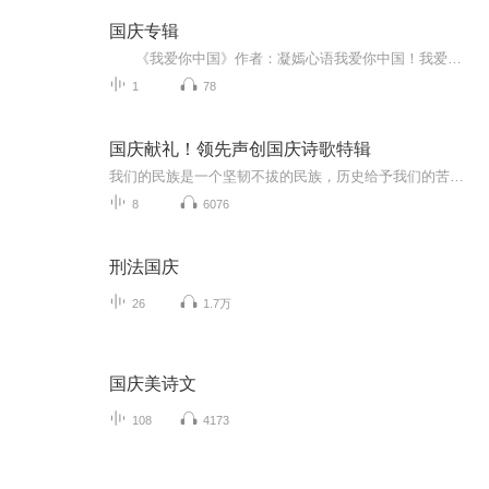
国庆专辑
《我爱你中国》作者：凝嫣心语我爱你中国！我爱你春天蓬勃的秧苗；我爱你秋日金黄的硕果。我爱你中国！我爱你青松气质，我爱你红梅品格！我爱你家乡的甜蔗好像乳汁滋润着我的心窝。我爱你中国，我要把最美的歌儿献给你，我的母亲我的祖国。我爱你中国，我爱...
1
78
国庆献礼！领先声创国庆诗歌特辑
我们的民族是一个坚韧不拔的民族，历史给予我们的苦难都变成了闪着金光的勋章！我们的国家是一个龙腾虎跃的国家，那条巨龙正以不可阻挡之势崛起于神奇的东方！------------------------------------------------值此祖国70周年华诞之际，领先声创以诗歌向祖国献礼！用我们的声音、用我们的热血、用我们的灵魂诵读经典爱国篇章，歌颂我们的祖国！永远繁荣富强！
8
6076
刑法国庆
26
1.7万
国庆美诗文
108
4173