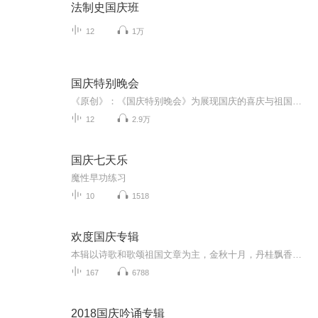
法制史国庆班
12
1万
国庆特别晚会
《原创》：《国庆特别晚会》为展现国庆的喜庆与祖国的深情我将以具体的场景切入从清晨升旗的庄严到街头巷尾的欢庆到历史与当下的交融，用优美的笔触传递对祖国的热爱与自豪！用诗歌和情感美文形式，歌颂祖国的繁荣富强，祝人民幸福安康！
12
2.9万
国庆七天乐
魔性早功练习
10
1518
欢度国庆专辑
本辑以诗歌和歌颂祖国文章为主，金秋十月，丹桂飘香，在这个充满丰收喜悦的季节里，我们满怀激动和自豪，迎来了中华人民共和国76周年华诞。这不仅是一个庄重的纪念日，更是全体中华儿女共同欢庆的盛大的节日，承载着深厚的民族情感和历史意义.
167
6788
2018国庆吟诵专辑