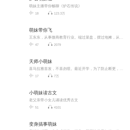
萌妹主播带你畅聊《炉石传说》
18
123.3万
萌妹带你飞
王东东，从事微商教育行业。端过菜盘，摆过地摊，从无背景没人脉，迷茫无望到找到方向死磕2年坚持不懈，凭借真实，坚持，抓住移动互联网机遇，帮助服务影响千万微商人次,专注服务于一线拼搏的个人微商找到方向，实现自我价值。2015年创建微商创业学院，拥...
47
2079
天师小萌妹
喜马拉雅首发，不喜勿喷。最近开学，为了防止断更，会几十几的更，私信评论请文明不然拉黑视频指路→快手 沐言解说 漫画指路→番茄免费小说搜索 天师小萌妹 后续视频也会指路
17
7万
小萌妹读古文
老父亲带小女儿诵读优秀古文
51
4101
变身搞事萌妹