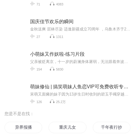
71
4083
国庆佳节欢乐的瞬间
金秋送爽 层林尽染 适逢新疆成立70周年 ，乌鲁木齐于2025年9月23日迎来党中央和习大大带领的慰问团。新疆各族群众欢欣鼓舞，热烈欢迎。
27
1311
小萌妹又作妖啦-练习片段
父亲被贬离京，十一岁的蔚澜身体屠弱，无法跟着奔波，被托付给京中能庇佑她的常远王萧栎瑾。大家都说常远王与恶狼为伍、会吃人、凶神恶煞，一口一个小朋友。于是当蔚澜眨巴着大眼睛嘤嘤嘤撒娇的时候：“五叔~这个虾怎么有壳呀？”萧栎瑾沉默着、一本正经，...
154
5830
萌妹修仙 | 搞笑萌妹人鱼恋VIP可免费收听专辑 | WEI软
呆萌又面瘫的妹子因为13岁生日时收到的碧玉手镯穿越了，从此踏上修仙之路，手有手镯空间，修仙犹如开挂，身边稀奇古怪的事层出不穷，各色美男围绕身边，从修仙小白到神话，她究竟经历了什么？ "若是成仙才能回家，我定会成为那仙中最强者！"她放下豪言壮语...
126
25.2万
您是不是在找：
异界报播
重庆儿女
千年夜行抄