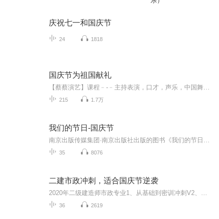
乐）
庆祝七一和国庆节
24
1818
国庆节为祖国献礼
【蔡蔡演艺】课程﹣-﹣主持表演，口才，声乐，中国舞，民族舞。独特的小舞台，专业的录音棚，每一位同学都能成为优秀的小明星。独特的教学模式，轻松上课，快乐学习！知名主持人，舞蹈家，高级教师任职授课！江南总校：河沟街42号三楼 18545856430江北分校...
215
1.7万
我们的节日-国庆节
南京出版传媒集团·南京出版社出版的图书《我们的节日》通过对中国节日文化和节日意义进行深度的挖掘，面向青少年群体构建独具特色的栏目内容，以此丰富春节、元宵节、清明节、端午节、七夕节、中秋节、重阳节等传统节日；六一节、教师节、国庆节等新兴节日的文化内涵和表现形式。促进青少年形成新的节日习俗，提升节日仪式感、认同感。音频作品由金陵朗读者联盟志愿者朗诵，南京音像出版社、金陵图书馆联合制作。
35
8076
二建市政冲刺，适合国庆节逆袭
2020年二级建造师市政专业1、从基础到密训冲刺V2、从精华课程到超压密押V3、0基础同步更新v4、持续更新到2020年考试V5、只要你跟着学让你一次稳拿证V6、渠道超压压题，超压三页纸等独家绝密压题!
36
2619