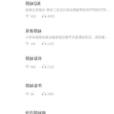
萌妹Q谈
@迷之音电台 来自二次元の逗比萌妹带给你不同的不同的声音，搞笑的段子。
410
493万
呆爸萌妹
小学生萌萌在家乡魁星镇过着平凡普通的生活，直到暑假的第一天，她的爸爸抽空带着她去学宫山上的仓颉大殿游玩。萌萌意外打开了大殿后院的秘道，得到天书手环，成为了天书传承人，却差点被仓颉封印在字灵网中的暗夜误导，将他释放。幸好六艺夫子及时现身，...
156
1.5万
萌妹读诗
805
7.2万
萌妹读书
56
1933
炉石萌妹咖