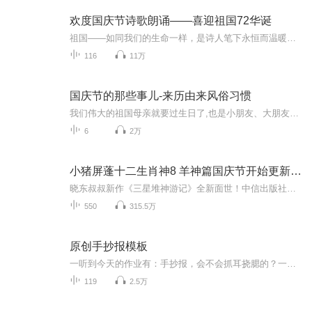
欢度国庆节诗歌朗诵——喜迎祖国72华诞
祖国——如同我们的生命一样，是诗人笔下永恒而温暖的主题。在祖国72周年华诞来临之际，特创建这个诗歌朗诵专辑，诵读经典爱国篇章，和大家一起歌颂祖国，向国庆的献礼！祝愿伟大的祖国繁荣富强，祝愿大家国庆节快乐，度过平安快乐的黄金周假期！
116
11万
国庆节的那些事儿-来历由来风俗习惯
我们伟大的祖国母亲就要过生日了,也是小朋友、大朋友们最喜欢的“国庆小长假”或说“黄金周”还有说”国庆7天乐”的，说法真是不一而足。那么“国庆节”是怎么来的？自古以来国庆节怎么庆贺？新中国国庆节的来历，以及新中国国庆节的庆贺方式又有哪些呢？ ...
6
2万
小猪屏蓬十二生肖神8 羊神篇国庆节开始更新啦！
晓东叔叔新作《三星堆神游记》全新面世！中信出版社出版！京东当当淘宝均有售！点蓝色字收听——《小猪屏蓬爆笑日记2024》《小猪屏蓬爆笑日记2》《小猪屏蓬爆笑日记1》让你笑得喘不上气！《我进故宫当富翁——小猪屏蓬故宫财商笔记》教你成为大富翁！《小...
550
315.5万
原创手抄报模板
一听到今天的作业有：手抄报，会不会抓耳挠腮的？一起来看看，总有您需要的模板在这里。
119
2.5万