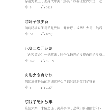
穿越海贼王，变身成娜美！娜美：我要让世界知道，这片大海被我承包了。进入本书，进入娜美，让我们一起扬帆起航，进入这波涛云涌的大海，随着GAO潮冲上巅峰吧...
8
3119
萌妹子做美食
萌萌哒软妹子厨艺超级棒，开餐厅，成网红大厨，然后一路升级，走向人生巅峰！
56
6.2万
化身二次元萌妹
【内容简介】一觉醒来，叶岱飞惊愕的发现自己的灵魂居然在睡梦中穿越了时空，来到了一个各方面都比地球发达无数倍的异世界。最重要的是……他，变成了她，一个叫做“叶黛菲”的女孩。在这里，人类并非一支独大，他们与另一个可怕的物种争夺着星球的控制权...
552
15.9万
火影之变身萌妹
想知道变身后的第四选择么？我的脑洞你们尽管看...
8
1.2万
萌妹子恐怖故事
悬疑大案，未解之谜，灵异事件，是我们身边的玄幻？还是科学下的伪装，追踪罪案真相，揭秘神秘事件，真实的故事，虐心的情节，匪夷所思的案情，等你来收听