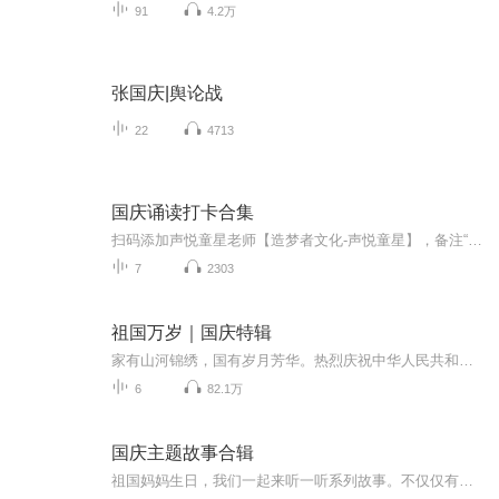
91
4.2万
张国庆|舆论战
22
4713
国庆诵读打卡合集
扫码添加声悦童星老师【造梦者文化-声悦童星】，备注“诵读打卡”报名，已添加好友的，直接发送“诵读打卡”报名，报名成功后进入社群。
7
2303
祖国万岁｜国庆特辑
家有山河锦绣，国有岁月芳华。热烈庆祝中华人民共和国成立73周年！
6
82.1万
国庆主题故事合辑
祖国妈妈生日，我们一起来听一听系列故事。不仅仅有《我的祖国》，还有红军故事，也有关于战争的故事，让大家体会到和平年代的不易。