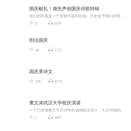
国庆献礼！领先声创国庆诗歌特辑
我们的民族是一个坚韧不拔的民族，历史给予我们的苦难都变成了闪着金光的勋章！我们的国家是一个龙腾虎跃的国家，那条巨龙正以不可阻挡之势崛起于神奇的东方！------------------------------------------------值此祖国70周年华诞之际，领先声创以诗歌向祖国献礼！用我们的声音、用我们的热血、用我们的灵魂诵读经典爱国篇章，歌颂我们的祖国！永远繁荣富强！
8
6076
刑法国庆
26
1.7万
国庆美诗文
108
4173
窦文涛武汉大学校庆演讲
一个已经做聊天节目30年的成精的主持人，大众对他的褒扬或者评价可能都是隔靴搔痒因为对方内心早已经修成了一个几乎可以称之为内有乾坤而丰盈的井，说上这么一段就如同老井里面取水泡壶茶那么简单。作为老听众的我来说觉得现在能够把话讲清楚的人不多，能...
1
3647