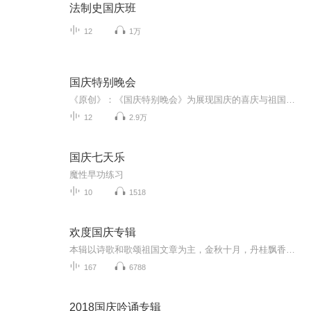
法制史国庆班
12
1万
国庆特别晚会
《原创》：《国庆特别晚会》为展现国庆的喜庆与祖国的深情我将以具体的场景切入从清晨升旗的庄严到街头巷尾的欢庆到历史与当下的交融，用优美的笔触传递对祖国的热爱与自豪！用诗歌和情感美文形式，歌颂祖国的繁荣富强，祝人民幸福安康！
12
2.9万
国庆七天乐
魔性早功练习
10
1518
欢度国庆专辑
本辑以诗歌和歌颂祖国文章为主，金秋十月，丹桂飘香，在这个充满丰收喜悦的季节里，我们满怀激动和自豪，迎来了中华人民共和国76周年华诞。这不仅是一个庄重的纪念日，更是全体中华儿女共同欢庆的盛大的节日，承载着深厚的民族情感和历史意义.
167
6788
2018国庆吟诵专辑