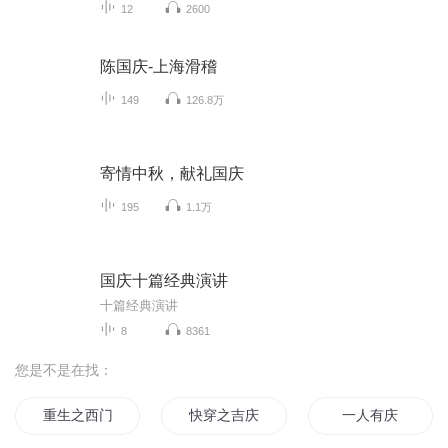
12
2600
陈国庆-上海滑稽
149
126.8万
寄情中秋，献礼国庆
195
1.1万
国庆十篇经典演讲
十篇经典演讲
8
8361
您是不是在找：
重生之西门庆
快穿之吉庆有余
一人有庆