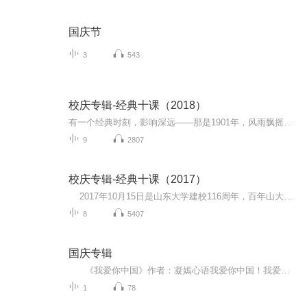
国庆节
3
543
校庆专辑-经典十课（2018）
有一个经典时刻，影响深远——那是1901年，风雨飘摇的齐鲁，屹立起一所大学已经过去117年，在最好的时代，立德树人初心不改经典十课...
9
2807
校庆专辑-经典十课（2017）
2017年10月15日是山东大学建校116周年，百年山大，经典课堂，文学生活馆在本科生院大力支持下，以系列十讲向全校师生展示深受学生喜爱的十门课程，用“经典十课”致礼山东大学116周年校庆。 “经典十课”以山东大学中心校区知新楼A620为主课堂，同时开启济南、威海、青岛三地八校区同步直播。...
8
5407
国庆专辑
《我爱你中国》作者：凝嫣心语我爱你中国！我爱你春天蓬勃的秧苗；我爱你秋日金黄的硕果。我爱你中国！我爱你青松气质，我爱你红梅品格！我爱你家乡的甜蔗好像乳汁滋润着我的心窝。我爱你中国，我要把最美的歌儿献给你，我的母亲我的祖国。我爱你中国，我爱...
1
78