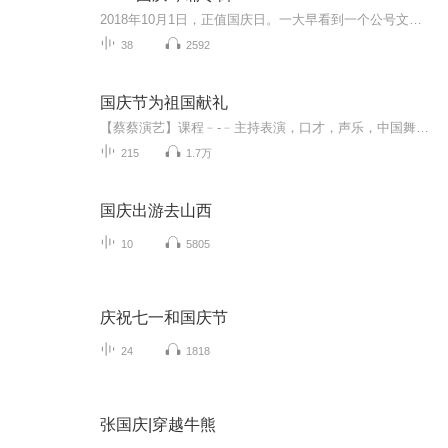
2018年10月1日，正值国庆日。一大早看到一个公号文章，正是文天祥的《己卯十月一日至燕越五日罹狴犴有感而赋》。当然，彼十一非当今的十一。不过数字的巧合还是让人感触，今天拿来读一读，体味一番历史英杰的民族情怀，恰也当时。 根据诗题来看，这组诗是写于十月一日至十月五日之间，是文天祥被俘之后所作，这些诗作不仅有凛凛正气，更也能看的到他百端交集的复杂情感。另一首于右任先生的《望大陆》，微信公号有称《望乡》，一句“山之上国之殇”荡气回肠，一并兴起拿来读了一读。仓促间多有瑕疵...
38
2592
国庆节为祖国献礼
【蔡蔡演艺】课程﹣-﹣主持表演，口才，声乐，中国舞，民族舞。独特的小舞台，专业的录音棚，每一位同学都能成为优秀的小明星。独特的教学模式，轻松上课，快乐学习！知名主持人，舞蹈家，高级教师任职授课！江南总校：河沟街42号三楼 18545856430江北分校...
215
1.7万
国庆出游去山西
10
5805
庆祝七一和国庆节
24
1818
张国庆|穿越牛熊