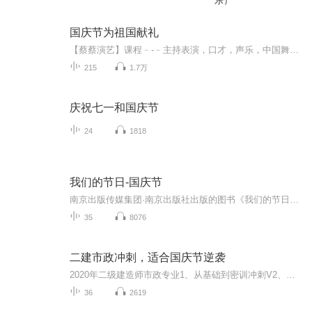
乐）
国庆节为祖国献礼
【蔡蔡演艺】课程﹣-﹣主持表演，口才，声乐，中国舞，民族舞。独特的小舞台，专业的录音棚，每一位同学都能成为优秀的小明星。独特的教学模式，轻松上课，快乐学习！知名主持人，舞蹈家，高级教师任职授课！江南总校：河沟街42号三楼 18545856430江北分校...
215
1.7万
庆祝七一和国庆节
24
1818
我们的节日-国庆节
南京出版传媒集团·南京出版社出版的图书《我们的节日》通过对中国节日文化和节日意义进行深度的挖掘，面向青少年群体构建独具特色的栏目内容，以此丰富春节、元宵节、清明节、端午节、七夕节、中秋节、重阳节等传统节日；六一节、教师节、国庆节等新兴节日的文化内涵和表现形式。促进青少年形成新的节日习俗，提升节日仪式感、认同感。音频作品由金陵朗读者联盟志愿者朗诵，南京音像出版社、金陵图书馆联合制作。
35
8076
二建市政冲刺，适合国庆节逆袭
2020年二级建造师市政专业1、从基础到密训冲刺V2、从精华课程到超压密押V3、0基础同步更新v4、持续更新到2020年考试V5、只要你跟着学让你一次稳拿证V6、渠道超压压题，超压三页纸等独家绝密压题!
36
2619