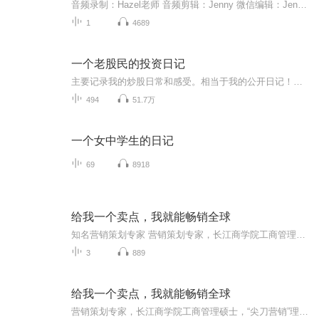
音频录制：Hazel老师 音频剪辑：Jenny 微信编辑：Jenny 出品：南方贝贝早期教育 作者： [文/图] 艾瑞·卡尔 [译] 柯俏华 画一个星星给我， 于是，画家画了一个星星。 一个很棒的星星。 星星说：“画一个太阳给我。” 于是，画家画了一个太阳，一个温暖的太阳。 太阳说：“画一棵树给我。” 于是，画家画了一棵树，一颗可爱的树。 画一个女人，和一个男人给我。 于是，画家画了一对漂亮的夫妻。 这对夫妻说：“画一栋房子给我们。” 于是，画家画了一栋房子，一栋坚固的房子。 房子说：“画一只狗给我。” 于是，画家画了一只狗，一只超级大的狗。 狗说：“画一只猫给我。” 猫说：“画一只鸟给我。” 鸟说：“画一只蝴蝶给我。” 蝴蝶说：“花一朵花给我。” 于是，画家画了红色、黄色、蓝色和紫色的花。 花说：“画一朵云给我们。” 于是，画家画了载满雨水的云。 云说：“画一道彩虹给我。” 于是，画家画了一道彩虹，一道美丽的彩虹。 彩虹说：“画一个夜晚给我。” 于是，画家画了黑漆漆的夜晚。 夜晚说：“画一轮月亮给我。” 于是，画家画了圆圆的满月。 月亮说：“画一个星星给我。” 向下、抬起、左和右，画个星星亮晶晶。 一个很棒的星星。 星星对画家说：“抓着我，抓着我。” 然后，他们一起飞向了夜晚的天空。 The end~
1
4689
一个老股民的投资日记
主要记录我的炒股日常和感受。相当于我的公开日记！从2022年开始的，以前只是在这里听书，现在开始记录自己的生活了。
494
51.7万
一个女中学生的日记
69
8918
给我一个卖点，我就能畅销全球
知名营销策划专家 营销策划专家，长江商学院工商管理硕士，“尖刀营销”理论创始人，中国营销人最高荣誉“金鼎奖”获得者；赵强冠军赢销顾问机构董事长，历任格兰仕集团助理总裁，婷美集团董事、总裁，永业集团副总裁等；长期担任多家大型企业的营销顾问；著有畅销书《离开公司你什么都不是》等
3
889
给我一个卖点，我就能畅销全球
营销策划专家，长江商学院工商管理硕士，“尖刀营销”理论创始人，中国营销人最高荣誉“金鼎奖”获得者；赵强冠军赢销顾问机构董事长，历任格兰仕集团助理总裁，婷美集团董事、总裁，永业集团副总裁等；长期担任多家大型企业的营销顾问；著有畅销书《离开公司你什么都不是》等。