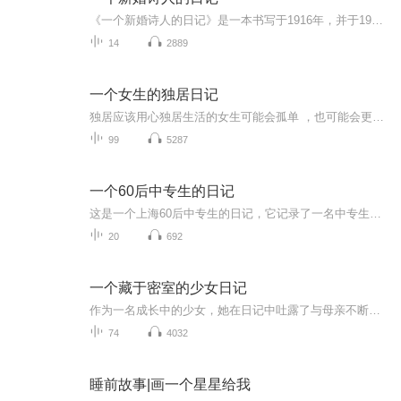
《一个新婚诗人的日记》是一本书写于1916年，并于1917年出版的西班牙长篇诗集，其作者是西班牙著名诗人胡安·拉蒙·希梅内斯（1956年诺贝尔文学奖得主）。世界闻名的散文诗集《小银与我》正是这位诗人笔下的作品。该书写作背景非常特殊，当时（1916年）诗人希梅内斯正准备从西班牙赶往美国东岸，去与他的未婚妻Zenobia结婚。而这本诗集正是诞生在这次旅途中，同时也记录了诗人蜜月旅程的点点滴滴，以及美国城市给他造成的印象和想法。2018年本书首次被完整翻译成中文...
14
2889
一个女生的独居日记
独居应该用心独居生活的女生可能会孤单 ，也可能会更坚强走进一个独身女生的日记也许她的生活里你也可以看到自己的影子 有过困惑迷茫，也有努力的样子如喜欢，请订阅，这是我自己写的文字，虽然稚嫩，但是用心更新中很抱歉，也许没有任何的大道理，只是类...
99
5287
一个60后中专生的日记
这是一个上海60后中专生的日记，它记录了一名中专生的学习生活，也记录了他所生活的这座城市上海的一些变迁，尤其是作者本人在青年时期的一些心路历程
20
692
一个藏于密室的少女日记
作为一名成长中的少女，她在日记中吐露了与母亲不断发生冲突的困惑以及对性的好奇。同时，对于藏匿且充满恐怖的25个月的密室生活的记录，也使这本《安妮日记》成为德军占领下的人民苦难生活的目击报道。安妮日记的最后一则，所标的日期是1944年8月1日。战...
74
4032
睡前故事|画一个星星给我