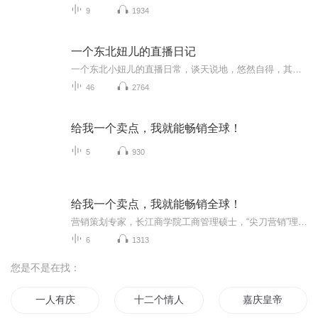
9
1934
一个东北妞儿的直播日记
一个东北小妞儿的直播日常，谈天说地，悠然自得，其乐融融！还犹豫啥，快来我的直播间一起嗨皮，一起愉快的玩耍！
46
2764
给我一个卖点，我就能畅销全球！
5
930
给我一个卖点，我就能畅销全球！
营销策划专家，长江商学院工商管理硕士，“尖刀营销”理论创始人，中国营销人最高荣誉“金鼎奖”获得者；赵强冠军赢销顾问机构董事长，历任格兰仕集团助理总裁，婷美集团董事、总裁，永业集团副总裁等；长期担任多家大型企业的营销顾问；著有畅销书《离开公司你什么都不是》等。产品的卖点会说话！卖点就是销售力！其实找卖点并不难，只需一个公式，两种思考方式，三个问题。“给我一个支点，我可以撬动地球”，给我一个卖点，我能让产品快速地畅销大江南北！
6
1313
您是不是在找：
一人有庆
十二个情人节
嘉庆皇帝