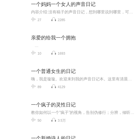
一个妈妈一个女人的声音日记
内容介绍:没有稿子的声音日记，想到哪里说到哪里，可能偶尔一些想法，或者是一本书，或者说看到的段子，或者是孩子的教育，或者的或者很多想法。主播介绍:一个三岁多孩子的全职妈妈，自己独立带孩子两年多。主播展望:希望可以改变这个世界一点点，希望自己一年两年三年五年以后，可以对自己说你很棒，当时你的选择都很棒。有时候也有疑惑，希望可以探讨，可以解答。
27
2285
亲爱的给我一个拥抱
...
10
1693
一个普通女生的日记
嗨，我是璇璇。欢迎来到我的声音日记本。这里有清晨的鸟叫、公园的微风、缩水变甜的橘子，和一个普通女生在小城的慢生活。我用声音记录下每一个微小却闪光的瞬间。希望在你独处的时刻，我的声音能像一盏温暖的小夜灯，静静地陪着你。我们一起，慢慢变成更...
89
4129
一个疯子的灵性日记
教你如何以一个“疯子”的视角，告别伪修行；分辨，倾听，并活在真知里。 ——蒋欣桐
50
3.5万
一个新婚诗人的日记