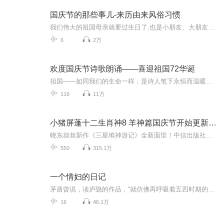
国庆节的那些事儿-来历由来风俗习惯
我们伟大的祖国母亲就要过生日了,也是小朋友、大朋友们最喜欢的“国庆小长假”或说“黄金周”还有说”国庆7天乐”的，说法真是不一而足。那么“国庆节”是怎么来的？自古以来国庆节怎么庆贺？新中国国庆节的来历，以及新中国国庆节的庆贺方式又有哪些呢？ ...
6
2万
欢度国庆节诗歌朗诵——喜迎祖国72华诞
祖国——如同我们的生命一样，是诗人笔下永恒而温暖的主题。在祖国72周年华诞来临之际，特创建这个诗歌朗诵专辑，诵读经典爱国篇章，和大家一起歌颂祖国，向国庆的献礼！祝愿伟大的祖国繁荣富强，祝愿大家国庆节快乐，度过平安快乐的黄金周假期！
116
11万
小猪屏蓬十二生肖神8 羊神篇国庆节开始更新啦！
晓东叔叔新作《三星堆神游记》全新面世！中信出版社出版！京东当当淘宝均有售！点蓝色字收听——《小猪屏蓬爆笑日记2024》《小猪屏蓬爆笑日记2》《小猪屏蓬爆笑日记1》让你笑得喘不上气！《我进故宫当富翁——小猪屏蓬故宫财商笔记》教你成为大富翁！《小...
550
315.1万
一个情妇的日记
茅盾曾说，读庐隐的作品，“就仿佛再呼吸着五四时期的空气。”悲哀是庐隐一些重要作品的主旋律，它在庐隐小说中的位置，恰如母爱在冰心作品中的位置一样。庐隐小说里的女人，仿佛正是我们今生的前世。庐隐在《一个情妇的日记》中充分展现了第三者痴恋的痛苦。
16
46.1万