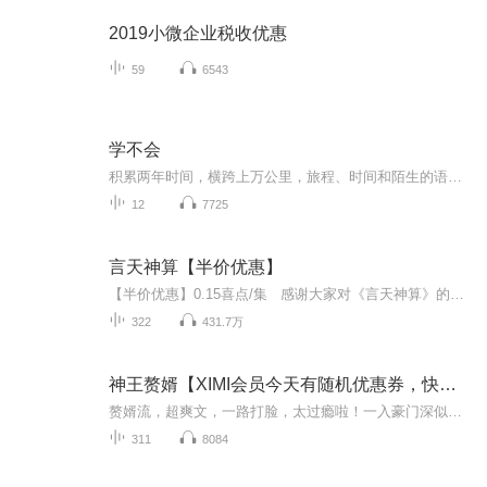
2019小微企业税收优惠
59
6543
学不会
积累两年时间，横跨上万公里，旅程、时间和陌生的语言，距离远了，焦点反而清晰了，连心都跟著透明了…[我听见那些旋律在脑海阵阵骚动] ---- 林俊杰恍如Reset，不多不少二年丰沛创作一次尽收！去年度发行的「她说概念自选辑」，重新聚焦了林俊杰旺盛的创作...
12
7725
言天神算【半价优惠】
【半价优惠】0.15喜点/集 感谢大家对《言天神算》的支持！【强烈推荐】火星小说网千万点击榜单力作。大神级作者“小浣熊”原创作品，为您讲述算命的那些事儿。【内容简介】吴家言天算术最后一个继承人，揭开历史上最神秘家族不为人知的内幕，天生一脉...
322
431.7万
神王赘婿【XIMI会员今天有随机优惠券，快加入吧】
赘婿流，超爽文，一路打脸，太过瘾啦！一入豪门深似海,不止是说女人,也是说男人。陈宇自从入资,白眼没少挨,委屈没少受，要不是老婆太美,小姨太漂亮,真是忍不下去了啊。好在有神人相助,获得秘法神通 ,身怀神医之术 ,何愁黄金不来?赚千金,得富贵,豪宅香车,美...
311
8084