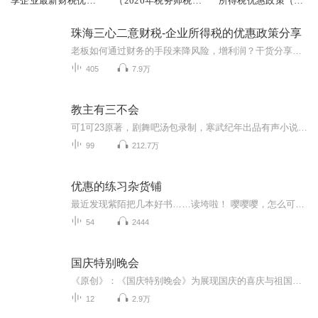
享企业最新财税优惠
（2026年税务师税法
所得税优惠政策（注
政策
一注册会计师）
册会计师）
珠海三心二意财税-企业所得税的优惠政策分享
老板如何通过财务的手段来降风险，增利润？干货分享！欢迎老板们来参加我们的线下财税公益课！我相信你一定会满载而归！珠海三心二意财税，13824132368微信号
405
7.9万
教主有三不会
可1可23原著，剧舞吧汤包录制，寒武纪年出品有声小说。简介：地芒现世，江湖易主！消息一经传扬，各大门派争相出动不惜任何代价只为夺得宝藏一统江湖，一场倾覆武林的阴谋就此展开。沉默寡言慈悲为怀的少林寺和尚遇上了心狠手辣没心没肺的大魔头教主，一见...
99
212.7万
优惠的练习杂货铺
最近发现紫陌把几本好书……读垮啦！ 嘤嘤嘤，怎么可以这样 所以从现在开始要开始勤加练习 有㊙️的大部分是练习，是害羞，不让看的。不过想听，你就听吧。（后果自负） 没有㊙️的，那就是一些普通的小音频。不过也有可能是练习，只不过我录的时候……脸...
54
2444
国庆特别晚会
《原创》：《国庆特别晚会》为展现国庆的喜庆与祖国的深情我将以具体的场景切入从清晨升旗的庄严到街头巷尾的欢庆到历史与当下的交融，用优美的笔触传递对祖国的热爱与自豪！用诗歌和情感美文形式，歌颂祖国的繁荣富强，祝人民幸福安康！
12
2.9万