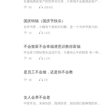
在遍地都是丧尸的世界末日里，只有我不会被感染丧尸病毒！宅男在末世如何求生？
50
229.9万
国庆特辑（国庆节快乐）
在评书界，小魏有个朋友叫刘鹏，是一个为评书努力的小伙子。在2021年国庆期间，他想弄个特辑，便烦劳我给他录个爱国题材的评书小段儿。这种事情，不是特殊情况，小魏一般不会拒绝，也就给其录了一个《鲁迅踢鬼》，等他传完，我再传到我的专辑里。另外，小...
14
1.6万
不会致富不会幸福潜意识救你富福
学会富习惯钞票永远花不完，引爆你心中的财富 有一种神齐的方法可以吧富裕的念头灌输到潜意识中，为你带来无穷的财富，让你想致富就致富！潜意识的动力！
48
1.1万
是员工不会做，还是你不会教
39
2万
女人会养不会老
中医常说，未病先防，既病防变，假如我们能够预防疾病，那么你已经是高明的医生了。所以我们应该明白美丽与健康的关系，女人对美丽的追求，绝不是粉底一打，腮红一抹，而是要从“里子”上真正让自己美丽起来，面对这个责任，只有我们自己才可以做到，这份...