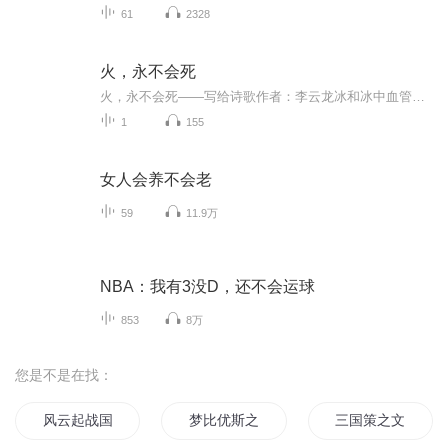
61
2328
火，永不会死
火，永不会死——写给诗歌作者：李云龙冰和冰中血管咀嚼另一种贲张每一粒微小的寒冷向着目力难及的肌肉纤维 侵袭像不会断流的水 泻进沟渠把体内的温度吹灭蜡烛般一点一点挤走吹熄朔风甩开袍袖手段阴毒将抖颤着抵抗的残部瓦解准备让最后的固守分崩离析它...
1
155
女人会养不会老
59
11.9万
NBA：我有3没D，还不会运球
853
8万
您是不是在找：
风云起战国策
梦比优斯之梦比优雨传奇
三国策之文和传