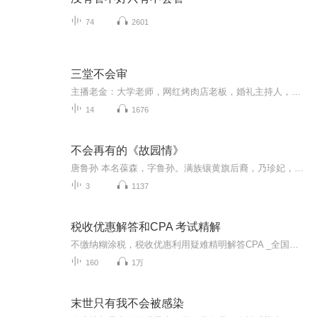
74
2601
三堂不会审
主播老金：大学老师，网红烤肉店老板，婚礼主持人，资深球迷，热血中二主播大强：电视台导演，天蝎男，毒舌，健身达人，减肥达人，精致中年人主播歪歪：郑州土著，妇女之友，又怂又爱喝，相亲进行时三位直男主播，个性鲜明，经历丰富，有酒有故事新闻热点...
14
1676
不会再有的《故园情》
唐鲁孙 本名葆森，字鲁孙。满族镶黄旗后裔，乃珍妃，瑾妃侄孙。先生对民俗掌故知之甚祥，对北京传统文化，风俗习惯以及宫廷秘闻尤所了然，有民俗学家之名。加之出身贵胄，常出入宫廷亲历皇家生活，习于品味家厨希珍，遍尝各省独特美味，对饮食有独特见解。...
3
1137
税收优惠解答和CPA 考试精解
不缴纳糊涂税，税收优惠利用疑难精明解答CPA _全国注册会计师通关直通车_精讲汇总
160
1万
末世只有我不会被感染