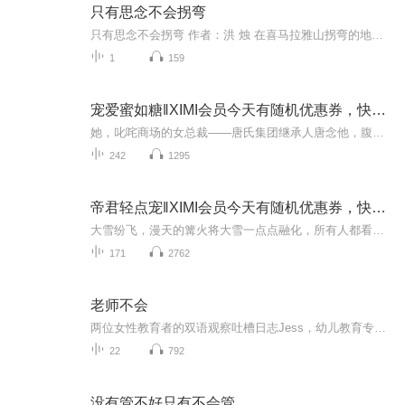
只有思念不会拐弯
只有思念不会拐弯 作者：洪 烛 在喜马拉雅山拐弯的地方 诞生了一座村庄 在雅鲁藏布江拐弯的地方 我离开故乡 通往拉萨的路还要拐多少次弯啊？ 迎着风 我不断地改变方向 玛吉阿米 只有我对你的爱一点没有变 就像射出的箭 可以因为绝望而折断 却不会因为怀疑而拐弯 到了最后 刻骨铭心的思念已不是思念了 彻底成为一种习惯 即使你已不在当初所在的位置 我还是不愿相信啊 宁愿相信一个假相 即使双腿用完力气 一步也走不动了 僵硬的头颅还是冲着初恋的方向 那里永远有一座挪不走的东山 东山的上面 永远有一个望不穿的月亮
1
159
宠爱蜜如糖‖XIMI会员今天有随机优惠券，快加入吧
她，叱咤商场的女总裁——唐氏集团继承人唐念他，腹黑小坏的霸道总裁——宠妻狂魔湛霆川阴差阳错，幼年相识的他们多年后竟因一场乌龙按头成婚从相看两厌到你侬我侬，从浓情蜜意到避而不见，他们究竟经历了什么……
242
1295
帝君轻点宠‖XIMI会员今天有随机优惠券，快加入吧
大雪纷飞，漫天的篝火将大雪一点点融化，所有人都看着高台上浑身被铁链束缚住的女子。她一身白衣浴血，及腰的长发杂乱的散下来，遮住了她整张脸。“来人，处以火刑。”听到这个声音，凤倾落犹如枯井的双眼终于有了波动。她抬起头，露出一张血肉模糊的脸，...
171
2762
老师不会
两位女性教育者的双语观察吐槽日志Jess，幼儿教育专家，母亲，双鱼，ENFJ白眼沟通王者Evi，英语教育者，终身学习家，水瓶，INTJ日常反思怪That gotta tell a lot
22
792
没有管不好只有不会管