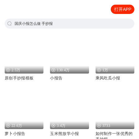
打开APP
国庆小报怎么做 手抄报
2.5万
130.4万
1万
原创手抄报模板
小报告
乘风吃瓜小报
22.6万
3.4万
3733
萝卜小报告
玉米熊放学小报
如何制作一张优秀的