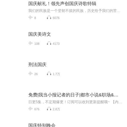
国庆献礼！领先声创国庆诗歌特辑
我们的民族是一个坚韧不拔的民族，历史给予我们的苦难都变成了闪着金光的勋章！我们的国家是一个龙腾虎跃的国家，那条巨龙正以不可阻挡之势崛起于神奇的东方！------------------------------------------------值此祖国70周年华诞之际，领先声创以诗歌向祖国献礼！用我们的声音、用我们的热血、用我们的灵魂诵读经典爱国篇章，歌颂我们的祖国！永远繁荣富强！
8
6076
国庆美诗文
108
4173
刑法国庆
26
1.7万
免费|我当小报记者的日子|都市小说&职场&情感
日更5集，不定期爆更！订阅可以收到更新提醒哦~ 【内容简介】 在这个充满新闻与欲望交织的都市，江枫，一名才华横溢的年轻记者，在蓝月这位资深主编的精心指导下，迅速成长为业界新星。然而，生活并非只有工作，当江枫的目光被蓝月那成熟迷人的魅力所吸引...
676
2.8万
国庆特别晚会