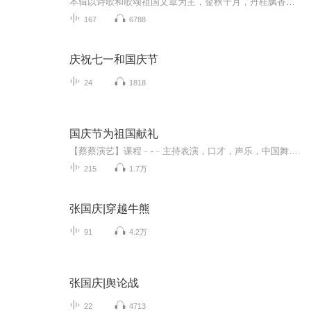
本辑以诗歌和歌颂祖国文章为主，金秋十月，丹桂飘香，在这个充满丰收喜悦的季节里，我们满怀激动和自豪，迎来了中华人民共和国76周年华诞。这不仅是一个庄重的纪念日，更是全体中华儿女共同欢庆的盛大的节日，承载着深厚的民族情感和历史意义.
167
6788
庆祝七一和国庆节
24
1818
国庆节为祖国献礼
【蔡蔡演艺】课程﹣-﹣主持表演，口才，声乐，中国舞，民族舞。独特的小舞台，专业的录音棚，每一位同学都能成为优秀的小明星。独特的教学模式，轻松上课，快乐学习！知名主持人，舞蹈家，高级教师任职授课！江南总校：河沟街42号三楼 18545856430江北分校...
215
1.7万
张国庆|穿越牛熊
91
4.2万
张国庆|舆论战
22
4713