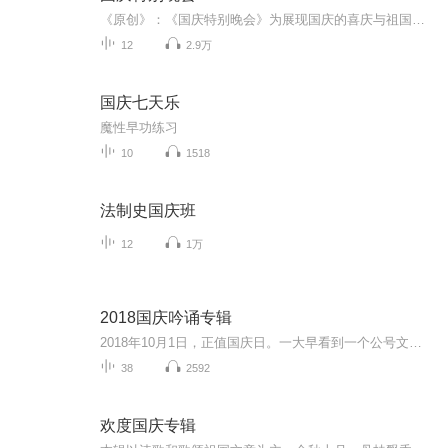
《原创》：《国庆特别晚会》为展现国庆的喜庆与祖国的深情我将以具体的场景切入从清晨升旗的庄严到街头巷尾的欢庆到历史与当下的交融，用优美的笔触传递对祖国的热爱与自豪！用诗歌和情感美文形式，歌颂祖国的繁荣富强，祝人民幸福安康！
12
2.9万
国庆七天乐
魔性早功练习
10
1518
法制史国庆班
12
1万
2018国庆吟诵专辑
2018年10月1日，正值国庆日。一大早看到一个公号文章，正是文天祥的《己卯十月一日至燕越五日罹狴犴有感而赋》。当然，彼十一非当今的十一。不过数字的巧合还是让人感触，今天拿来读一读，体味一番历史英杰的民族情怀，恰也当时。 根据诗题来看，这组诗是写于十月一日至十月五日之间，是文天祥被俘之后所作，这些诗作不仅有凛凛正气，更也能看的到他百端交集的复杂情感。另一首于右任先生的《望大陆》，微信公号有称《望乡》，一句“山之上国之殇”荡气回肠，一并兴起拿来读了一读。仓促间多有瑕疵...
38
2592
欢度国庆专辑