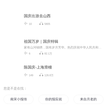
国庆出游去山西
10
5805
祖国万岁｜国庆特辑
家有山河锦绣，国有岁月芳华。热烈庆祝中华人民共和国成立73周年！
6
82.1万
陈国庆-上海滑稽
149
126.8万
您是不是在找：
南宋小报传奇
你的报应就是我呀
来自月老的报复