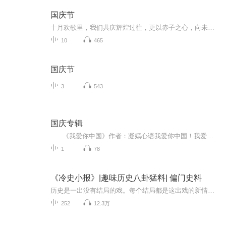
国庆节
十月欢歌里，我们共庆辉煌过往，更以赤子之心，向未来书写滚烫的誓言——这盛世，值得我们以热爱相拥。
10
465
国庆节
3
543
国庆专辑
《我爱你中国》作者：凝嫣心语我爱你中国！我爱你春天蓬勃的秧苗；我爱你秋日金黄的硕果。我爱你中国！我爱你青松气质，我爱你红梅品格！我爱你家乡的甜蔗好像乳汁滋润着我的心窝。我爱你中国，我要把最美的歌儿献给你，我的母亲我的祖国。我爱你中国，我爱...
1
78
《冷史小报》|趣味历史八卦猛料| 偏门史料
历史是一出没有结局的戏。每个结局都是这出戏的新情节的开始。死亡的历史会复活，过去的历史会变成现在，这都是由于生命的发展要求它们的缘故。当时明月在，曾照彩云归。在当时明月照映之下，历史那些厚重人事物如一朵彩云似地归去来兮。它既是过去，也是...
252
12.3万