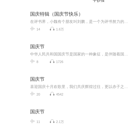
手抄报
国庆特辑（国庆节快乐）
在评书界，小魏有个朋友叫刘鹏，是一个为评书努力的小伙子。在2021年国庆期间，他想弄个特辑，便烦劳我给他录个爱国题材的评书小段儿。这种事情，不是特殊情况，小魏一般不会拒绝，也就给其录了一个《鲁迅踢鬼》，等他传完，我再传到我的专辑里。另外，小...
14
1.6万
国庆节
中华人民共和国国庆节是国家的一种象征，是伴随着国家的出现而出现的。让我们用诗歌朗诵歌颂祖国的繁荣富强，国泰民安。
8
1726
国庆节
喜迎国庆十月欢歌里，我们共庆辉煌过往，更以赤子之心，向未来书写滚烫的誓言——这盛世，值得我们以热爱相拥。
20
4542
国庆节
11
2.1万