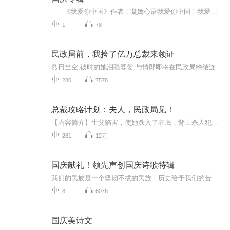
《我爱你中国》作者：凝嫣心语我爱你中国！我爱你春天蓬勃的秧苗；我爱你秋日金黄的硕果。我爱你中国！我爱你青松气质，我爱你红梅品格！我爱你家乡的甜蔗好像乳汁滋润着我的心窝。我爱你中国，我要把最美的歌儿献给你，我的母亲我的祖国。我爱你中国，我爱...
1
78
民政局前，我捡了亿万总裁来领证
烈日当空,彼时的她泪眼婆娑,与情郎即将在民政局缔结连理。谁料恰巧撞见好友与情郎暗藏红颜,怒火中烧,扭头便从陌路拉来一人,只身走进婚姻殿堂。只以为这位截然陌路人也许仅仅只是个凡夫俗子,谁料竟是商界翘楚,女主被迫踏上了命运的不归路。面对质疑与排斥,...
280
7578
总裁攻略计划：夫人，民政局见！
【内容简介】生父陷害，使她跌入了谷底，背上杀人犯的罪名。 一朝脱困，她与狼共舞，誓要攀登到绝对的顶点。深陷泥沼，她咬牙挣扎，拼命夺回人生的掌控权。 然而某个腹黑霸道的男人居然死活不想放她离开。“柏少，两年婚期到了，我们离婚。”“乖，别...
281
12万
国庆献礼！领先声创国庆诗歌特辑
我们的民族是一个坚韧不拔的民族，历史给予我们的苦难都变成了闪着金光的勋章！我们的国家是一个龙腾虎跃的国家，那条巨龙正以不可阻挡之势崛起于神奇的东方！------------------------------------------------值此祖国70周年华诞之际，领先声创以诗歌向祖国献礼！用我们的声音、用我们的热血、用我们的灵魂诵读经典爱国篇章，歌颂我们的祖国！永远繁荣富强！
8
6076
国庆美诗文