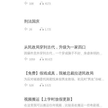
108
4173
刑法国庆
26
1.7万
从民政局穿到古代，升级为一家四口
因爆炸意外穿到古代，一个穿成脑子不好、身虚体弱的不受待见庶出子，一个穿成声名狼藉、被抢未婚夫的恶毒长姐，且两人还是夫妻，还有一双儿女，这种设定充满戏剧性。在古代陌生环境中，两人从对孩子毫无经验到逐渐学会照顾和养育，在养娃过程中，夫妻关系...
1059
80.6万
【免费】假戏成真，我被总裁拉进民政局
为应对催婚委托闺蜜找来假男友救场。初见时“男友”冷峻帅气，周身散发着神秘气场，与她想象中的“演员”大相径庭。本以为只是一场逢场作戏，谁知在亲友面前配合默契的两人，却在相亲乌龙后，被拉着直奔民政局。从临时扮演情侣到突然领证，这场意外背后藏...
528
3.5万
视频搬运【上学时放假更新】
在这里我可以搬运任何视频，比较喜欢搬运一些奇葩视频，想搬运什么视频，可以在评论区评论或私聊，如有侵权请告诉我，谢谢