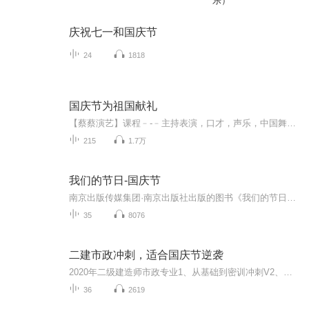
乐）
庆祝七一和国庆节
24
1818
国庆节为祖国献礼
【蔡蔡演艺】课程﹣-﹣主持表演，口才，声乐，中国舞，民族舞。独特的小舞台，专业的录音棚，每一位同学都能成为优秀的小明星。独特的教学模式，轻松上课，快乐学习！知名主持人，舞蹈家，高级教师任职授课！江南总校：河沟街42号三楼 18545856430江北分校...
215
1.7万
我们的节日-国庆节
南京出版传媒集团·南京出版社出版的图书《我们的节日》通过对中国节日文化和节日意义进行深度的挖掘，面向青少年群体构建独具特色的栏目内容，以此丰富春节、元宵节、清明节、端午节、七夕节、中秋节、重阳节等传统节日；六一节、教师节、国庆节等新兴节日的文化内涵和表现形式。促进青少年形成新的节日习俗，提升节日仪式感、认同感。音频作品由金陵朗读者联盟志愿者朗诵，南京音像出版社、金陵图书馆联合制作。
35
8076
二建市政冲刺，适合国庆节逆袭
2020年二级建造师市政专业1、从基础到密训冲刺V2、从精华课程到超压密押V3、0基础同步更新v4、持续更新到2020年考试V5、只要你跟着学让你一次稳拿证V6、渠道超压压题，超压三页纸等独家绝密压题!
36
2619