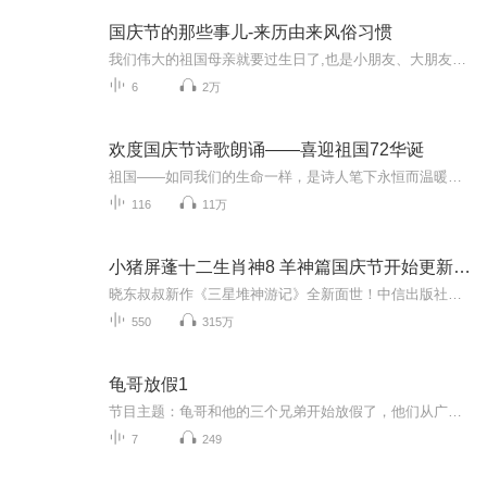
国庆节的那些事儿-来历由来风俗习惯
我们伟大的祖国母亲就要过生日了,也是小朋友、大朋友们最喜欢的“国庆小长假”或说“黄金周”还有说”国庆7天乐”的，说法真是不一而足。那么“国庆节”是怎么来的？自古以来国庆节怎么庆贺？新中国国庆节的来历，以及新中国国庆节的庆贺方式又有哪些呢？ ...
6
2万
欢度国庆节诗歌朗诵——喜迎祖国72华诞
祖国——如同我们的生命一样，是诗人笔下永恒而温暖的主题。在祖国72周年华诞来临之际，特创建这个诗歌朗诵专辑，诵读经典爱国篇章，和大家一起歌颂祖国，向国庆的献礼！祝愿伟大的祖国繁荣富强，祝愿大家国庆节快乐，度过平安快乐的黄金周假期！
116
11万
小猪屏蓬十二生肖神8 羊神篇国庆节开始更新啦！
晓东叔叔新作《三星堆神游记》全新面世！中信出版社出版！京东当当淘宝均有售！点蓝色字收听——《小猪屏蓬爆笑日记2024》《小猪屏蓬爆笑日记2》《小猪屏蓬爆笑日记1》让你笑得喘不上气！《我进故宫当富翁——小猪屏蓬故宫财商笔记》教你成为大富翁！《小...
550
315万
龟哥放假1
节目主题：龟哥和他的三个兄弟开始放假了，他们从广州回来之后正式开始了寒假生活，他们有很多作业，每天都挺充实。拉布布和企鹅也很喜欢放假，因为有大量时间可以和跟龟哥一起玩。
7
249