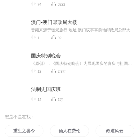
74
3222
澳门-澳门邮政局大楼
音频来源于链景旅行 地址 澳门议事亭前地邮政局总部大楼 票价描述 暂无 开放时间 全天 乘车信息 暂无
1
92
国庆特别晚会
《原创》：《国庆特别晚会》为展现国庆的喜庆与祖国的深情我将以具体的场景切入从清晨升旗的庄严到街头巷尾的欢庆到历史与当下的交融，用优美的笔触传递对祖国的热爱与自豪！用诗歌和情感美文形式，歌颂祖国的繁荣富强，祝人民幸福安康！
12
2.9万
法制史国庆班
12
1万
您是不是在找：
重生之县令大人求放过
仙人在费伦
政道风云