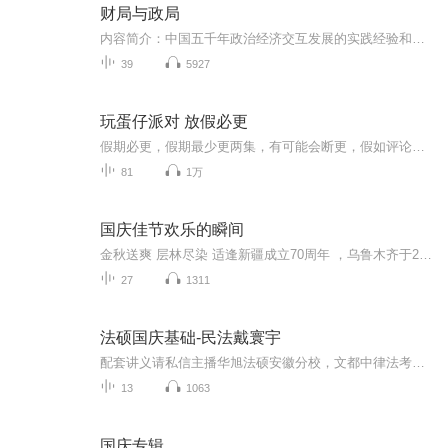
财局与政局
内容简介：中国五千年政治经济交互发展的实践经验和经典论述成就中国的政治经济学——国家理财学。治国以理财为本。财政格局与政治格局的互动演进是现代国家治理体系和治理能力的关键枢纽。本书揭示的中国财局与政局互动演进的规律性特征，可以让读者更好...
39
5927
玩蛋仔派对 放假必更
假期必更，假期最少更两集，有可能会断更，假如评论多，月票多，听的多的话，最多一天更四集，更的必须得是假期，不过有没有好心人来给个好评？三星也行，现在我23的订阅量，一个评论都没有
81
1万
国庆佳节欢乐的瞬间
金秋送爽 层林尽染 适逢新疆成立70周年 ，乌鲁木齐于2025年9月23日迎来党中央和习大大带领的慰问团。新疆各族群众欢欣鼓舞，热烈欢迎。
27
1311
法硕国庆基础-民法戴寰宇
配套讲义请私信主播华旭法硕安徽分校，文都中律法考南京分校提供全程线上课程服务，18年线上法考主观题课程“七天秒杀主观题”，授课学员近600人，通关率82%。授课师资如下：方志平、方鹏、戴鹏、左宁、李佳、郄鹏恩、白斌、戴寰宇、车润海、黄韦博、曹兴明、蔡辉、温云云、汪华亮、赵逸凡、邓金华具体介绍可以查看主播“崇文教育”动态或请私信主播
13
1063
国庆专辑