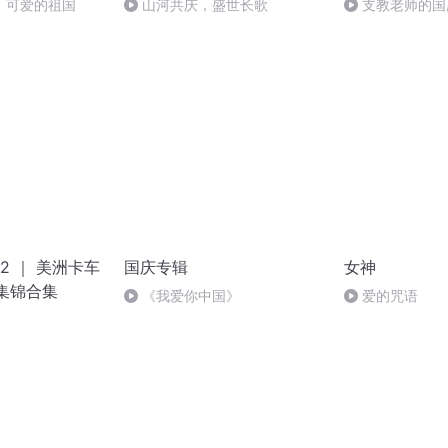
，可爱的祖国
山河共庆，盛世长歌
支教老师的国
2 ｜ 美洲卡车
国庆专辑
女神
笑集锦合集
《我爱你中国》
爱的咒语