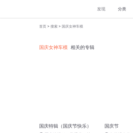
发现
分类
>
>
首页
搜索
国庆女神车模
国庆女神车模
相关的专辑
国庆特辑（国庆节快乐）
国庆节