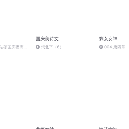
国庆美诗文
剩女女神
成法硕国庆提高班
想北平（6）
004.第四章