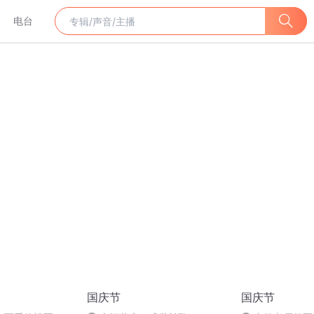
电台
国庆节
国庆节