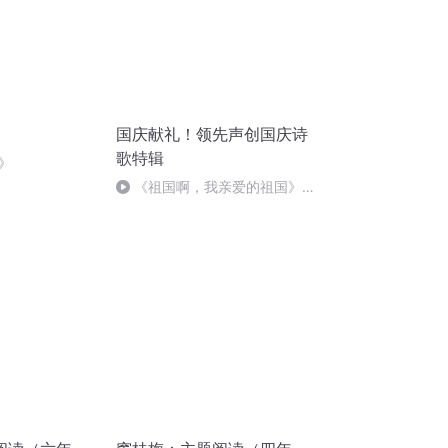
国庆献礼！领先声创国庆诗
歌特辑
》
《祖国啊，我亲爱的祖国》温
婉