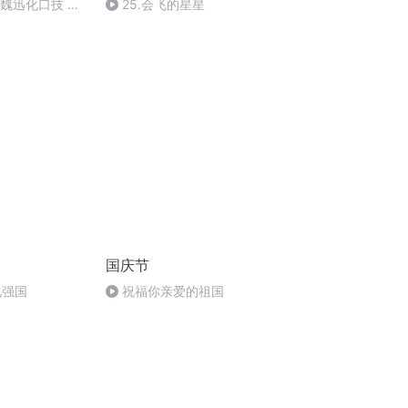
：魏迅化口技 二
25.会飞的星星
唱法和原生态
国庆节
化强国
祝福你亲爱的祖国