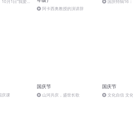
年级）
10月1日“我爱你
国庆特辑16
音乐会
胡 东方红+一般
阿卡西奥教授的演讲辞
国庆节
国庆节
国庆课
山河共庆，盛世长歌
文化自信 文