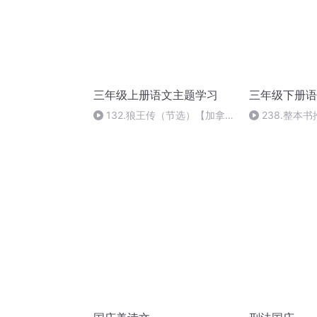
三年级上册语文主题学习
三年级下册语
132.狼王传（节选）【加拿大
238.整本
西顿】
述科学家故事1