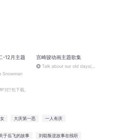
题二-12月主题
宫崎骏动画主題歌集
Talk about our old days(时
には昔の话を) - 宫崎骏
tle Snowman
P3打包下载。
女
大庆第一恶
一人有庆
奇
无影无题
神级国画大师
关于岳飞的故事
刘聪叛逆故事在线听