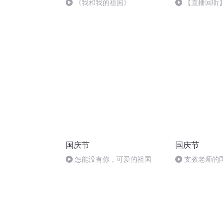
《我和我的祖国》
【直播回听】
中国”主题读书
国庆节
国庆节
怎能没有你，可爱的祖国
支教老师的