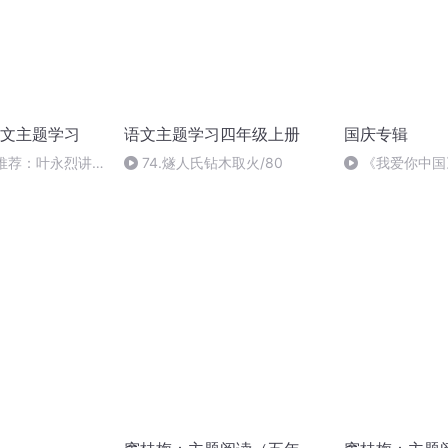
文主题学习
语文主题学习四年级上册
国庆专辑
书推荐：叶永烈讲
74.燧人氏钻木取火/80
《我爱你中国
00个【叶永烈】