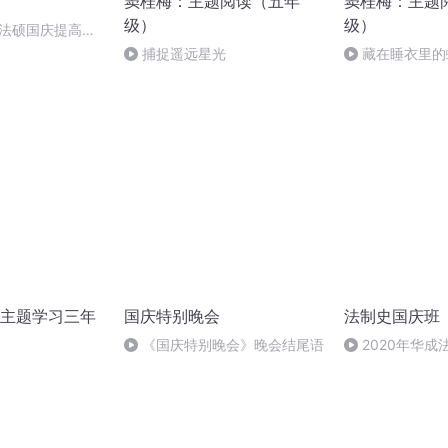
窦桂梅：主题阅读（五年
窦桂梅：主题
级）
级）
成法硕国庆提高班
捕捉遥远星光
藏在睡衣里的
主题学习三年
国庆特别晚会
法制史国庆班
《国庆特别晚会》晚会结尾语
2020年华
法制史马志冰 (12