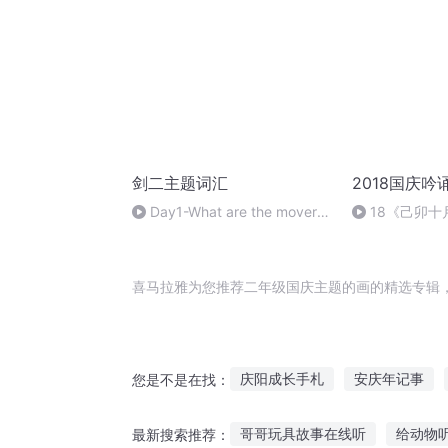
剑二主题词汇
2018国庆吟
Day1-What are the movers
18《己卯
doing today？
日罹狴犴有感而
文天祥 自由吟
喜马拉雅为您推荐二年级国庆主题的画的精选专辑
庆阳成长手札
安庆年记事
您是不是在找：
异界之无题
无题好了
重
哥哥玩具故事在线听
给动物
最新搜索推荐：