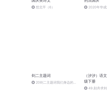
国庆美诗文
刑法国庆
想北平（6）
2020年华
刑法陈 (26)
剑二主题词
（汐汐）语文
级下册
20剑二主题词我们身边的世
界
49.刻舟求剑