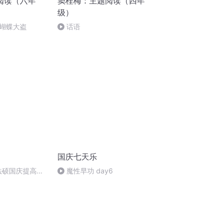
阅读（六年
窦桂梅：主题阅读（四年
级）
蝴蝶大盗
话语
国庆七天乐
成法硕国庆提高班
魔性早功 day6
)