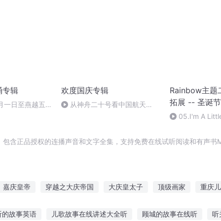
诵专辑
欢度国庆专辑
Rainbow主
拓展 -- 圣诞节
十月一日至燕越五
从神舟二十号看中国航天
赋》组律18首
的“隐形实力”
05.I'm A Lit
诵
，包含正品授权的连播声音和文字全集，支持免费在线试听阅读和有声书M
嘉庆皇帝
穿越之大庆帝国
大庆皇太子
顶级画家
重庆儿
生西门庆
青春无题
超级漫画系统
庆余年之长歌行
庆云传
听的故事英语
儿歌故事在线讲述大全听
顾城的故事在线听
听