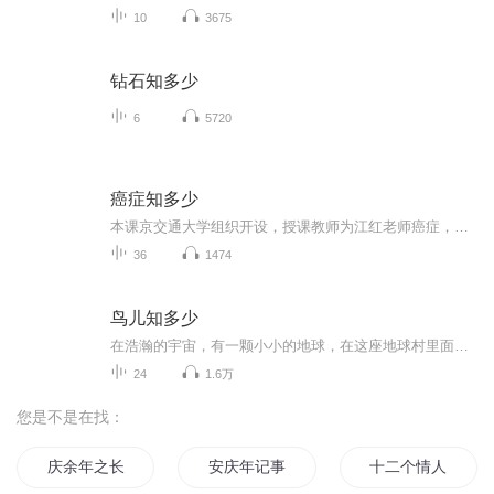
10
3675
钻石知多少
6
5720
癌症知多少
本课京交通大学组织开设，授课教师为江红老师癌症，为什么我们听说身边患癌症的人越来越多，每个人都想远离它，那么我们就应该更科学的认识它，本课程从肿瘤生物学角度和临床医学角度，系统介绍癌症的方方面面。
36
1474
鸟儿知多少
在浩瀚的宇宙，有一颗小小的地球，在这座地球村里面，除了人类自己以外，还有很多很多神奇的生物。本专辑，就由米兔主播甜甜圈来为小朋友们介绍神奇的鸟儿。鸟儿到底有多少种类呢？他们又分别有什么不同呢？鸟儿的叫声是不是都很婉转动听呢？你想知道它们的不同之处吗？快和甜甜圈一起去探索发现吧。如果你想要收听更多精彩内容，就请微信搜索“米兔智能故事机”，来找我玩吧。我在机器岛等你来玩哦。【版权归jiqid.com所有，未经许可盗版必究】
24
1.6万
您是不是在找：
庆余年之长歌行
安庆年记事
十二个情人节