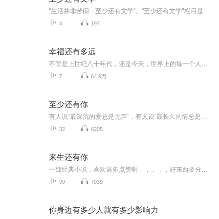
“生活并非苦闷，至少还有文学”。“至少还有文学"栏目是一档文学主题的电台节目，主播海扬和俊瑶通过分享文学作品、探讨文学话题和剖析文学创作者背后故事等形式，挑选优秀的文学作品，以朗读和介绍的方式分享给听众。这些作品涵盖了各种文学体裁，如小说...
4
197
幸福还有多远
不管是上世纪八十年代，还是今天，世界上的每一个人都在用心丈量，幸福还有多远。
7
64.9万
至少还有你
有人说“最深沉的爱总是无声”，有人说“最长久的情总是陪伴”，也许这就是换个形式的“大爱无声”和“长情告白”，我愿用声音陪你度过漫长岁月、所以我的新专辑就以“至少还有你”命名、不负所想、等我～
32
6205
来生还有你
一部经典小说，喜欢请多点赞啊，，，，，好东西要分享给小伙伴啊，所有专辑完全免费，本小说情节跌宕起伏，内容紧扣发展脉搏。。绝对震撼你的耳膜，，，，还等什么，赶快来吧，一部经典小说，喜欢请多点赞啊，，，，，好东西要分享给小伙伴啊，所有专辑完全免费，本小说情节跌宕起伏，内容紧扣发展脉搏。。绝对震撼你的耳膜，，，，还等什么，赶快来吧，记住点赞分享啊，分享点赞。。。。记住点赞分享啊，分享点赞。。。。
99
7039
你身边有多少人就有多少影响力