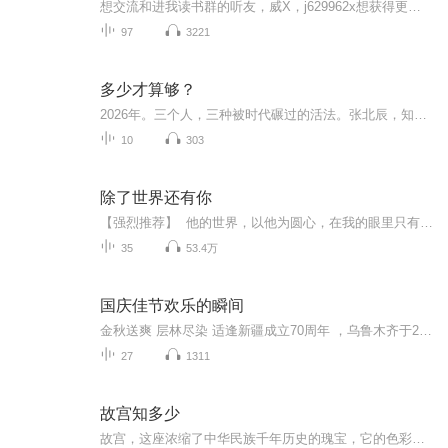
想交流和进我读书群的听友，威X，j629962x想获得更多的智慧，拥有富人思维，成功思维吗？快来和我们一起交流和探讨吧！！智慧是分辨差异的能力智慧是解决问题的能力智慧是运用知识的能力智慧是正确选择的能力智慧是克服恐惧的关键智慧是制造财富的工场我们...
97
3221
多少才算够？
2026年。三个人，三种被时代碾过的活法。张北辰，知识付费明星，一场直播卖出三百万，评论区滚动着“辰哥牛逼”。他瘫在电竞椅里，一个字也看不进去。窗外科技园的LED屏永不熄灭，那些光照不进他的身体。李梦然，28岁，刷爆信用卡买了18999元的AI创作课，...
10
303
除了世界还有你
【强烈推荐】 他的世界，以他为圆心，在我的眼里只有整个世界和独一无二的你。【内容简介】 我们活在这个世界的每一分每一秒里，身边都会有无数的过客，他们匆匆而过，或浓重或轻渺，可无论怎样，他们终将离开。因为注定要离开，所以这些人在我的眼里...
35
53.4万
国庆佳节欢乐的瞬间
金秋送爽 层林尽染 适逢新疆成立70周年 ，乌鲁木齐于2025年9月23日迎来党中央和习大大带领的慰问团。新疆各族群众欢欣鼓舞，热烈欢迎。
27
1311
故宫知多少
故宫，这座浓缩了中华民族千年历史的瑰宝，它的色彩如同一个个密码，静静诉说着鲜为人知的故事。红墙、黄瓦、雕梁画栋，每一处都散发着古朴的韵味。红色，庄严吉祥，赋予了故宫独特的魅力。黄色，明亮如光，使得故宫更显皇家气派，而各种色彩的搭配与交融...