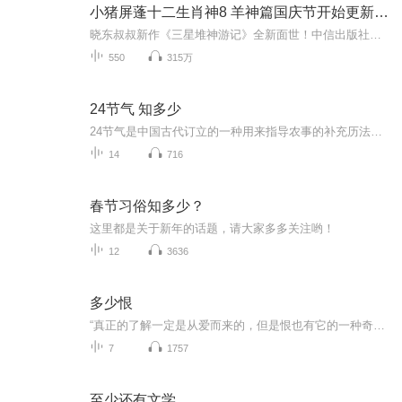
小猪屏蓬十二生肖神8 羊神篇国庆节开始更新啦！
晓东叔叔新作《三星堆神游记》全新面世！中信出版社出版！京东当当淘宝均有售！点蓝色字收听——《小猪屏蓬爆笑日记2024》《小猪屏蓬爆笑日记2》《小猪屏蓬爆笑日记1》让你笑得喘不上气！《我进故宫当富翁——小猪屏蓬故宫财商笔记》教你成为大富翁！《小...
550
315万
24节气 知多少
24节气是中国古代订立的一种用来指导农事的补充历法，是中华民族劳动人民长期经验的积累成果和智慧的结晶。知节方可通理，识节方可通律。它和我们的生活息息相关。指导着我们的衣食住行。每个节气都有着相关的绝美的古诗词，帮你更好地学习中国博大精深的...
14
716
春节习俗知多少？
这里都是关于新年的话题，请大家多多关注哟！
12
3636
多少恨
“真正的了解一定是从爱而来的，但是恨也有它的一种奇异的彻底的了解。”张爱玲根据其电影剧本《不了情》改编的通俗小说，光听名字就觉得缠绵悱恻，一个是为父所累的“简爱”，一个是为妻所困的“罗切斯特”，一段只能是恨意绵绵相忘江湖的情感，我想你也会和我一样，曾觉得遗憾，又觉得释然。
7
1757
至少还有文学