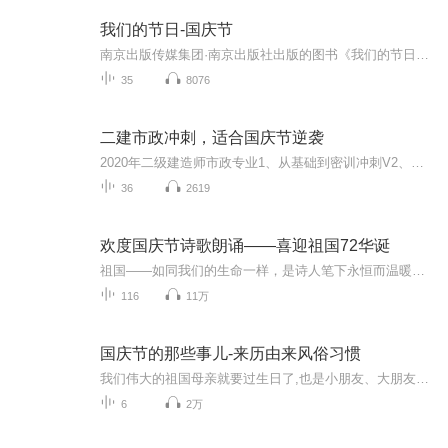
我们的节日-国庆节
南京出版传媒集团·南京出版社出版的图书《我们的节日》通过对中国节日文化和节日意义进行深度的挖掘，面向青少年群体构建独具特色的栏目内容，以此丰富春节、元宵节、清明节、端午节、七夕节、中秋节、重阳节等传统节日；六一节、教师节、国庆节等新兴节日的文化内涵和表现形式。促进青少年形成新的节日习俗，提升节日仪式感、认同感。音频作品由金陵朗读者联盟志愿者朗诵，南京音像出版社、金陵图书馆联合制作。
35
8076
二建市政冲刺，适合国庆节逆袭
2020年二级建造师市政专业1、从基础到密训冲刺V2、从精华课程到超压密押V3、0基础同步更新v4、持续更新到2020年考试V5、只要你跟着学让你一次稳拿证V6、渠道超压压题，超压三页纸等独家绝密压题!
36
2619
欢度国庆节诗歌朗诵——喜迎祖国72华诞
祖国——如同我们的生命一样，是诗人笔下永恒而温暖的主题。在祖国72周年华诞来临之际，特创建这个诗歌朗诵专辑，诵读经典爱国篇章，和大家一起歌颂祖国，向国庆的献礼！祝愿伟大的祖国繁荣富强，祝愿大家国庆节快乐，度过平安快乐的黄金周假期！
116
11万
国庆节的那些事儿-来历由来风俗习惯
我们伟大的祖国母亲就要过生日了,也是小朋友、大朋友们最喜欢的“国庆小长假”或说“黄金周”还有说”国庆7天乐”的，说法真是不一而足。那么“国庆节”是怎么来的？自古以来国庆节怎么庆贺？新中国国庆节的来历，以及新中国国庆节的庆贺方式又有哪些呢？ ...
6
2万