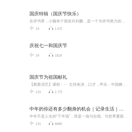
国庆特辑（国庆节快乐）
在评书界，小魏有个朋友叫刘鹏，是一个为评书努力的小伙子。在2021年国庆期间，他想弄个特辑，便烦劳我给他录个爱国题材的评书小段儿。这种事情，不是特殊情况，小魏一般不会拒绝，也就给其录了一个《鲁迅踢鬼》，等他传完，我再传到我的专辑里。另外，小...
14
1.6万
庆祝七一和国庆节
24
1818
国庆节为祖国献礼
【蔡蔡演艺】课程﹣-﹣主持表演，口才，声乐，中国舞，民族舞。独特的小舞台，专业的录音棚，每一位同学都能成为优秀的小明星。独特的教学模式，轻松上课，快乐学习！知名主持人，舞蹈家，高级教师任职授课！江南总校：河沟街42号三楼 18545856430江北分校...
215
1.7万
中年的你还有多少翻身的机会｜记录生活｜心灵对话
中年不是人生的“下半场”，而是一场与自我、与世界重新和解的旅程。在这张专辑里，我不贩卖焦虑，不堆砌鸡汤，只愿以真实的视角剖开生活的褶皱。来自一名70后和你温暖的对话。愿你在别人的故事里，看见自己的人生；在岁月的沉淀中，拥抱更辽阔的天地。【...
131
8688