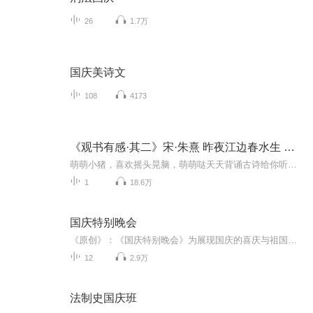
26
1.7万
国庆美诗文
108
4173
《观书有感·其二》宋·朱熹 昨夜江边春水生 古诗朗诵
萌萌小猪，喜欢摇头晃脑，萌萌哒天天背诵古诗给你听。点击专辑主播“萌萌小猪背古诗”，搜索专辑“小学生必背古诗词”来听我背的所有古诗吧！！！《观书有感·其二》宋 · 朱熹昨夜江边春水生，蒙冲巨舰一毛轻。向来枉费推移力，此日中流自在行。【译文】...
1
18.6万
国庆特别晚会
《原创》：《国庆特别晚会》为展现国庆的喜庆与祖国的深情我将以具体的场景切入从清晨升旗的庄严到街头巷尾的欢庆到历史与当下的交融，用优美的笔触传递对祖国的热爱与自豪！用诗歌和情感美文形式，歌颂祖国的繁荣富强，祝人民幸福安康！
12
2.9万
法制史国庆班