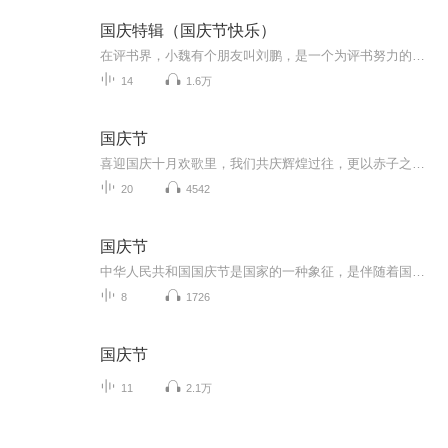
国庆特辑（国庆节快乐）
在评书界，小魏有个朋友叫刘鹏，是一个为评书努力的小伙子。在2021年国庆期间，他想弄个特辑，便烦劳我给他录个爱国题材的评书小段儿。这种事情，不是特殊情况，小魏一般不会拒绝，也就给其录了一个《鲁迅踢鬼》，等他传完，我再传到我的专辑里。另外，小...
14
1.6万
国庆节
喜迎国庆十月欢歌里，我们共庆辉煌过往，更以赤子之心，向未来书写滚烫的誓言——这盛世，值得我们以热爱相拥。
20
4542
国庆节
中华人民共和国国庆节是国家的一种象征，是伴随着国家的出现而出现的。让我们用诗歌朗诵歌颂祖国的繁荣富强，国泰民安。
8
1726
国庆节
11
2.1万