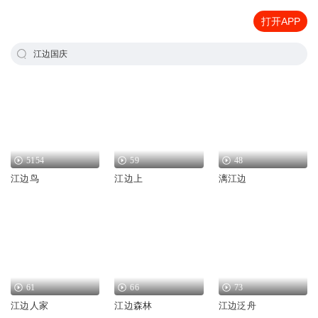
打开APP
江边国庆
5154
59
48
江边鸟
江边上
漓江边
61
66
73
江边人家
江边森林
江边泛舟