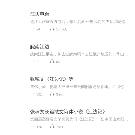
江边电台
边江工作室官方电台，每月更新~~愿我们的声音温暖你；愿我们的作品给你力量；愿你在深夜有所依偎；愿我们的心情能够共享。
24
175.2万
皖南江边
皖南江边朋友，你去过皖南吗？去过池州地区的九华山和徽州地区的黄山吗？当然，这两座山很有名气，很多人知道也到此一游过，可不一定在这两个地区小街小镇潜心感受过皖南如诗如画的景色。尤其是许多地方依山傍水，生活的小情调特别情意浓浓。有山里人的宽...
2
63
张稼文《江边记》等
笛尔小爱，把别人书里一些云南旧事念给你听。并用你外公、外婆、妈妈、舅舅、孃孃们再亲切不过的方音。♥选自《江边记》（张稼文 著，云南人民出版社2013年版）等作品。
301
3.9万
张稼文长篇散文诗体小说《江边记》
第四届高黎贡文学奖颁奖词《江边记》一如中国山水画鼻祖展子虔的《游春图》，纯熟、老到、干净、凝练、闲淡，却醇味绵长，为我们保存了一份来自乡村生活、诗意流淌而又弥足珍费的私人记忆。这部看似松散的长篇，朴素低调地展示了生活世界被遮蔽着的语言之...
126
7811