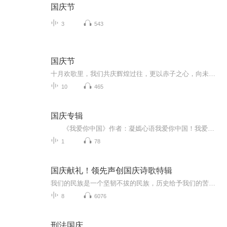
国庆节
3
543
国庆节
十月欢歌里，我们共庆辉煌过往，更以赤子之心，向未来书写滚烫的誓言——这盛世，值得我们以热爱相拥。
10
465
国庆专辑
《我爱你中国》作者：凝嫣心语我爱你中国！我爱你春天蓬勃的秧苗；我爱你秋日金黄的硕果。我爱你中国！我爱你青松气质，我爱你红梅品格！我爱你家乡的甜蔗好像乳汁滋润着我的心窝。我爱你中国，我要把最美的歌儿献给你，我的母亲我的祖国。我爱你中国，我爱...
1
78
国庆献礼！领先声创国庆诗歌特辑
我们的民族是一个坚韧不拔的民族，历史给予我们的苦难都变成了闪着金光的勋章！我们的国家是一个龙腾虎跃的国家，那条巨龙正以不可阻挡之势崛起于神奇的东方！------------------------------------------------值此祖国70周年华诞之际，领先声创以诗歌向祖国献礼！用我们的声音、用我们的热血、用我们的灵魂诵读经典爱国篇章，歌颂我们的祖国！永远繁荣富强！
8
6076
刑法国庆