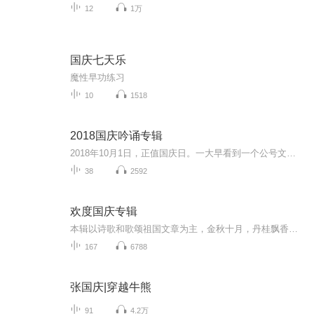
12
1万
国庆七天乐
魔性早功练习
10
1518
2018国庆吟诵专辑
2018年10月1日，正值国庆日。一大早看到一个公号文章，正是文天祥的《己卯十月一日至燕越五日罹狴犴有感而赋》。当然，彼十一非当今的十一。不过数字的巧合还是让人感触，今天拿来读一读，体味一番历史英杰的民族情怀，恰也当时。 根据诗题来看，这组诗是写于十月一日至十月五日之间，是文天祥被俘之后所作，这些诗作不仅有凛凛正气，更也能看的到他百端交集的复杂情感。另一首于右任先生的《望大陆》，微信公号有称《望乡》，一句“山之上国之殇”荡气回肠，一并兴起拿来读了一读。仓促间多有瑕疵...
38
2592
欢度国庆专辑
本辑以诗歌和歌颂祖国文章为主，金秋十月，丹桂飘香，在这个充满丰收喜悦的季节里，我们满怀激动和自豪，迎来了中华人民共和国76周年华诞。这不仅是一个庄重的纪念日，更是全体中华儿女共同欢庆的盛大的节日，承载着深厚的民族情感和历史意义.
167
6788
张国庆|穿越牛熊
91
4.2万