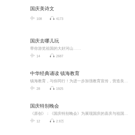
国庆美诗文
108
4173
国庆去哪儿玩
带你游览祖国的大好河山……
14
2687
中华经典诵读 镇海教育
镇海教育，与你同行！为进一步加强教育宣传，营造良好区域教育氛围、推进素质教育和教育教学改革的积极作用，并为我区师生、家长和关心教育事业发展的各界人士创设施展才华、表达心声的机会。
28
1925
国庆特别晚会
《原创》：《国庆特别晚会》为展现国庆的喜庆与祖国的深情我将以具体的场景切入从清晨升旗的庄严到街头巷尾的欢庆到历史与当下的交融，用优美的笔触传递对祖国的热爱与自豪！用诗歌和情感美文形式，歌颂祖国的繁荣富强，祝人民幸福安康！
12
2.9万