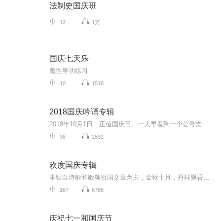
法制史国庆班
12
1万
国庆七天乐
魔性早功练习
10
1518
2018国庆吟诵专辑
2018年10月1日，正值国庆日。一大早看到一个公号文章，正是文天祥的《己卯十月一日至燕越五日罹狴犴有感而赋》。当然，彼十一非当今的十一。不过数字的巧合还是让人感触，今天拿来读一读，体味一番历史英杰的民族情怀，恰也当时。 根据诗题来看，这组诗是写于十月一日至十月五日之间，是文天祥被俘之后所作，这些诗作不仅有凛凛正气，更也能看的到他百端交集的复杂情感。另一首于右任先生的《望大陆》，微信公号有称《望乡》，一句“山之上国之殇”荡气回肠，一并兴起拿来读了一读。仓促间多有瑕疵...
38
2592
欢度国庆专辑
本辑以诗歌和歌颂祖国文章为主，金秋十月，丹桂飘香，在这个充满丰收喜悦的季节里，我们满怀激动和自豪，迎来了中华人民共和国76周年华诞。这不仅是一个庄重的纪念日，更是全体中华儿女共同欢庆的盛大的节日，承载着深厚的民族情感和历史意义.
167
6788
庆祝七一和国庆节