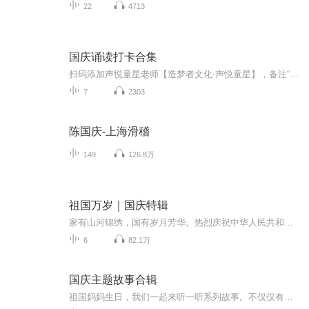
22
4713
国庆诵读打卡合集
扫码添加声悦童星老师【造梦者文化-声悦童星】，备注“诵读打卡”报名，已添加好友的，直接发送“诵读打卡”报名，报名成功后进入社群。
7
2303
陈国庆-上海滑稽
149
126.8万
祖国万岁｜国庆特辑
家有山河锦绣，国有岁月芳华。热烈庆祝中华人民共和国成立73周年！
6
82.1万
国庆主题故事合辑
祖国妈妈生日，我们一起来听一听系列故事。不仅仅有《我的祖国》，还有红军故事，也有关于战争的故事，让大家体会到和平年代的不易。