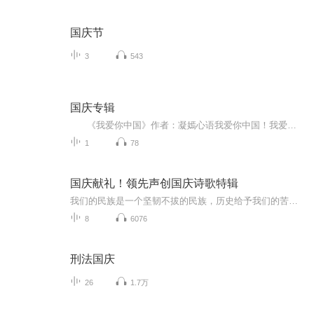
国庆节
3
543
国庆专辑
《我爱你中国》作者：凝嫣心语我爱你中国！我爱你春天蓬勃的秧苗；我爱你秋日金黄的硕果。我爱你中国！我爱你青松气质，我爱你红梅品格！我爱你家乡的甜蔗好像乳汁滋润着我的心窝。我爱你中国，我要把最美的歌儿献给你，我的母亲我的祖国。我爱你中国，我爱...
1
78
国庆献礼！领先声创国庆诗歌特辑
我们的民族是一个坚韧不拔的民族，历史给予我们的苦难都变成了闪着金光的勋章！我们的国家是一个龙腾虎跃的国家，那条巨龙正以不可阻挡之势崛起于神奇的东方！------------------------------------------------值此祖国70周年华诞之际，领先声创以诗歌向祖国献礼！用我们的声音、用我们的热血、用我们的灵魂诵读经典爱国篇章，歌颂我们的祖国！永远繁荣富强！
8
6076
刑法国庆
26
1.7万