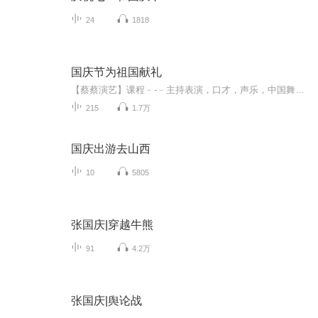
24
1818
国庆节为祖国献礼
【蔡蔡演艺】课程﹣-﹣主持表演，口才，声乐，中国舞，民族舞。独特的小舞台，专业的录音棚，每一位同学都能成为优秀的小明星。独特的教学模式，轻松上课，快乐学习！知名主持人，舞蹈家，高级教师任职授课！江南总校：河沟街42号三楼 18545856430江北分校...
215
1.7万
国庆出游去山西
10
5805
张国庆|穿越牛熊
91
4.2万
张国庆|舆论战