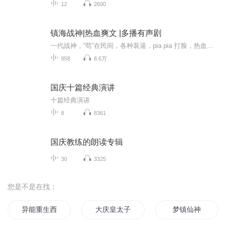
12
2600
镇海战神|热血爽文 |多播有声剧
一代战神，“苟”在民间，各种装逼，pia pia 打脸，热血爽文，情节跌宕起伏，激情热血！
958
8.6万
国庆十篇经典演讲
十篇经典演讲
8
8361
国庆教练的朗读专辑
30
3325
您是不是在找：
异能重生西门庆
大庆皇太子
梦镇仙神