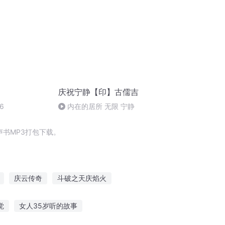
庆祝宁静【印】古儒吉
6
内在的居所 无限 宁静
书MP3打包下载。
庆云传奇
斗破之天庆焰火
西门庆
普天同庆
穿越之大庆帝国
觉
女人35岁听的故事