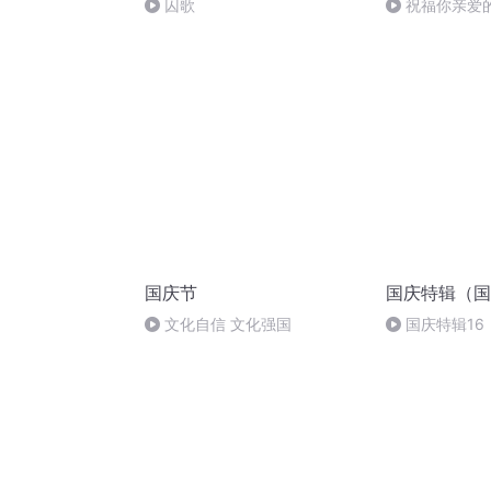
囚歌
祝福你亲爱
国庆节
国庆特辑（国
文化自信 文化强国
国庆特辑16
胡 东方红+一