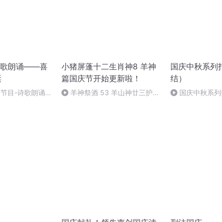
歌朗诵——喜
小猪屏蓬十二生肖神8 羊神
国庆中秋系列
诞
篇国庆节开始更新啦！
结）
别节目-诗歌朗诵-
羊神祭酒 53 羊山神廿三护祭
国庆中秋系列
坛 敬天地白泽做祭酒（4）
桥