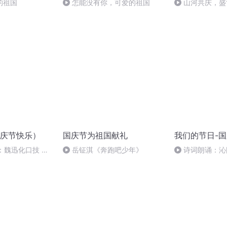
的祖国
怎能没有你，可爱的祖国
山河共庆，盛
庆节快乐）
国庆节为祖国献礼
我们的节日-
：魏迅化口技 二
岳钲淇《奔跑吧少年》
诗词朗诵：沁
般唱法和原生态
读者：张继军