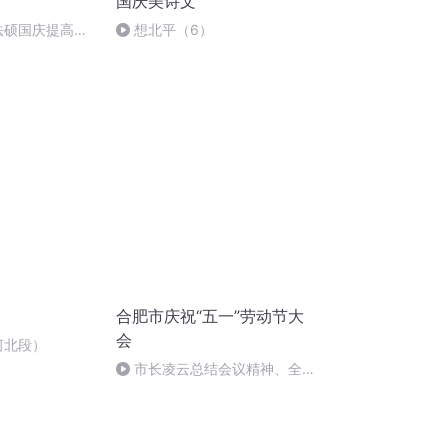
国庆美诗文
成法硕国庆提高班
想北平（6）
合肥市庆祝“五一”劳动节大
会
河北段）
市长凌云总结会议精神、全体
起立奏国际歌