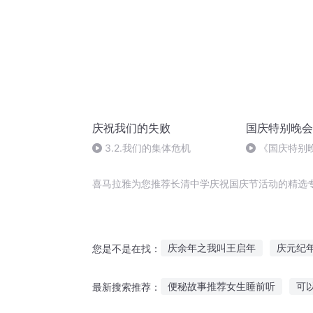
庆祝我们的失败
国庆特别晚会
3.2.我们的集体危机
《国庆特别
喜马拉雅为您推荐长清中学庆祝国庆节活动的精选
庆余年之我叫王启年
庆元纪
您是不是在找：
异能重生西门庆
重生西门庆
便秘故事推荐女生睡前听
可
最新搜索推荐：
庆阳成长手札
嘉庆皇帝