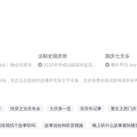
法制史国庆班
国庆七天乐
晚会》晚会结尾语
2020年华成法硕国庆提高班
魔性早功 day
法制史马志冰 (12)
专辑，包含正品授权的连播声音和文字全集，支持免费在线试听阅读和有声
年
快穿之吉庆有余
大庆第一恶
安庆年记事
重生之西门庆
重庆儿女
庆之的野望
大庆皇太子
水浒西门庆
大官人
以给我找个故事听吗
故事说给狗听原视频
晚上听什么故事最快睡
庆余年之长歌行