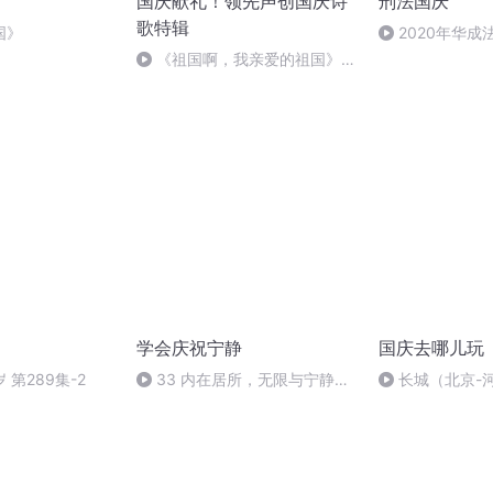
国庆献礼！领先声创国庆诗
刑法国庆
歌特辑
国》
2020年华
刑法陈 (26)
《祖国啊，我亲爱的祖国》温
婉
学会庆祝宁静
国庆去哪儿玩
第289集-2
33 内在居所，无限与宁静
长城（北京-
（完）