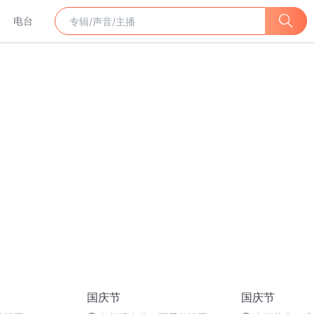
电台
国庆节
国庆节