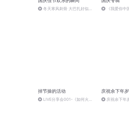
国庆佳节欢乐的瞬间
国庆专辑
冬天寒风刺骨 大巴扎好似温
《我爱你中
暖的春天
掉节操的活动
庆祝余下年岁
LIVE分享会001-《如何火眼
庆祝余下年岁 
金睛识别外语学习广告中的猫
腻》