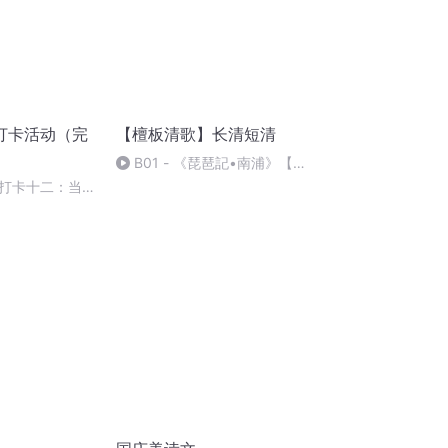
打卡活动（完
【檀板清歌】长清短清
B01 - 《琵琶記•南浦》【尾
犯序】四支曲
打卡十二：当阳