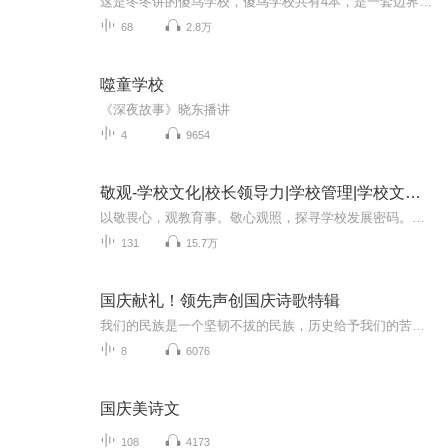
这是冬冬讲的傻鸟学校，傻鸟学校共有4本，是一套边界感小漫画。
68
2.8万
噬童学校
《深夜故事》晓东播讲
4
9654
敬观-学校文化|校长领导力|学校管理|学校文化设计
以敬畏心，观教育事。敬心观照，探寻学校发展密码。这里是敬观！敬观是专注于学校文化、校长领导力、学校管理、学校文化设计、教育观察、教师成长的音视频节目，特别适合校长、学校中层、教育行政人员收听收看。...
131
15.7万
国庆献礼！领先声创国庆诗歌特辑
我们的民族是一个坚韧不拔的民族，历史给予我们的苦难都变成了闪着金光的勋章！我们的国家是一个龙腾虎跃的国家，那条巨龙正以不可阻挡之势崛起于神奇的东方！------------------------------------------------值此祖国70周年华诞之际，领先声创以诗歌向祖国献礼！用我们的声音、用我们的热血、用我们的灵魂诵读经典爱国篇章，歌颂我们的祖国！永远繁荣富强！
8
6076
国庆美诗文
108
4173