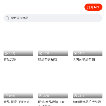
打开APP
学校国庆赠品
4.1万
1651
3956
赠品营销
赠品营销秘籍
尖叫的赠品营销
1936
3061
2334
赠品-拼音拼读全表
配销/赠品营销16套
如何用赠品扩大引流