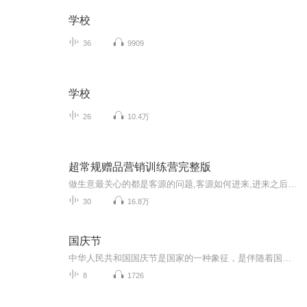
学校
36
9909
学校
26
10.4万
超常规赠品营销训练营完整版
做生意最关心的都是客源的问题,客源如何进来,进来之后如何成交,成交之后如何让他回头，客户回头了如何让他给你转介绍，这些是做生意人每天都在思考的问题，也是做生意人迫切想解决的问题。威信:ccg1511在我们超常规里面，赠品其实就是最简单的解决办法。因为对于消费者来说赠品是最直观刺激的营销道具，赠品比简单的打折或者口头塑造价值来的更直接。赠品是有一个实实在在的产品摆在那里，它能够直观的利益刺激到消费者，成为一个催促客户行动的催化剂。如果你学过我们超常规以前写的一本书《赠品营销的不...
30
16.8万
国庆节
中华人民共和国国庆节是国家的一种象征，是伴随着国家的出现而出现的。让我们用诗歌朗诵歌颂祖国的繁荣富强，国泰民安。
8
1726