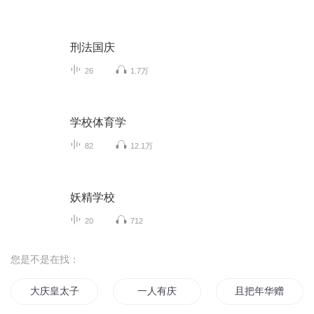
刑法国庆
26
1.7万
学校体育学
82
12.1万
妖精学校
20
712
您是不是在找：
大庆皇太子
一人有庆
且把年华赠天下