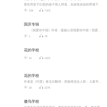
善良而富于幻想的孩子雨人阿喜，在妖怪叔叔的带领下，转学到神秘的呼啦山。山上有两座学校，一个是长年活动在黑暗洞窟中的“不快乐学校”，另一个是在雪山下面，阳光朗照的“快乐学校”。阿喜到底选择了哪一所学校呢？他都经历了些什么？世界不快乐大战一...
108
7.8万
国庆专辑
《我爱你中国》作者：凝嫣心语我爱你中国！我爱你春天蓬勃的秧苗；我爱你秋日金黄的硕果。我爱你中国！我爱你青松气质，我爱你红梅品格！我爱你家乡的甜蔗好像乳汁滋润着我的心窝。我爱你中国，我要把最美的歌儿献给你，我的母亲我的祖国。我爱你中国，我爱...
1
78
花的学校
41
1423
花的学校
作者是［印度］泰戈尔翻译：郑振铎适合人群：儿童书籍信息：花的学校适合谁听：7-10岁小朋友自主阅读。文章难度于课文相当，里面的语言文字让小朋友通俗易懂，生动形象，方便学生自主理解和阅读。
20
2276
傻鸟学校