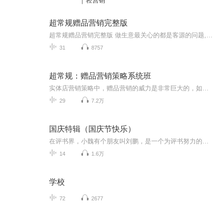
｜轻营销
超常规赠品营销完整版
超常规赠品营销完整版 做生意最关心的都是客源的问题,客源如何进来,进来之后如何成交,成交之后如何让他回头，客户回头了如何让他给你转介绍，这些是做生意人每天都在思考的问题，也是做生意人迫切想解决的问题。 在我们超常规里面，赠品其实就是最简单的解决办法。因为对于消费者来说赠品是最直观刺激的营销道具，赠品比简单的打折或者口头塑造价值来的更直接。赠品是有一个实实在在的产品摆在那里，它能够直观的利益刺激到消费者，成为一个催促客户行动的催化剂。 如果你学过我们超常规以前写的一本书《赠品营销的不传之秘》，可能会更强烈的感觉。因为当初超常规营销开始在互联网上讲课的时候，就是凭借这本电子书帮助很多人取得了成绩，同时也带动了非常多的超常规粉丝。 本书中讲的赠品营销是在以前《赠品营销不传之秘》的基础上，又升级了几个版本，赠品能够快速的起到对消费者行动催化剂的作用，赠品也是我们做生意的或者搞策划的伙伴操作起来最简单的道具。本书的内容是把目前我们超常规已经落地实践并已经产生很好结果的赠品营销方案分享给大家。注意：这是分享给大家一些赠品营销的方案，不是给大家讲一些空洞的理念。 更多资料扫描下方获取
31
8757
超常规：赠品营销策略系统班
实体店营销策略中，赠品营销的威力是非常巨大的，如何能够快速的战略布局整个生意，让实体店走出红海市场获得市场霸主地位？如何让客户对你的信任度极速增加而快速下决策购买你的产品？如何让你的销量倍增？如何让你的生意迅速打开当地市场，让同行中也愿意和你合作？那么，这个专辑内容将能给你非常好的指导思想！真个是我们超常规李才文老师亲自授课，他最擅长的就是实体店生意策划和布局，被实体店老板称为营销实战专家！希望能通过本专辑的内容，让你对实体店经营策划也好，还是微营销策划也...
29
7.2万
国庆特辑（国庆节快乐）
在评书界，小魏有个朋友叫刘鹏，是一个为评书努力的小伙子。在2021年国庆期间，他想弄个特辑，便烦劳我给他录个爱国题材的评书小段儿。这种事情，不是特殊情况，小魏一般不会拒绝，也就给其录了一个《鲁迅踢鬼》，等他传完，我再传到我的专辑里。另外，小...
14
1.6万
学校
72
2677