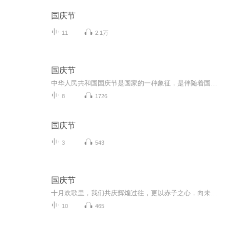
国庆节
11
2.1万
国庆节
中华人民共和国国庆节是国家的一种象征，是伴随着国家的出现而出现的。让我们用诗歌朗诵歌颂祖国的繁荣富强，国泰民安。
8
1726
国庆节
3
543
国庆节
十月欢歌里，我们共庆辉煌过往，更以赤子之心，向未来书写滚烫的誓言——这盛世，值得我们以热爱相拥。
10
465