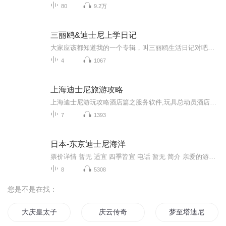
80
9.2万
三丽鸥&迪士尼上学日记
大家应该都知道我的一个专辑，叫三丽鸥生活日记对吧？没错，这个新的专辑名叫三丽鸥上学记。这里呢，就是叫三丽成员和迪士尼成员的上学生活，而他们的周末生活日常都是在三丽鸥生活日记里播出的呀，希望各位可以喜欢我的专辑哟，么么哒
4
1067
上海迪士尼旅游攻略
上海迪士尼游玩攻略酒店篇之服务软件,玩具总动员酒店属于迪士尼度假区内的两家酒店之一，得天独厚的条件是可以享受优先进入乐园，门票折扣，部分热门项目速通权益。上述权益如果看看各大平台，就可以知道入住酒店游玩还是性价比很高的选择。当然，我们出游...
7
1393
日本-东京迪士尼海洋
票价详情 暂无 适宜 四季皆宜 电话 暂无 简介 亲爱的游客朋友，您好！欢迎来到东京迪士尼海洋！东京迪士尼海洋是世上首个以关于大海的故事及传说为题材的迪士尼主题乐园。东京迪士尼海洋由充分发挥了想像力的七大主题海港所构成，并以古今各国有关海的传说...
8
5308
您是不是在找：
大庆皇太子
庆云传奇
梦至塔迪尼