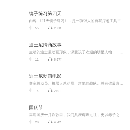
镜子练习第四天
内容:《21天镜子练习》，是一项强大的自我疗愈工具主播介绍:德元老师lp超盘手高级心理咨询师中级静心冥想师私信888,领取价值520《》电子书适合人群:从小孩儿到老人都适合去听，（8岁~70岁）都可以听此节音频主播寄语：希望通过我的系列节目帮助更多人疗愈...
55
2538
迪士尼情商故事
生动的迪士尼动画形象，深受孩子欢迎的明星人物，一起助力孩子养成好性格！
11
8.6万
迪士尼动画电影
赛车总动员、机器人总动员、超能陆战队…总有你最喜欢的那一部
14
2191
国庆节
喜迎国庆十月欢歌里，我们共庆辉煌过往，更以赤子之心，向未来书写滚烫的誓言——这盛世，值得我们以热爱相拥。
20
4542