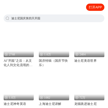
打开APP
迪士尼国庆第四天开园
2768
1.6万
2484
AI"开园"之后：从文
国庆特辑（国庆节快
迪士尼美语世界
化人到文化流氓的堕
乐）
落之路
1.8万
1002
72万
迪士尼神奇英语
上海迪士尼讲解
龙猫跳进迪士尼