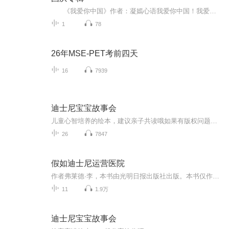
《我爱你中国》作者：凝嫣心语我爱你中国！我爱你春天蓬勃的秧苗；我爱你秋日金黄的硕果。我爱你中国！我爱你青松气质，我爱你红梅品格！我爱你家乡的甜蔗好像乳汁滋润着我的心窝。我爱你中国，我要把最美的歌儿献给你，我的母亲我的祖国。我爱你中国，我爱...
1
78
26年MSE-PET考前四天
16
7939
迪士尼宝宝故事会
儿童心智培养的绘本，建议亲子共读哦如果有版权问题，请私聊
26
7847
假如迪士尼运营医院
作者弗莱德·李，本书由光明日报出版社出版。本书仅作为内部员工收听与学习，不作为任何商业用途，请勿转载或用于任何形式的商业牟利。
11
1.9万
迪士尼宝宝故事会