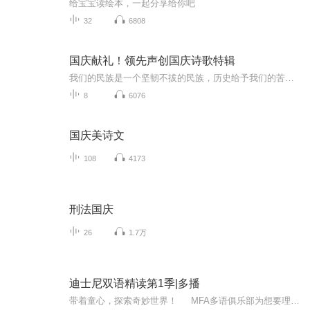
给宝宝读绘本，一起分享给你吧
32
6808
国庆献礼！领先声创国庆诗歌特辑
我们的民族是一个坚韧不拔的民族，历史给予我们的苦难都变成了闪着金光的勋章！我们的国家是一个龙腾虎跃的国家，那条巨龙正以不可阻挡之势崛起于神奇的东方！------------------------------------------------值此祖国70周年华诞之际，领先声创以诗歌向祖国献礼！用我们的声音、用我们的热血、用我们的灵魂诵读经典爱国篇章，歌颂我们的祖国！永远繁荣富强！
8
6076
国庆美诗文
108
4173
刑法国庆
26
1.7万
迪士尼双语精读第1季|多播
带着童心，探索奇妙世界！ MFA多语俱乐部为想要理解英文故事的精彩，同时也想要张口说出流利英文的你，准备了非常精彩的《迪士尼双语故事精读》专辑！为孩子们带来了一个令人兴奋的学习之旅。 在这个精心设计的专辑中，你将与迪...