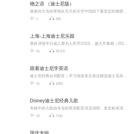
物之语 （迪士尼版）
谢谢你大鸟你带我在无尽的天空中找回了最坚定的翅膀谢谢你妈妈、谢谢你爸爸谢谢你天空、大地、海洋、世界无限的爱...
1
585
上海-上海迪士尼乐园
票价详情平日成人票为人民币370元，盛大开幕期（2016年6月16日至30日）、节假日、周末及暑期为人民币499元，两日联票95折优惠，其它优惠票种信息可见官网 适宜四季皆宜 电话400-180-0000 简介嗨！您好！很高兴又在上海迪士尼乐园跟您见面啦！ 提起迪士尼乐...
51
39.9万
跟着迪士尼学英语
迪士尼经典台词配音｜学习地道英文表达精选迪士尼高分动画经典台词，逐句配音模仿+地道表达精讲，练发音、学连读、记口语，边追动画边开口，轻松说一口流利地道英文！
31
1080
Disney迪士尼经典儿歌
专辑中的儿歌由专业的英语配音演员演唱，发音标准清晰，是不可多得的英文学习启蒙教材。孩子们在学唱儿歌的过程中，能够自然养成良好的英语发音习惯。歌词涵盖了丰富的日常词汇和简单的语句表达，通过欢快的旋律和反复的吟唱，在潜移默化中扩大词汇量，提...
32
7191
国庆专辑