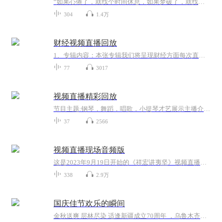
“如果心倦了，就找个时间休息，如果梦破了，就找个机会修补。夜静然、人释然，才能好好放松。”嗨，你好，我是春生。我会在这里分享我的声音和音乐给你。希望我的声音，能够陪伴你的每一个孤独的夜晚~~宝贝，晚安好梦~~坚持每日更新，如果你喜欢，就点击...
304
1.4万
财经视频直播回放
1、专辑内容：本张专辑我们将呈现财经方面每次直播的回放，方便各位听众朋友们收听，复习。2、更新频次：交易日更新。3、专辑价值：我们会设置长期的跟踪标的，并且在每周复盘一次，其次，根据市场情况，每月，每个季度筛选，或者剔除相应跟踪标的，做到循...
77
3017
视频直播精彩回放
节目主题:钢琴，舞蹈，唱歌，小提琴才艺展示主播介绍:热爱生活的音乐主播主播寄语:音乐是人类的第二语言，让我们一起来吧～更新频率:每周一次
37
2566
视频直播现场音频版
这是2023年9月19日开始的《祥宏讲夷坚》视频直播版的现场原声，每个故事与“祥宏讲夷坚”专辑风格不同，欢迎收听。
338
2.9万
国庆佳节欢乐的瞬间
金秋送爽 层林尽染 适逢新疆成立70周年 ，乌鲁木齐于2025年9月23日迎来党中央和习大大带领的慰问团。新疆各族群众欢欣鼓舞，热烈欢迎。