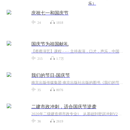
乐）
庆祝七一和国庆节
24
1818
国庆节为祖国献礼
【蔡蔡演艺】课程﹣-﹣主持表演，口才，声乐，中国舞，民族舞。独特的小舞台，专业的录音棚，每一位同学都能成为优秀的小明星。独特的教学模式，轻松上课，快乐学习！知名主持人，舞蹈家，高级教师任职授课！江南总校：河沟街42号三楼 18545856430江北分校...
215
1.7万
我们的节日-国庆节
南京出版传媒集团·南京出版社出版的图书《我们的节日》通过对中国节日文化和节日意义进行深度的挖掘，面向青少年群体构建独具特色的栏目内容，以此丰富春节、元宵节、清明节、端午节、七夕节、中秋节、重阳节等传统节日；六一节、教师节、国庆节等新兴节日的文化内涵和表现形式。促进青少年形成新的节日习俗，提升节日仪式感、认同感。音频作品由金陵朗读者联盟志愿者朗诵，南京音像出版社、金陵图书馆联合制作。
35
8076
二建市政冲刺，适合国庆节逆袭
2020年二级建造师市政专业1、从基础到密训冲刺V2、从精华课程到超压密押V3、0基础同步更新v4、持续更新到2020年考试V5、只要你跟着学让你一次稳拿证V6、渠道超压压题，超压三页纸等独家绝密压题!
36
2619