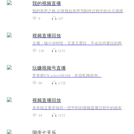
我的视频直播
我的有声之路:记录我在有声书制作过程中的点点滴滴，期望能够对您有借鉴意义!
9
547
视频直播回放
主播：猫小汐特性：又菜又爱玩，不会玩也要玩的憨憨一枚。端游：剑仙情缘三、原神、新倩女幽魂、英雄联盟、CS：GO手游：王者荣耀、和平精英、英雄联盟单机：可直播间留言想让主播试玩什么游戏，端游、手游都可以
139
5125
玩赚视频号直播
罗老师VX:zcbz168168，欢迎私聊咨询。
90
3.5万
视频直播回放
本专辑主要是保存一些平时的视频直播过程中的画本对轨后期，想听歌？随时可以点哦！嘿嘿(◍•ᴗ•◍)
44
1572
国庆七天乐