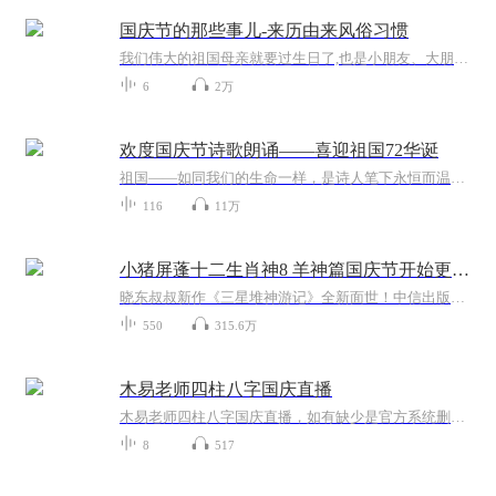
国庆节的那些事儿-来历由来风俗习惯
我们伟大的祖国母亲就要过生日了,也是小朋友、大朋友们最喜欢的“国庆小长假”或说“黄金周”还有说”国庆7天乐”的，说法真是不一而足。那么“国庆节”是怎么来的？自古以来国庆节怎么庆贺？新中国国庆节的来历，以及新中国国庆节的庆贺方式又有哪些呢？ ...
6
2万
欢度国庆节诗歌朗诵——喜迎祖国72华诞
祖国——如同我们的生命一样，是诗人笔下永恒而温暖的主题。在祖国72周年华诞来临之际，特创建这个诗歌朗诵专辑，诵读经典爱国篇章，和大家一起歌颂祖国，向国庆的献礼！祝愿伟大的祖国繁荣富强，祝愿大家国庆节快乐，度过平安快乐的黄金周假期！
116
11万
小猪屏蓬十二生肖神8 羊神篇国庆节开始更新啦！
晓东叔叔新作《三星堆神游记》全新面世！中信出版社出版！京东当当淘宝均有售！点蓝色字收听——《小猪屏蓬爆笑日记2024》《小猪屏蓬爆笑日记2》《小猪屏蓬爆笑日记1》让你笑得喘不上气！《我进故宫当富翁——小猪屏蓬故宫财商笔记》教你成为大富翁！《小...
550
315.6万
木易老师四柱八字国庆直播
木易老师四柱八字国庆直播，如有缺少是官方系统删除，后期发现会补上，记得收藏关注
8
517