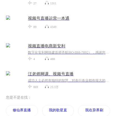
27
1311
视频号直播运营一本通
89
4349
视频直播电商新安利
数字化安利网络建造师齐航I8O-II88-7892），感谢您关注订阅专辑，成功的精髓是助人！世界在变，运作的方式也在变，数字化的优势：1、没有开支，不用东跑西跑2、人脉无限，网上找同频的人3、解决地域限制，开发全国市场4、伙伴不易流失，市场稳健经营，团队倍增快！5、互联网推广，效率更高，住家创业，网上学习！一样的+互联网，不一样的精彩！不一样的结果！你必须要有一个系统，一个与时俱进的系统，没有系统，管道只能停留在概念的层面！正是系统，帮助我们把管道的概念变成实实在在的生意，所...
4
488
汪老师网课、视频号直播
成功人士必然有独特的智慧，对各行各业都有很大的参考价值，本专辑是汪老师网课和视频号直播的精彩内容。
869
23.3万
您是不是在找：
修仙界直播
我的歌星直播系统
我在异界刷视频