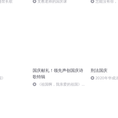
盛世长歌
支教老师的国庆课
怎能没有你，
国庆献礼！领先声创国庆诗
刑法国庆
歌特辑
国》
2020年华
刑法陈 (26)
《祖国啊，我亲爱的祖国》温
婉