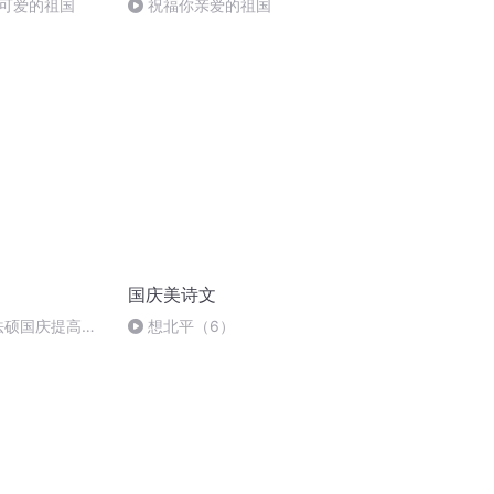
可爱的祖国
祝福你亲爱的祖国
国庆美诗文
成法硕国庆提高班
想北平（6）