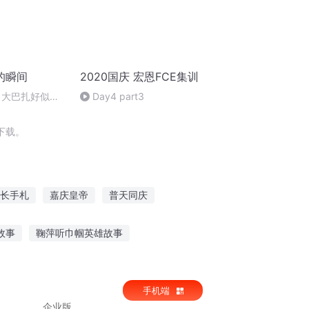
的瞬间
2020国庆 宏恩FCE集训
 大巴扎好似温
Day4 part3
下载。
长手札
嘉庆皇帝
普天同庆
庆元纪年
大庆第一恶
重生之西门庆
故事
鞠萍听巾帼英雄故事
星空主线故事在线听
听故事学成语35字
手机端
什么
企业版