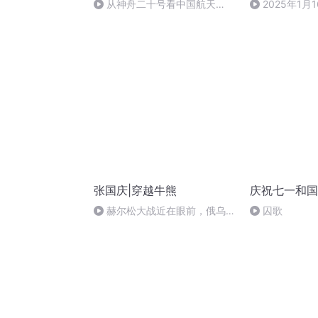
从神舟二十号看中国航天
2025年1月
的“隐形实力”
该突然冲高
张国庆|穿越牛熊
庆祝七一和国
赫尔松大战近在眼前，俄乌冲
囚歌
突的关键之战，将会如何发展？