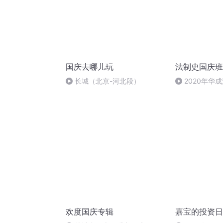
国庆去哪儿玩
法制史国庆班
长城（北京-河北段）
2020年华
法制史马志冰 (1
欢度国庆专辑
嘉宝的投资日