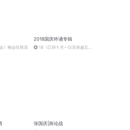
2018国庆吟诵专辑
会》晚会结尾语
18《己卯十月一日至燕越五
日罹狴犴有感而赋》组律18首
文天祥 自由吟诵
西
张国庆|舆论战