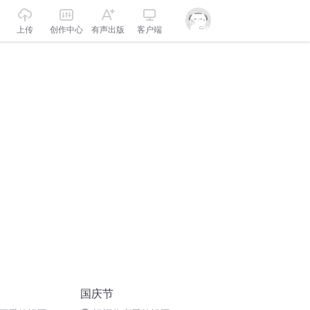
上传
创作中心
有声出版
客户端
国庆节