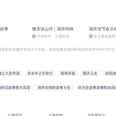
故事
慢语诉山河｜国庆特辑
国庆佳节欢乐
守望和平，大国担当
冬天寒风刺骨
暖的春天
品授权的连播声音和文字全集，支持免费在线试听阅读和有声书MP3打包
越之大庆帝国
庆余年之长歌行
我有郭嘉
重庆儿女
庆阳成
嘉长公主
重生西门庆
安庆年记事
嘉澍声下
大庆皇太子
妈的话故事图片高清
国学在线听故事大全
听历史故事直播凯叔讲
免费侦破故事
听故事早教视频大全
儿童故事听一听狼和小羊
少儿故事会经典故事
听凯叔讲历史故事在线听
听故事时需要保持
主播培训
小雅智能
车联网平台