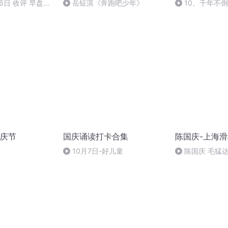
16日 收评 早盘不
岳钲淇《奔跑吧少年》
10、千年不
庆节
国庆诵读打卡合集
陈国庆-上海
10月7日-好儿童
陈国庆 毛猛