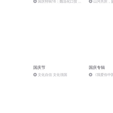
国庆特辑16：魏迅化口技 二
山河共庆，
胡 东方红+一般唱法和原生态
国庆节
国庆专辑
文化自信 文化强国
《我爱你中