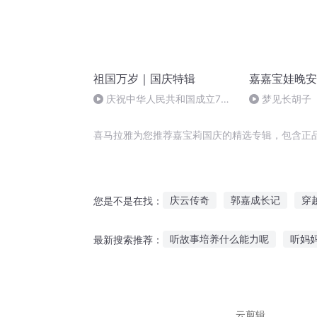
祖国万岁｜国庆特辑
嘉嘉宝娃晚安
庆祝中华人民共和国成立73
梦见长胡子
周年 天安门广场举行升国旗仪式
喜马拉雅为您推荐嘉宝莉国庆的精选专辑，包含正
庆云传奇
郭嘉成长记
穿
您是不是在找：
皇城有嘉人
一人有庆
宁
听故事培养什么能力呢
听妈
最新搜索推荐：
郭嘉奇传
有声绘本如何听故事
听长篇
小猪佩奇故事在线听故事
听
云剪辑