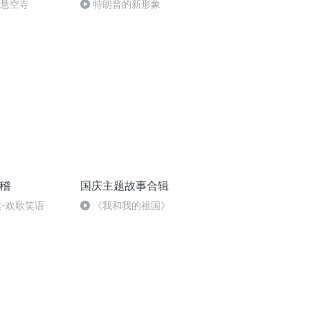
倒悬空寺
特朗普的新形象
滑稽
国庆主题故事合辑
达-欢歌笑语
《我和我的祖国》