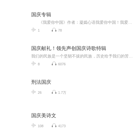
国庆专辑
《我爱你中国》作者：凝嫣心语我爱你中国！我爱你春天蓬勃的秧苗；我爱你秋日金黄的硕果。我爱你中国！我爱你青松气质，我爱你红梅品格！我爱你家乡的甜蔗好像乳汁滋润着我的心窝。我爱你中国，我要把最美的歌儿献给你，我的母亲我的祖国。我爱你中国，我爱...
1
78
国庆献礼！领先声创国庆诗歌特辑
我们的民族是一个坚韧不拔的民族，历史给予我们的苦难都变成了闪着金光的勋章！我们的国家是一个龙腾虎跃的国家，那条巨龙正以不可阻挡之势崛起于神奇的东方！------------------------------------------------值此祖国70周年华诞之际，领先声创以诗歌向祖国献礼！用我们的声音、用我们的热血、用我们的灵魂诵读经典爱国篇章，歌颂我们的祖国！永远繁荣富强！
8
6076
刑法国庆
26
1.7万
国庆美诗文
108
4173