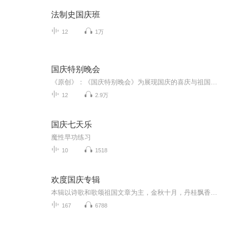
法制史国庆班
12
1万
国庆特别晚会
《原创》：《国庆特别晚会》为展现国庆的喜庆与祖国的深情我将以具体的场景切入从清晨升旗的庄严到街头巷尾的欢庆到历史与当下的交融，用优美的笔触传递对祖国的热爱与自豪！用诗歌和情感美文形式，歌颂祖国的繁荣富强，祝人民幸福安康！
12
2.9万
国庆七天乐
魔性早功练习
10
1518
欢度国庆专辑
本辑以诗歌和歌颂祖国文章为主，金秋十月，丹桂飘香，在这个充满丰收喜悦的季节里，我们满怀激动和自豪，迎来了中华人民共和国76周年华诞。这不仅是一个庄重的纪念日，更是全体中华儿女共同欢庆的盛大的节日，承载着深厚的民族情感和历史意义.
167
6788