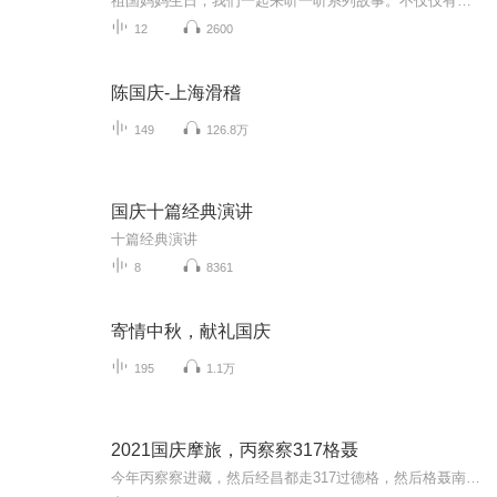
祖国妈妈生日，我们一起来听一听系列故事。不仅仅有《我的祖国》，还有红军故事，也有关于战争的故事，让大家体会到和平年代的不易。
12
2600
陈国庆-上海滑稽
149
126.8万
国庆十篇经典演讲
十篇经典演讲
8
8361
寄情中秋，献礼国庆
195
1.1万
2021国庆摩旅，丙察察317格聂
今年丙察察进藏，然后经昌都走317过德格，然后格聂南线，最后沙溪古镇收尾。