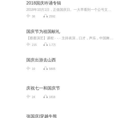
2018国庆吟诵专辑
2018年10月1日，正值国庆日。一大早看到一个公号文章，正是文天祥的《己卯十月一日至燕越五日罹狴犴有感而赋》。当然，彼十一非当今的十一。不过数字的巧合还是让人感触，今天拿来读一读，体味一番历史英杰的民族情怀，恰也当时。 根据诗题来看，这组诗是写于十月一日至十月五日之间，是文天祥被俘之后所作，这些诗作不仅有凛凛正气，更也能看的到他百端交集的复杂情感。另一首于右任先生的《望大陆》，微信公号有称《望乡》，一句“山之上国之殇”荡气回肠，一并兴起拿来读了一读。仓促间多有瑕疵...
38
2592
国庆节为祖国献礼
【蔡蔡演艺】课程﹣-﹣主持表演，口才，声乐，中国舞，民族舞。独特的小舞台，专业的录音棚，每一位同学都能成为优秀的小明星。独特的教学模式，轻松上课，快乐学习！知名主持人，舞蹈家，高级教师任职授课！江南总校：河沟街42号三楼 18545856430江北分校...
215
1.7万
国庆出游去山西
10
5805
庆祝七一和国庆节
24
1818
张国庆|穿越牛熊