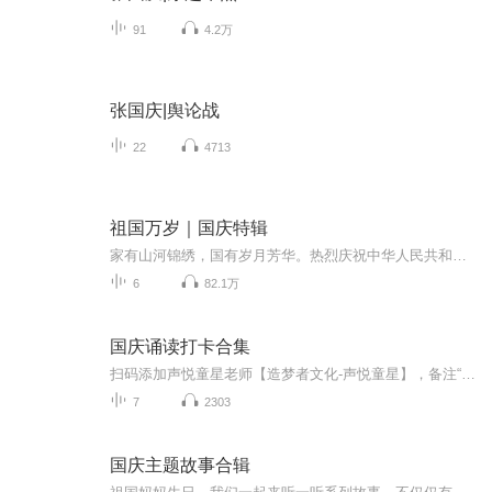
91
4.2万
张国庆|舆论战
22
4713
祖国万岁｜国庆特辑
家有山河锦绣，国有岁月芳华。热烈庆祝中华人民共和国成立73周年！
6
82.1万
国庆诵读打卡合集
扫码添加声悦童星老师【造梦者文化-声悦童星】，备注“诵读打卡”报名，已添加好友的，直接发送“诵读打卡”报名，报名成功后进入社群。
7
2303
国庆主题故事合辑