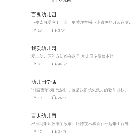
国学幼儿园
百鬼幼儿园
不要太可爱啊！一天一更关注主播不迷路你的订阅点赞收藏评论是我创作的动力
16
3704
我爱幼儿园
爱上幼儿园的方法都在这里 幼儿园专属绘本馆
8
46.6万
幼儿园学话
“能言善演·知行达礼”，这是我们长久致力的教育目标。 我们努力把艺术教育和素质教育成功对接，我们用心把专业 教育和大众教育完美融合。 从1996年——创业之初，我们曾把口才教师拟作为“医生”、 “教练”和“导演”，并以此作为我们自己的工作方向和行业标准： 有那么多母语发音不准、口语表达不清的孩子需要“医生”； 有那么多天资聪慧的孩子如果经过专业“教练”的调教，就会举止 出众、仪态高雅；“孩子们都是天生的演员”，我们就是“导演”， 挖掘他们的天分，为孩子们在人生的舞台上有更多的精彩！ 就是我们现在做的，未来要做的，并且一直要做的事业！ 我们可能更了解孩子！我们可能找到了教育的真谛！我们知道 孩子需要什么，我们了解家长需要什么，我们也清楚能为社会奉献 什么！艺术是美好的，教育是高尚的，在我们这里你会看到孩子们 快乐地改变和提高。 如今，我们已经有了“全景纷呈教学法”、“习惯矫正教学法”、 “一气呵成教学法”；有了“艺素融合教育方略”；有了五大运作 体系；有了这套幼儿园专用系列教材；有了父母教育能力训练系列 教材；有了上至东北下至江南的上百家分校，将来我们还会有…… 为了孩子我们一直在努力！ 欢迎来亲自体验，并真诚相邀 —— 与我们同行！
10
2529
百鬼幼儿园
根据阴阳师改编的故事，跟随茨木和酒吞一起来上百鬼幼儿园吧！（目前已停更）
47
3.4万