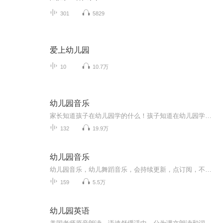
301
5829
爱上幼儿园
10
10.7万
幼儿园音乐
家长知道孩子在幼儿园学的什么！孩子知道在幼儿园学的什么！天赋宝贝先人一步！
132
19.9万
幼儿园音乐
幼儿园音乐，幼儿舞蹈音乐，会持续更新，点订阅，不迷路。音乐中以歌曲为主，也有少部分儿歌。适合0-6岁小朋友编舞，再大一点的孩子就不适合了。也可以用于幼儿园课程中使用。欢迎幼教专业的宝宝们关注！
159
5.5万
幼儿园英语