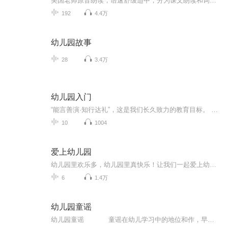
美国老师原音朗读，语速舒缓适中，分为课文朗读和词汇朗读与跟读。 这是我最喜欢的一套英语启蒙教材，按社会学、科学和语言艺术等设计课程单元，non-fiction和fiction合理搭配，既培养了孩子的学习兴趣，又帮助孩子构建知识库，特别适合3-12岁的英语启蒙者。 分PREK 和K两个系列，每个系列四册，共八册。 每一册分三章，每章含四个单元： Chapter 1: Social Studies-Histories and Geography Chapter 2: Science Chapter 3: Language-Mathematics-Visual Arts-Music
192
4.4万
幼儿园故事
28
3.4万
幼儿园入门
“能言善演·知行达礼”，这是我们长久致力的教育目标。 我们努力把艺术教育和素质教育成功对接，我们用心把专业 教育和大众教育完美融合。 从1996年——创业之初，我们曾把口才教师拟作为“医生”、 “教练”和“导演”，并以此作为我们自己的工作方向和行业标准： 有那么多母语发音不准、口语表达不清的孩子需要“医生”； 有那么多天资聪慧的孩子如果经过专业“教练”的调教，就会举止 出众、仪态高雅；“孩子们都是天生的演员”，我们就是“导演”， 挖掘他们的天分，为孩子们在人生的舞台上有更多的精彩！ 就是我们现在做的，未来要做的，并且一直要做的事业！ 我们可能更了解孩子！我们可能找到了教育的真谛！我们知道 孩子需要什么，我们了解家长需要什么，我们也清楚能为社会奉献 什么！艺术是美好的，教育是高尚的，在我们这里你会看到孩子们 快乐地改变和提高。 如今，我们已经有了“全景纷呈教学法”、“习惯矫正教学法”、 “一气呵成教学法”；有了“艺素融合教育方略”；有了五大运作 体系；有了这套幼儿园专用系列教材；有了父母教育能力训练系列 教材；有了上至东北下至江南的上百家分校，将来我们还会有…… 为了孩子我们一直在努力！ 欢迎来亲自体验，并真诚相邀 —— 与我们同行！
10
1004
爱上幼儿园
幼儿园里欢乐多，幼儿园里真快乐！让我们一起爱上幼儿园！
6
1.4万
幼儿园童谣
幼儿园童谣 童谣在幼儿学习中的地位和作，早己被人们认识到，它对于儿童知识面的扩大，能力的培养，情感的熏陶，美感的启迪，都有着潜移默化的作用。本套专辑选用了一些耳熟能详的童谣，节奏清新愉快，好听易唱，让孩子的每一天都充满着...