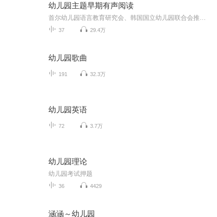
幼儿园主题早期有声阅读
首尔幼儿园语言教育研究会、韩国国立幼儿园联合会推荐图书。在韩国国立幼儿园被当做阅读教材使用。是幼儿园教学中,设计的核心教育内容,是孩子在幼儿园期间可以体验和必须体验的内容. 亲亲宝贝·幼儿园主题绘本创作团队:由来自庆熙大学的西洋画研究生以及梨花女子大学、翰林圣心大学、中央大学、江南大学等韩国著名的幼儿教育专家、教授组成在在韩国国立幼儿园被当做阅读教材使用。亲亲宝贝·幼儿园主题绘本分为3个阶段。涵盖幼儿园小班、中班、大班三个年龄段。通过37个绘本故事，体现了幼儿园、季节、环境和生活、生活工具、动植物、季节、健康和安全等多个主题，在孩子个不同的情景主题中领悟处事的原则、做人的道理，感受四季的变化、自然地神秘与乐趣，知道生活常识,在各个领域得到和谐全面的发展，塑造良好的品格。 1、提高孩子的注意力与观察力 2、培养孩子更广阔的视野 3、 培养语言表达和创作能力 4、 提高孩子对美的感知能力 5、 促进亲子关系的和谐 6、 激发孩子的阅读兴趣
37
29.4万
幼儿园歌曲
191
32.3万
幼儿园英语
72
3.7万
幼儿园理论
幼儿园考试押题
36
4429
涵涵～幼儿园