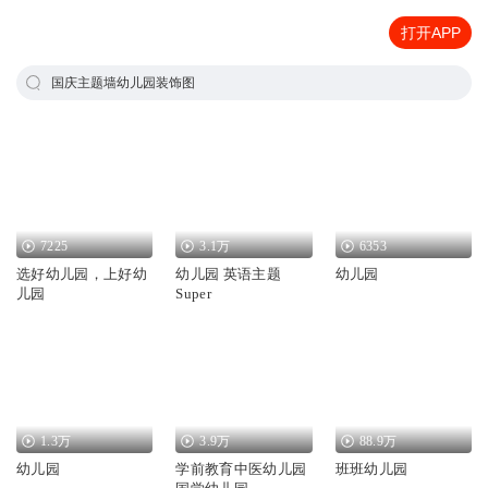
打开APP
国庆主题墙幼儿园装饰图
7225
3.1万
6353
选好幼儿园，上好幼
幼儿园 英语主题
幼儿园
儿园
Super
1.3万
3.9万
88.9万
幼儿园
学前教育中医幼儿园
班班幼儿园