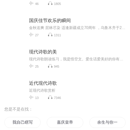
46
1805
国庆佳节欢乐的瞬间
金秋送爽 层林尽染 适逢新疆成立70周年 ，乌鲁木齐于2025年9月23日迎来党中央和习大大带领的慰问团。新疆各族群众欢欣鼓舞，热烈欢迎。
27
1311
现代诗歌的美
现代诗歌朗读练习，我是悟空文。爱生话爱美好的你有时间就读一读，念一念，你将获得不一样的美好。
25
945
近代现代诗歌
近现代诗歌赏析
13
7346
您是不是在找：
我自己瞎写的诗随便看看
嘉庆皇帝
余生与你一起谱写