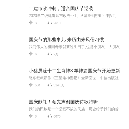
二建市政冲刺，适合国庆节逆袭
2020年二级建造师市政专业1、从基础到密训冲刺V2、从精华课程到超压密押V3、0基础同步更新v4、持续更新到2020年考试V5、只要你跟着学让你一次稳拿证V6、渠道超压压题，超压三页纸等独家绝密压题!
36
2619
国庆节的那些事儿-来历由来风俗习惯
我们伟大的祖国母亲就要过生日了,也是小朋友、大朋友们最喜欢的“国庆小长假”或说“黄金周”还有说”国庆7天乐”的，说法真是不一而足。那么“国庆节”是怎么来的？自古以来国庆节怎么庆贺？新中国国庆节的来历，以及新中国国庆节的庆贺方式又有哪些呢？ ...
6
2万
小猪屏蓬十二生肖神8 羊神篇国庆节开始更新啦！
晓东叔叔新作《三星堆神游记》全新面世！中信出版社出版！京东当当淘宝均有售！点蓝色字收听——《小猪屏蓬爆笑日记2024》《小猪屏蓬爆笑日记2》《小猪屏蓬爆笑日记1》让你笑得喘不上气！《我进故宫当富翁——小猪屏蓬故宫财商笔记》教你成为大富翁！《小...
550
314.8万
国庆献礼！领先声创国庆诗歌特辑
我们的民族是一个坚韧不拔的民族，历史给予我们的苦难都变成了闪着金光的勋章！我们的国家是一个龙腾虎跃的国家，那条巨龙正以不可阻挡之势崛起于神奇的东方！------------------------------------------------值此祖国70周年华诞之际，领先声创以诗歌向祖国献礼！用我们的声音、用我们的热血、用我们的灵魂诵读经典爱国篇章，歌颂我们的祖国！永远繁荣富强！
8
6076