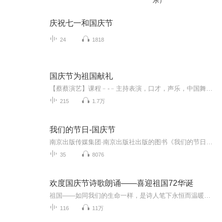
乐）
庆祝七一和国庆节
24
1818
国庆节为祖国献礼
【蔡蔡演艺】课程﹣-﹣主持表演，口才，声乐，中国舞，民族舞。独特的小舞台，专业的录音棚，每一位同学都能成为优秀的小明星。独特的教学模式，轻松上课，快乐学习！知名主持人，舞蹈家，高级教师任职授课！江南总校：河沟街42号三楼 18545856430江北分校...
215
1.7万
我们的节日-国庆节
南京出版传媒集团·南京出版社出版的图书《我们的节日》通过对中国节日文化和节日意义进行深度的挖掘，面向青少年群体构建独具特色的栏目内容，以此丰富春节、元宵节、清明节、端午节、七夕节、中秋节、重阳节等传统节日；六一节、教师节、国庆节等新兴节日的文化内涵和表现形式。促进青少年形成新的节日习俗，提升节日仪式感、认同感。音频作品由金陵朗读者联盟志愿者朗诵，南京音像出版社、金陵图书馆联合制作。
35
8076
欢度国庆节诗歌朗诵——喜迎祖国72华诞
祖国——如同我们的生命一样，是诗人笔下永恒而温暖的主题。在祖国72周年华诞来临之际，特创建这个诗歌朗诵专辑，诵读经典爱国篇章，和大家一起歌颂祖国，向国庆的献礼！祝愿伟大的祖国繁荣富强，祝愿大家国庆节快乐，度过平安快乐的黄金周假期！
116
11万