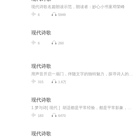
现代诗歌名篇朗读示范，朗读者：妙心小书童邓荣峰
6
5949
现代诗歌
6
260
现代诗歌
用声音开启一扇门，伴随文字的独特魅力，探寻诗人的精神堡垒。世界纵然复杂，惟愿我们能保持清醒，并依然热爱这个世界。
315
1.6万
现代诗歌
1.梦与诗[ 现代 ] 胡适都是平常经验，都是平常影象，偶然涌到梦中来，变幻出多少新奇花样！都是平常情感，都是平常言语，偶然碰着个诗人，变幻出多少新奇诗句！醉过才知酒浓，爱过才知情重；——你不能做我的诗，正如我不能做你的梦
183
6470
现代诗歌