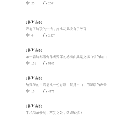
23
2864
现代诗歌
没有了诗歌的生活，好比花儿没有了芳香
64
2.2万
现代诗歌
每一篇诗都蕴含作者深厚的感情由其是充满白信的诗由于是充满自信的诗
131
5902
现代诗歌
给浮躁的生活需找一份慰藉，我是空白，用温暖的声音为你读诗。
16
4271
现代诗歌
手机简单录制，不妥之处，敬请谅解！