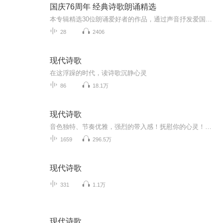
国庆76周年 经典诗歌朗诵精选
本专辑精选30位朗诵爱好者的作品，通过声音抒发爱国之情
28
2406
现代诗歌
在这浮躁的时代，读诗歌沉静心灵
86
18.1万
现代诗歌
音色独特、节奏优雅，强烈的带入感！抚慰你的心灵！体现对现代诗歌朗诵独特见解和贡献！区别于朗诵腔、突兀表演和喊叫！国栋声音
1659
296.5万
现代诗歌
331
1.1万
现代诗歌