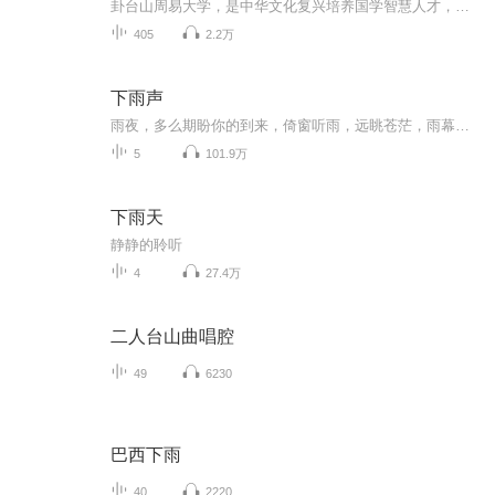
卦台山周易大学，是中华文化复兴培养国学智慧人才，目前正在筹备阶段，包括演易，研易，用易，传易几个机构，欢迎有志复兴中国传统文化的朋友加入到队伍中来。目前开设的课程囊括：古典文学传播，诸子百家研究，易经易学应用。
405
2.2万
下雨声
雨夜，多么期盼你的到来，倚窗听雨，远眺苍茫，雨幕尽展...唯落雨声，尽收耳底，不亦乐乎。
5
101.9万
下雨天
静静的聆听
4
27.4万
二人台山曲唱腔
49
6230
巴西下雨
40
2220