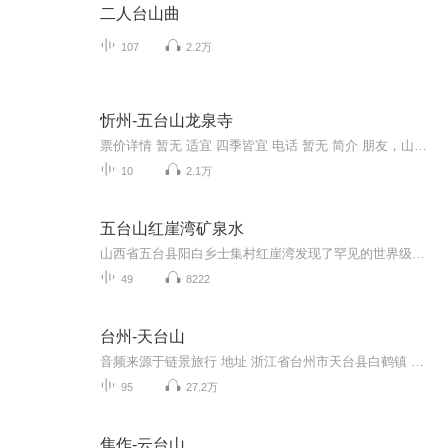
二人台山曲
107
2.2万
忻州-五台山龙泉寺
票价详情 暂无 适宜 四季皆宜 电话 暂无 简介 朋友，山西绝对是个魅力十足的地方，这里自然景观和人文景观完美的结合，佛教之间的碰撞，就连“仙境”都不足以描绘她，只能用“圣境”来形容。而位于山西的五台山，是中国唯一一个被选为世界佛教的五大圣地之...
10
2.1万
五台山红崖湾矿泉水
山西省五台县阳白乡士集村红崖湾发现了罕见的世界级优质矿泉水源。一时间这一喜讯传遍三晋大地，《山西日报》《太原日报》《太原晚报》《山西商报》《发展导报》等多家媒体先后对此事展开陆续报道，中国矿泉水网、山西新闻网、百度、新浪、易迅等网络媒体也相继转载、积极传声、助力发展，使得红崖湾矿泉水迅速走入人们视线，也让许多人禁不住想要亲眼瞧瞧士集村的风貌，亲口品品红崖湾的好水。的确，提起士集村很多人并不熟悉，它位于五台、代县、原平三县交界处，是一个人口九百余人的乡领行政村，乍看之下与许多北...
49
8222
台州-天台山
音频来源于链景旅行 地址 浙江省台州市天台县白鹤镇 票价描述 60 开放时间 全天 乘车信息 杭州出发：走杭甬高速，在上虞沽诸转上三高速，于天台出口下高速。杭州至天台行车时间约2小时，途经绍兴、上虞、嵊州、新昌。天台下高速后，根据指示路牌进入城区或...
95
27.2万
焦作-云台山