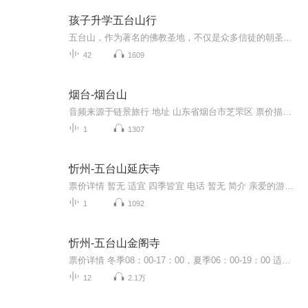
孩子升学五台山行
五台山，作为著名的佛教圣地，不仅是众多信徒的朝圣之地，也成为了部分家长寻求精神寄托和为孩子升学祈福的去处。家长们带着孩子前往五台山拜佛，希望借助信仰的力量，为孩子的学业进步和升学考试祈求好运和加持。五台山拜佛活动是家长对孩子升学的一种精...
42
1609
烟台-烟台山
音频来源于链景旅行 地址 山东省烟台市芝罘区 票价描述 50元/人 开放时间 7:30-17:00 乘车信息 公交路线：市内乘坐43路、45路、46路公交车均直接抵达，乘坐3路、6路、8路、17路、18路、50路在“朝阳街”站下车步行约6分钟即可抵达。自驾车指南：从G15沈海...
1
1307
忻州-五台山延庆寺
票价详情 暂无 适宜 四季皆宜 电话 暂无 简介 亲爱的游客朋友您好，咱们面前就是五台山延庆寺了。说到延庆寺，国内著名的同名寺庙并不少，其中比较有名的有香港的延庆寺，宁波的延庆寺，还有就是您面前的这座山西五台山延庆寺了。我是链景旅行的在线导游，接下来带您领略一下这座寺庙的人文风光。 五台山延庆四占地1040 平方米，是木质结构的建筑，它的建筑风格非常典型。您知道吗？这座寺庙的始建年代不详，但是我们仍然可以推断出它的建筑朝代，您猜猜是根据什么？其实前边已经给了您提示，那就是根据建筑风格。这座延庆寺在建筑形制上，耍头、补间、斜拱、驼峰的手法和山西省内著名的佛光寺文殊殿非常相似，并且延庆寺建筑两椽的大托脚木和象下昂形状的耍头又和塑县崇福寺弥陀殿、观音殿手法相似。所以，根据这些信息，我们推断出五台山延庆寺是金代所建的。 听了我的介绍，相信您一定非常好奇，想去一探究竟，看看金代建筑还有哪些特色。那么，接下来就请跟随链景旅行小秘书一起尽情的参观游览吧。 音频来源于链景旅行
1
1092
忻州-五台山金阁寺
票价详情 冬季08：00-17：00，夏季06：00-19：00 适宜 四季皆宜 电话 暂无 简介 游客朋友，五台山是“中国佛教四大名山”之一。而金阁寺则是全中国佛教的重点寺院，是由不空三藏创建的中国最早的密教中心，相信在这里，您一定能感受到浓厚的宗教氛围。金阁...
12
2.1万