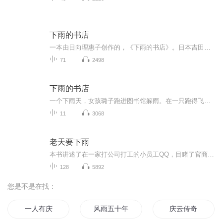
下雨的书店
一本由日向理惠子创作的，《下雨的书店》。日本吉田尚令绘，的儿童文学。很棒的呢
71
2498
下雨的书店
一个下雨天，女孩璐子跑进图书馆躲雨。在一只跑得飞快的蜗牛的指引下，她间进了一家地上长满青草、里面下着雨的旧书店。下雨的书店？别说见过了，我们甚至从没听说过。璐子以为自己在做梦，但是当店主渡渡鸟古本先生、精灵助手舞舞子小姐向她求助时，她才意识到，这一切都是真实发生的。在这家会下雨的书店里，书是用被人们遗忘的故事和雨水做成的，不同的雨水浇灌出不同的故事。不过，最近那些故事种子无法再编成书，渡渡鸟古本先生需要璐子进入种子森林了解事情的原委，解除书店的危机。于是璐了开始了一趟不可思议的旅行。
11
3068
老天要下雨
本书讲述了在一家打公司打工的小员工QQ，目睹了官商勾结的黑暗。因为被自己老板出卖迫害，而跟重案队刑警合作，一起找出证据，还世人一个公道的大文。天网恢恢疏而不漏，看男主如何成就辉煌。。。
128
5892
您是不是在找：
一人有庆
风雨五十年
庆云传奇