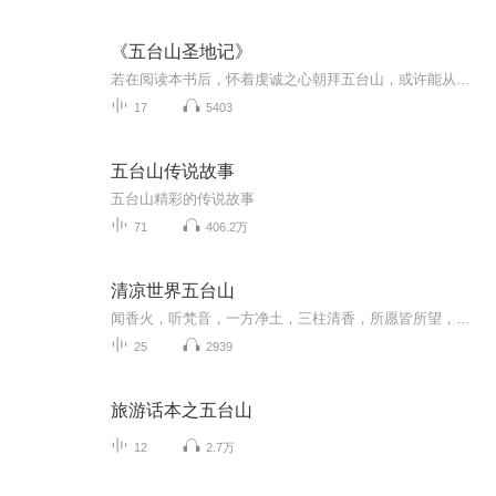
《五台山圣地记》
若在阅读本书后，怀着虔诚之心朝拜五台山，或许能从另一个视角重新认识这座圣山。 堪布 索达吉 2025年5月20日
17
5403
五台山传说故事
五台山精彩的传说故事
71
406.2万
清凉世界五台山
闻香火，听梵音，一方净土，三柱清香，所愿皆所望，所行化坦途!文殊菩萨曾发下宏愿:“你只要来五台山我保证会见你，我以何种相貌见你，你却不知道所遇的一叶、一花、一石、一曾，每个生灵都可能是文殊菩萨幻化而来，只为与我们相遇，想来，这是一场多么美...
25
2939
旅游话本之五台山
12
2.7万