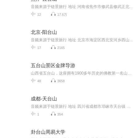
音频来源于链景旅行 地址 河南省焦作市修武县修武正北30公里方庄(靠近233省道) 票价描述 旺季（3月1日-11月30日）：210元（150元门票 60元景区内交通），淡季（12月1日-次年2月）：120元（60元门票 60元景区内交通）。门票有效期2天，各大景点凭票只能游览...
12
17.6万
北京-阳台山
音频来源于链景旅行 地址 北京市海淀区西北安河乡西山 票价描述 暂无 开放时间 8:00~17:00 乘车信息 暂无
17
2165
五台山景区金牌导游
山西省五台山，这座拥有1900多年历史的佛教第一名山，是中华文明的璀璨瑰宝。作为文殊菩萨的道场，它坐拥东亚最庞大的佛教古建筑群，68座寺庙见证了佛教中国化的智慧传承。历代帝王屡次朝拜，高僧于此修行弘法，将"天人合一"的哲学思想融入台顶与庙宇的共...
48
3658
成都-天台山
音频来源于链景旅行 地址 四川省成都市邛崃市天台镇 票价描述 暂无 开放时间 9:00-18:00 乘车信息 暂无
1
354
卦台山周易大学