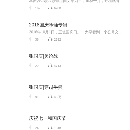
本辑以诗歌和歌颂祖国文章为主，金秋十月，丹桂飘香，在这个充满丰收喜悦的季节里，我们满怀激动和自豪，迎来了中华人民共和国76周年华诞。这不仅是一个庄重的纪念日，更是全体中华儿女共同欢庆的盛大的节日，承载着深厚的民族情感和历史意义.
167
6788
2018国庆吟诵专辑
2018年10月1日，正值国庆日。一大早看到一个公号文章，正是文天祥的《己卯十月一日至燕越五日罹狴犴有感而赋》。当然，彼十一非当今的十一。不过数字的巧合还是让人感触，今天拿来读一读，体味一番历史英杰的民族情怀，恰也当时。 根据诗题来看，这组诗是写于十月一日至十月五日之间，是文天祥被俘之后所作，这些诗作不仅有凛凛正气，更也能看的到他百端交集的复杂情感。另一首于右任先生的《望大陆》，微信公号有称《望乡》，一句“山之上国之殇”荡气回肠，一并兴起拿来读了一读。仓促间多有瑕疵...
38
2592
张国庆|舆论战
22
4713
张国庆|穿越牛熊
91
4.2万
庆祝七一和国庆节
24
1818