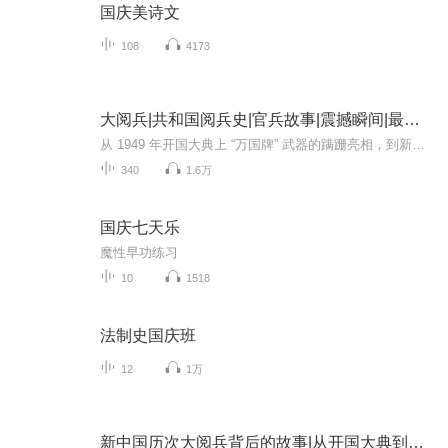
国庆美诗文
108
4173
大阅兵|共和国阅兵史|官兵故事|震撼瞬间|最新装备
从 1949 年开国大典上 “万国牌” 武器的蹒跚亮相，到新时代朱日和沙场阅兵的铁甲洪流，新中国历次阅兵不仅是国家实力的硬核展示，更是一部镌刻着热血与信仰的奋斗史诗。这里有鲜为人知的决策细节：1949 年毛泽东主席亲自审定受阅方案，深夜修改游行标语；...
340
1.6万
国庆七天乐
魔性早功练习
10
1518
法制史国庆班
12
1万
新中国历次大阅兵背后的故事|从开国大典到九三阅兵