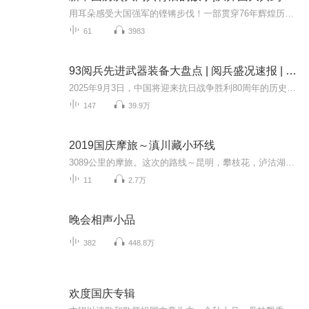
用耳朵感受大国强军的铿锵步伐！一部贯穿76年辉煌历程的声像史诗，一次震撼心灵的强国强军记忆回眸！本专辑将带您穿越时空，回顾从1949年开国大典到2025年抗战胜利80周年历次盛大阅兵。见证人民军队从“万国牌”装备到全部国产化、从骡马化到信息化智能化...
61
3983
93阅兵先进武器装备大盘点 | 阅兵盛况速报 | 纪念抗日战争胜利80周年大阅兵
2025年9月3日，中国将迎来抗日战争胜利80周年的历史性时刻。这一天，首都北京将成为世界瞩目的焦点——一场承载历史荣光与新时代强军使命的盛大阅兵式即将拉开帷幕。这场阅兵不仅是中华民族浴血奋战精神的世纪回响，更是中国和平崛起道路上的恢宏宣言。本...
147
39.9万
2019国庆摩旅～滇川藏小环线
3089公里的摩旅。这次的路线～昆明，攀枝花，泸沽湖，香格里拉，乡城，理塘，芒康，德钦，丙中洛，大理，昆明。
11
2.7万
晚会相声小品
382
448.8万
欢度国庆专辑