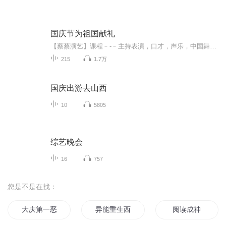
国庆节为祖国献礼
【蔡蔡演艺】课程﹣-﹣主持表演，口才，声乐，中国舞，民族舞。独特的小舞台，专业的录音棚，每一位同学都能成为优秀的小明星。独特的教学模式，轻松上课，快乐学习！知名主持人，舞蹈家，高级教师任职授课！江南总校：河沟街42号三楼 18545856430江北分校...
215
1.7万
国庆出游去山西
10
5805
综艺晚会
16
757
您是不是在找：
大庆第一恶
异能重生西门庆
阅读成神