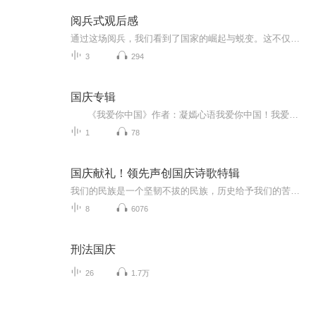
阅兵式观后感
通过这场阅兵，我们看到了国家的崛起与蜕变。这不仅是军事力量的进步，更是整个民族精神的升华。它让我们明白，只有不断奋进，才能在历史的长河中屹立不倒。身为新时代的一员，我们肩负着传承与发展的使命，要将阅兵带来的震撼转化为前行的动力，在各自的...
3
294
国庆专辑
《我爱你中国》作者：凝嫣心语我爱你中国！我爱你春天蓬勃的秧苗；我爱你秋日金黄的硕果。我爱你中国！我爱你青松气质，我爱你红梅品格！我爱你家乡的甜蔗好像乳汁滋润着我的心窝。我爱你中国，我要把最美的歌儿献给你，我的母亲我的祖国。我爱你中国，我爱...
1
78
国庆献礼！领先声创国庆诗歌特辑
我们的民族是一个坚韧不拔的民族，历史给予我们的苦难都变成了闪着金光的勋章！我们的国家是一个龙腾虎跃的国家，那条巨龙正以不可阻挡之势崛起于神奇的东方！------------------------------------------------值此祖国70周年华诞之际，领先声创以诗歌向祖国献礼！用我们的声音、用我们的热血、用我们的灵魂诵读经典爱国篇章，歌颂我们的祖国！永远繁荣富强！
8
6076
刑法国庆
26
1.7万