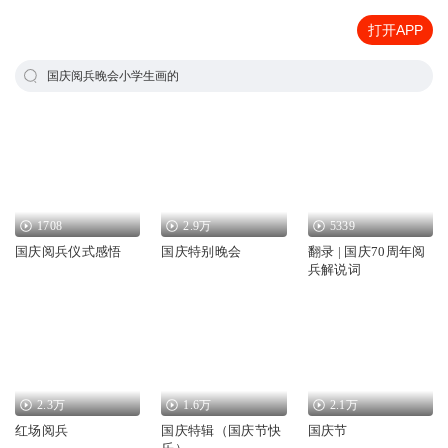
打开APP
国庆阅兵晚会小学生画的
1708
2.9万
5339
国庆阅兵仪式感悟
国庆特别晚会
翻录 | 国庆70周年阅
兵解说词
2.3万
1.6万
2.1万
红场阅兵
国庆特辑（国庆节快
国庆节