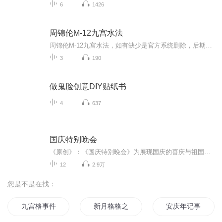
6
1426
周锦伦M-12九宫水法
周锦伦M-12九宫水法，如有缺少是官方系统删除，后期发现会补上，记得收藏关注
3
190
做鬼脸创意DIY贴纸书
4
637
国庆特别晚会
《原创》：《国庆特别晚会》为展现国庆的喜庆与祖国的深情我将以具体的场景切入从清晨升旗的庄严到街头巷尾的欢庆到历史与当下的交融，用优美的笔触传递对祖国的热爱与自豪！用诗歌和情感美文形式，歌颂祖国的繁荣富强，祝人民幸福安康！
12
2.9万
您是不是在找：
九宫格事件
新月格格之小三不易做
安庆年记事