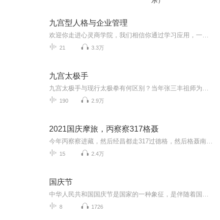
乐）
九宫型人格与企业管理
欢迎你走进心灵商学院，我们相信你通过学习应用，一定能够实现你的梦想与价值。纯一老师，欢迎学习交流：18293284509（微信同步） 九型人格管理学是一门讲求实践效益的学科，它发源于四千五百年前的古巴比伦王国，乃应用心理学的一种，今时今日已被全球大部分先进国家和商业机构如通用汽车、AT&T、HP(惠普)计算机、可口可乐、Nokia、美国中央情报局等广泛应用。 如果能将这门新兴的学科广泛推广到制造业、服务业、金融业等多个领域，就能促进团队表现、提升销售...
21
3.3万
九宫太极手
九宫太极手与现行太极拳有何区别？当年张三丰祖师为何打破一直独脉单传的太极门传承，用显密两种方式进行传道呢？显传的是什么？密传的又是什么呢？2024年春晚的舞蹈《八卦掌》很精彩，历史上的八卦掌与九宫太极手又有何关系呢？本书都有谈及......《九宫...
190
2.9万
2021国庆摩旅，丙察察317格聂
今年丙察察进藏，然后经昌都走317过德格，然后格聂南线，最后沙溪古镇收尾。
15
2.4万
国庆节
中华人民共和国国庆节是国家的一种象征，是伴随着国家的出现而出现的。让我们用诗歌朗诵歌颂祖国的繁荣富强，国泰民安。
8
1726