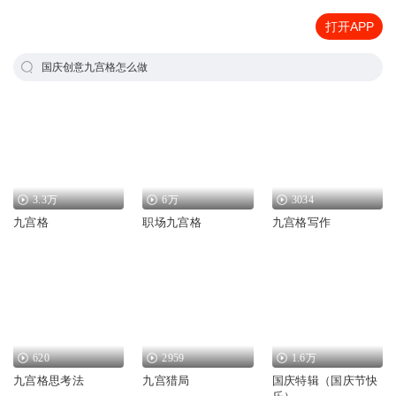
打开APP
国庆创意九宫格怎么做
3.3万
6万
3034
九宫格
职场九宫格
九宫格写作
620
2959
1.6万
九宫格思考法
九宫猎局
国庆特辑（国庆节快