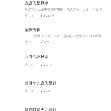
九宫飞星风水
风水算得上是中国国粹中的一项大学问，几千年来影响着国人的居住理想和建筑方式，甚至影响着国人对时间和空间的判断、铸造及想象。离开风水，华夏文明会有所缺失。风水学所特有的自然生态观不仅与现代生态科学和环境科学的理论不谋而合，还为后者的形成和...
74
18.4万
国庆专辑
《我爱你中国》作者：凝嫣心语我爱你中国！我爱你春天蓬勃的秧苗；我爱你秋日金黄的硕果。我爱你中国！我爱你青松气质，我爱你红梅品格！我爱你家乡的甜蔗好像乳汁滋润着我的心窝。我爱你中国，我要把最美的歌儿献给你，我的母亲我的祖国。我爱你中国，我爱...
1
78
八卦九宫风水
25
3.1万
曾真华九宫飞星针
19
617
徐熠筱徐氏九宫针