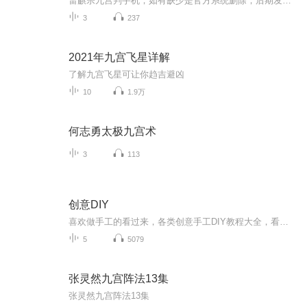
雷麒宗九宫判手机，如有缺少是官方系统删除，后期发现会补上，记得收藏关注
3
237
2021年九宫飞星详解
了解九宫飞星可让你趋吉避凶
10
1.9万
何志勇太极九宫术
3
113
创意DIY
喜欢做手工的看过来，各类创意手工DIY教程大全，看一遍就会做的那种哦~
5
5079
张灵然九宫阵法13集
张灵然九宫阵法13集