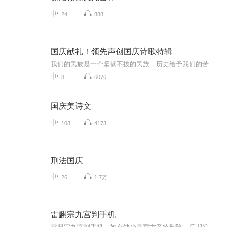
24
888
国庆献礼！领先声创国庆诗歌特辑
我们的民族是一个坚韧不拔的民族，历史给予我们的苦难都变成了闪着金光的勋章！我们的国家是一个龙腾虎跃的国家，那条巨龙正以不可阻挡之势崛起于神奇的东方！------------------------------------------------值此祖国70周年华诞之际，领先声创以诗歌向祖国献礼！用我们的声音、用我们的热血、用我们的灵魂诵读经典爱国篇章，歌颂我们的祖国！永远繁荣富强！
8
6076
国庆美诗文
108
4173
刑法国庆
26
1.7万
雷麒宗九宫判手机