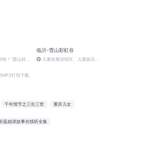
临沂-雪山彩虹谷
好啦！“梁山好
儿童拓展训练区、儿童娱乐项
吃光啦！
目区
MP3打包下载。
千年情节之三生三世
重庆儿女
帝国
墨行沂云
最后一个情人节
听磊姐讲故事在线听全集
玉米爱听故事在线听
给小娃娃听的故事