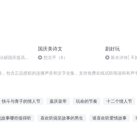
国庆美诗文
剧好玩
成法硕国庆提高班
想北平（6）
新水浒传| 不
汉”把村里的鸡
辑，包含正品授权的连播声音和文字全集，支持免费在线试听阅读和有声书
快斗与青子的情人节
嘉庆皇帝
玩命的节奏
十二个情人节
第一恶
一人有庆
异能重生西门庆
沂蒙山传奇
穿越之大庆
说故事哪些值得听
喜欢听搞笑故事的男生
谁喜欢听爱情故事
子
那年那月那时节
海底两万里故事
儿童听哈语的故事
听妈妈的话简单幼儿故事