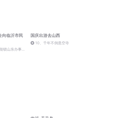
企向临沂市民
国庆出游去山西
10、千年不倒悬空寺
能锁山东办事处
快乐