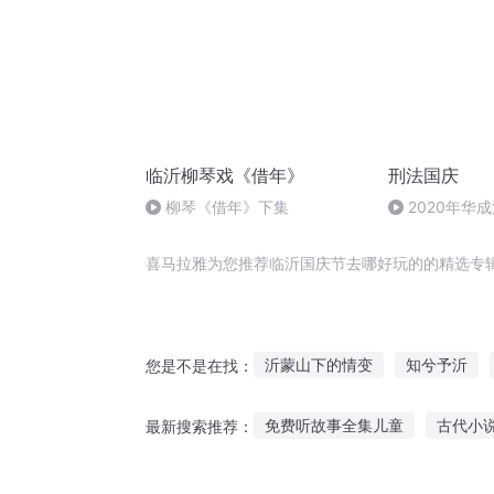
临沂柳琴戏《借年》
刑法国庆
柳琴《借年》下集
2020年华
刑法陈 (26)
喜马拉雅为您推荐临沂国庆节去哪好玩的的精选专
沂蒙山下的情变
知兮予沂
您是不是在找：
沂蒙天星
庆云传奇
大庆
免费听故事全集儿童
古代小
最新搜索推荐：
玩家系统降临世界
大庆皇太
唱歌听故事音响怎么选择
听