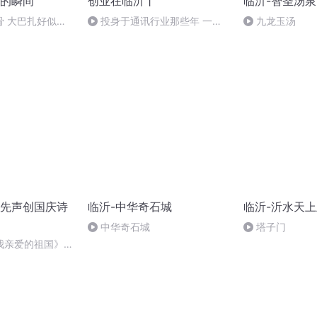
的瞬间
创业在临沂丨
临沂-智圣汤泉
骨 大巴扎好似温
投身于通讯行业那些年 一个
九龙玉汤
通信人的心路历程
先声创国庆诗
临沂-中华奇石城
临沂-沂水天
中华奇石城
塔子门
我亲爱的祖国》温