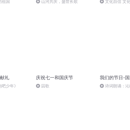
的祖国
山河共庆，盛世长歌
文化自信 文
献礼
庆祝七一和国庆节
我们的节日-
跑吧少年》
囚歌
诗词朗诵：沁
读者：张继军