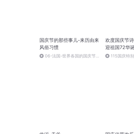
国庆节的那些事儿-来历由来
欢度国庆节诗
风俗习惯
迎祖国72华
06-法国-世界各国的国庆节-
115国庆特
国庆节的那些事儿
中国梦