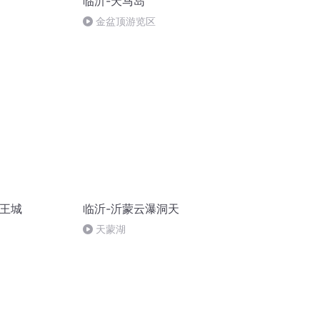
临沂-天马岛
金盆顶游览区
上王城
临沂-沂蒙云瀑洞天
天蒙湖