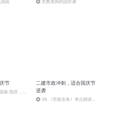
化强国
支教老师的国庆课
国庆节
二建市政冲刺，适合国庆节
逆袭
园春·国庆，朗
36.《市政实务》考点精讲第
36节课_2020926212025