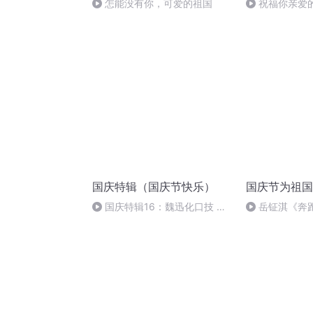
怎能没有你，可爱的祖国
祝福你亲爱
国庆特辑（国庆节快乐）
国庆节为祖国
国庆特辑16：魏迅化口技 二
岳钲淇《奔
胡 东方红+一般唱法和原生态