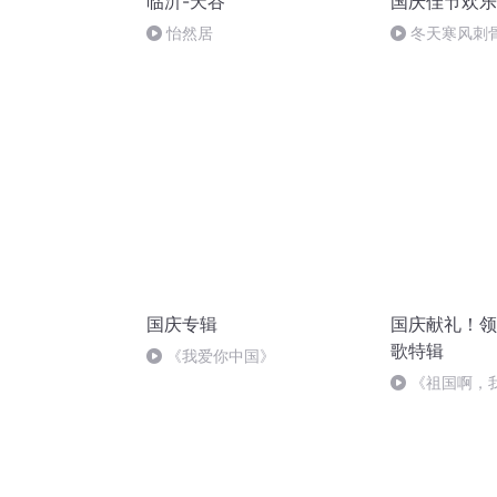
临沂-天谷
国庆佳节欢乐
怡然居
冬天寒风刺
暖的春天
国庆专辑
国庆献礼！领
歌特辑
《我爱你中国》
《祖国啊，
婉