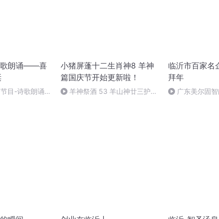
歌朗诵——喜
小猪屏蓬十二生肖神8 羊神
临沂市百家名
诞
篇国庆节开始更新啦！
拜年
别节目-诗歌朗诵-
羊神祭酒 53 羊山神廿三护祭
广东美尔固智
坛 敬天地白泽做祭酒（4）
祝临沂市民新年