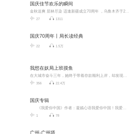
国庆佳节欢乐的瞬间
金秋送爽 层林尽染 适逢新疆成立70周年 ，乌鲁木齐于2025年9月23日迎来党中央和习大大带领的慰问团。新疆各族群众欢欣鼓舞，热烈欢迎。
27
1311
国庆70周年丨局长读经典
22
1.5万
我想在妖局上班摸鱼
在大城市奋斗三年，她终于带着存款顺利上岸，却发现新单位里只有她一个人类？楚稚水：现在连妖怪都寻求稳定找铁饭碗？办公室内，她逐渐适应妖局工作，尽管她在单位做得兢兢业业，也逃不过小地方的八卦及人情世故，遭遇红娘处长的热心关照。妖怪处长：“小...
356
22.4万
国庆专辑
《我爱你中国》作者：凝嫣心语我爱你中国！我爱你春天蓬勃的秧苗；我爱你秋日金黄的硕果。我爱你中国！我爱你青松气质，我爱你红梅品格！我爱你家乡的甜蔗好像乳汁滋润着我的心窝。我爱你中国，我要把最美的歌儿献给你，我的母亲我的祖国。我爱你中国，我爱...
1
78
广州-广州塔