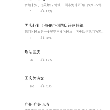
音频来源于链景旅行 地址 广州市海珠区阅江西路222号广州塔内 票价描述 广州塔室内观光成人票150元（含白云星空观光大厅），其它区域门票价格及套票信息，请查看景区官网。 开放时间 9:30-22:30（22:00停止售票及入塔） 乘车信息 暂无
3
1.2万
国庆献礼！领先声创国庆诗歌特辑
我们的民族是一个坚韧不拔的民族，历史给予我们的苦难都变成了闪着金光的勋章！我们的国家是一个龙腾虎跃的国家，那条巨龙正以不可阻挡之势崛起于神奇的东方！------------------------------------------------值此祖国70周年华诞之际，领先声创以诗歌向祖国献礼！用我们的声音、用我们的热血、用我们的灵魂诵读经典爱国篇章，歌颂我们的祖国！永远繁荣富强！
8
6076
刑法国庆
26
1.7万
国庆美诗文
108
4173
广州-广州西塔