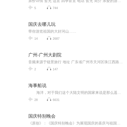
票价详情 暂无 适宜 四季皆宜 电话 暂无 简介 亲爱的游客朋友，现在展现在您面前的这座建筑物就是广州市标志性的新建筑——广州珠江新城西塔，它也是超高层建筑的代表。 广州西塔位于广州新城市中轴线西侧，总建筑面积为约45万平方米。主塔楼地面以上103层，高432米。主塔楼的建筑造型独特，宛如 “通透水晶”；每当夜晚的时候，主塔楼楼身的通体彩灯由下而上亮起。夜色下，西塔仿佛身披万盏LED织就的“渔网装”，红、黄、绿、紫、蓝五色彩灯闪烁。玻璃上X形状的外包裹钢筋加上通体晶莹剔透的塔身，使得广州西塔与对岸的四色“小蛮腰”———广州新电视塔交相辉映，非常美丽。 在广州西塔里面有不少好玩的地方。大厦由超甲级写字楼、五星级超豪华四季酒店、国际会议中心等五大功能组成。 多层次的景观特点仿佛山体的山麓、山腰和山顶，不同高度呈现出不同的特点，参观者在各种层面来回穿梭，感受截然不同的独特景观。 这里是广州的金融中心，周围高楼林立，蔚为壮观。 好了，关于广州西塔，链景旅行小秘书就为您介绍到这里了。下面就请您和我登高一望，去俯视广州全景，来感受下不一样的广州吧！ 音频来源于链景旅行
5
744
国庆去哪儿玩
带你游览祖国的大好河山……
14
2687
广州-广州大剧院
音频来源于链景旅行 地址 广东省广州市天河区珠江西路1号 票价描述 无需门票。演出门票需另购 开放时间 演出时间不定，按照景区最新公布为准 乘车信息 暂无
2
147
海事船说
海洋，对于我们这个大陆文明的国家来说是那么遥远，那么深邃，在海洋深处，似乎有着很多很多陌生甚至未知的东西。 纵横四海在我们的史书里除了郑和下西洋鲜有其他壮举，近代铁甲巨舰的北洋水师亦如烟花般划过历史的天空。现如今我们...
28
6631
国庆特别晚会
《原创》：《国庆特别晚会》为展现国庆的喜庆与祖国的深情我将以具体的场景切入从清晨升旗的庄严到街头巷尾的欢庆到历史与当下的交融，用优美的笔触传递对祖国的热爱与自豪！用诗歌和情感美文形式，歌颂祖国的繁荣富强，祝人民幸福安康！