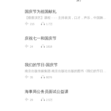
乐）
国庆节为祖国献礼
【蔡蔡演艺】课程﹣-﹣主持表演，口才，声乐，中国舞，民族舞。独特的小舞台，专业的录音棚，每一位同学都能成为优秀的小明星。独特的教学模式，轻松上课，快乐学习！知名主持人，舞蹈家，高级教师任职授课！江南总校：河沟街42号三楼 18545856430江北分校...
215
1.7万
庆祝七一和国庆节
24
1818
我们的节日-国庆节
南京出版传媒集团·南京出版社出版的图书《我们的节日》通过对中国节日文化和节日意义进行深度的挖掘，面向青少年群体构建独具特色的栏目内容，以此丰富春节、元宵节、清明节、端午节、七夕节、中秋节、重阳节等传统节日；六一节、教师节、国庆节等新兴节日的文化内涵和表现形式。促进青少年形成新的节日习俗，提升节日仪式感、认同感。音频作品由金陵朗读者联盟志愿者朗诵，南京音像出版社、金陵图书馆联合制作。
35
8076
海事局公务员面试公益课
29
2.5万