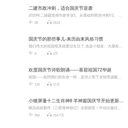
二建市政冲刺，适合国庆节逆袭
2020年二级建造师市政专业1、从基础到密训冲刺V2、从精华课程到超压密押V3、0基础同步更新v4、持续更新到2020年考试V5、只要你跟着学让你一次稳拿证V6、渠道超压压题，超压三页纸等独家绝密压题!
36
2619
国庆节的那些事儿-来历由来风俗习惯
我们伟大的祖国母亲就要过生日了,也是小朋友、大朋友们最喜欢的“国庆小长假”或说“黄金周”还有说”国庆7天乐”的，说法真是不一而足。那么“国庆节”是怎么来的？自古以来国庆节怎么庆贺？新中国国庆节的来历，以及新中国国庆节的庆贺方式又有哪些呢？ ...
6
2万
欢度国庆节诗歌朗诵——喜迎祖国72华诞
祖国——如同我们的生命一样，是诗人笔下永恒而温暖的主题。在祖国72周年华诞来临之际，特创建这个诗歌朗诵专辑，诵读经典爱国篇章，和大家一起歌颂祖国，向国庆的献礼！祝愿伟大的祖国繁荣富强，祝愿大家国庆节快乐，度过平安快乐的黄金周假期！
116
11万
小猪屏蓬十二生肖神8 羊神篇国庆节开始更新啦！
晓东叔叔新作《三星堆神游记》全新面世！中信出版社出版！京东当当淘宝均有售！点蓝色字收听——《小猪屏蓬爆笑日记2024》《小猪屏蓬爆笑日记2》《小猪屏蓬爆笑日记1》让你笑得喘不上气！《我进故宫当富翁——小猪屏蓬故宫财商笔记》教你成为大富翁！《小...
550
314.7万