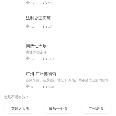
12
2.9万
法制史国庆班
12
1万
国庆七天乐
魔性早功练习
10
1518
广州-广州博物馆
音频来源于链景旅行 地址 广东省广州市越秀公园内镇海楼 票价描述 暂无 开放时间 9：00—17：30 乘车信息 暂无
5
4036
您是不是在找：
穿越之大庆帝国
最后一个情人节
广州爱情