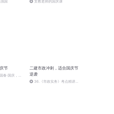
化强国
支教老师的国庆课
国庆节
二建市政冲刺，适合国庆节
逆袭
园春·国庆，朗
36.《市政实务》考点精讲第
36节课_2020926212025