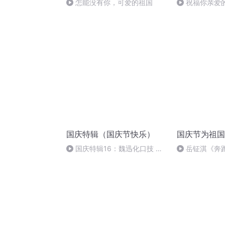
怎能没有你，可爱的祖国
祝福你亲爱
国庆特辑（国庆节快乐）
国庆节为祖国
国庆特辑16：魏迅化口技 二
岳钲淇《奔
胡 东方红+一般唱法和原生态