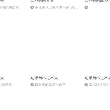
去了
回不去的青春
回不去的故乡
猜猜他们的结局
不说再见，就再也不见|We
split up before I could say
goodbye|不說再見，就再也不
見
去
别跟自己过不去
别跟自己过不
的转换器
最重要的是活出自己
幸福就是活在