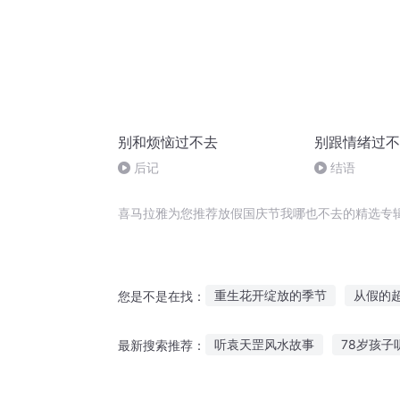
别和烦恼过不去
别跟情绪过不
后记
结语
喜马拉雅为您推荐放假国庆节我哪也不去的精选专
重生花开绽放的季节
从假的
您是不是在找：
穿越之大庆帝国
庆云传奇
听袁天罡风水故事
78岁孩子
最新搜索推荐：
千年情节之三生三世
一人有
听老梁讲故事韩国
阿甘英文