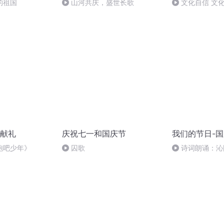
的祖国
山河共庆，盛世长歌
文化自信 文
献礼
庆祝七一和国庆节
我们的节日-
跑吧少年》
囚歌
诗词朗诵：沁
读者：张继军