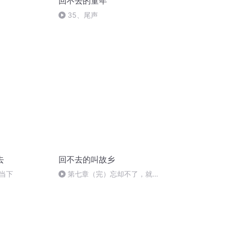
回不去的童年
35、尾声
去
回不去的叫故乡
当下
第七章（完）忘却不了，就记
在这里