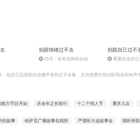
去
别跟情绪过不去
别跟自己过不
结语：你有选择的自由
看重生命的过
辑，包含正品授权的连播声音和文字全集，支持免费在线试听阅读和有声书
超能力节目开始
庆余年之长歌行
十二个情人节
重庆儿女
庆阳成长手札
快斗与青子的情人节
安庆年记事
最后一个情
听的故事
哈萨克广播故事在线听
严谨听大远故事会
我听有惊
庆
在花开的季节绽放
重生西门庆
回复放假
故事在线听
苗寨听小狐狸的故事
适合小儿童听什么故事
老年