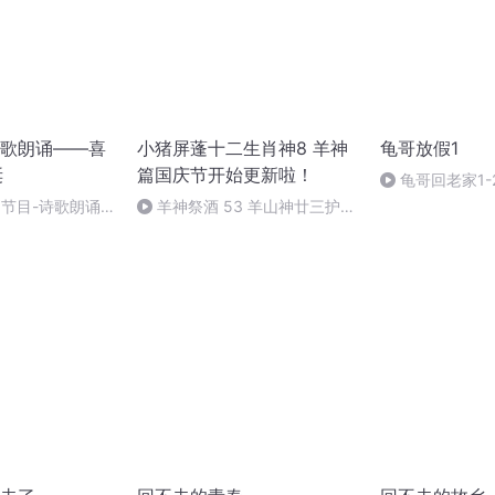
歌朗诵——喜
小猪屏蓬十二生肖神8 羊神
龟哥放假1
诞
篇国庆节开始更新啦！
龟哥回老家1-
别节目-诗歌朗诵-
羊神祭酒 53 羊山神廿三护祭
坛 敬天地白泽做祭酒（4）