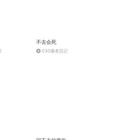
不去会死
2
030播者后记