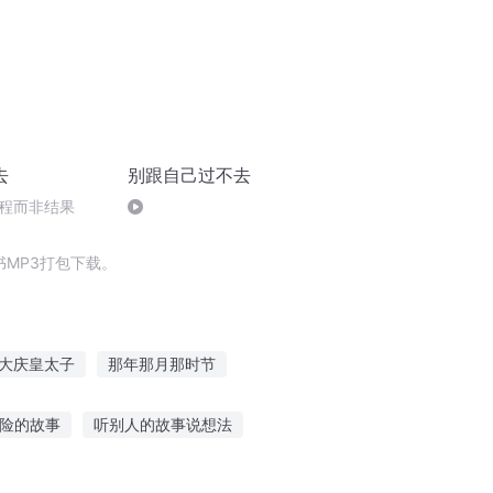
去
别跟自己过不去
程而非结果
MP3打包下载。
大庆皇太子
那年那月那时节
人节
嘉庆皇帝
大庆第一恶
险的故事
听别人的故事说想法
听的小故事
搞笑视频讲给同学听故事