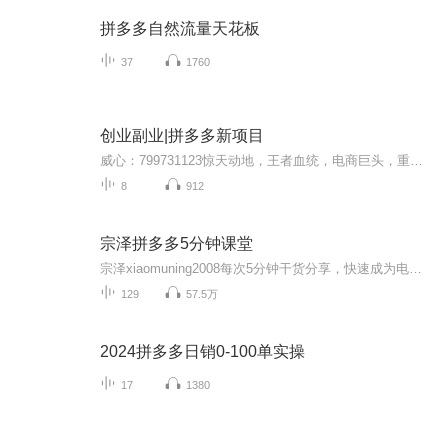
拼多多自然流量天花板
37
1760
创业副业|拼多多新项目
威心：799731123惊天动地，王者血统，电商巨头，重磅来袭㊙️没有大动作哪敢惊动你没有十足把握哪敢邀请你没有无限商机哪敢大张旗鼓真正长久稳定项目最后一个绝对不伤人脉的项目百亿补贴，打造全球购，购全球，互联网社交电商新零售内测阶段卡位放号中想做...
8
912
宗泽拼多多5分钟课堂
宗泽xiaomuning2008每次5分钟干货分享，快速成为电商开店达人！
129
57.5万
2024拼多多日销0-100单实操
17
1380