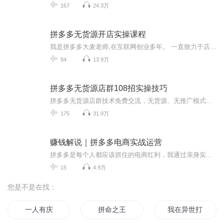
167
24.3万
拼多多无货源开店实操课程
我是拼多多大麦老师,在互联网创业多年。 一直致力于店铺的研究和创新中,这里主要讲如何去做好拼多多的操作方法。即使你是零基础,也能够熟练操作。这是一个互联网小白创业最简单的方法。 互联网为我们提供的速度是光,范围是全球。距离是零,时间是24小时,容...
84
13.9万
拼多多无货源店群108招实操技巧
拼多多无货源店群技术免费交流，无货源、无推广模式。axing95276
175
31.9万
赚钱解说｜拼多多电商实战运营
拼多多是每个人都应该抓住的电商红利，我通过亲身实践，将拼多多平台上的运行经验和方法总结出来，让大家避免我踩过的坑，剩下的路，就都是正确的路了。当你认真听课这堂课，你可以收获很多，你可以认识一个不一样的拼多多，然后掌握拼多多的玩法，我会告诉你前面有一座金山，教你如何走到这座金山，还会教你如何避开途中的猛兽。还会告诉你应该如何挖矿更省力气。希望你早一天找到自己的金矿。
15
4.9万
您是不是在找：
一人有庆
拼命之王
我在异世打拼