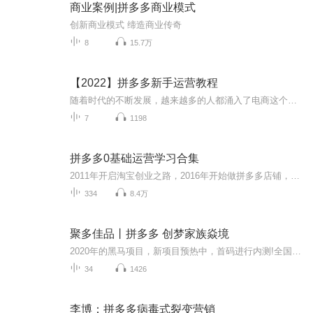
商业案例|拼多多商业模式
创新商业模式 缔造商业传奇
8
15.7万
【2022】拼多多新手运营教程
随着时代的不断发展，越来越多的人都涌入了电商这个行业，抓住时代浪口；或许可以给我们带来生活上的转机。定位市场是从选品的角度来说的，一位优秀的运营对于选品要有自己的见解，而不是麻木的跟随大众，人云亦云。为什么要一直强调做淘宝的核心是选品，...
7
1198
拼多多0基础运营学习合集
2011年开启淘宝创业之路，2016年开始做拼多多店铺，电商创业9年，热爱分享电商创业经验与心得希望我的分享能给正在创业的你一些帮助！免费赠送给大家，希望这个能帮助到已经开网店的伙伴或者想往这方面发展的卖家一些启发！有所帮助
334
8.4万
聚多佳品丨拼多多 创梦家族焱境
2020年的黑马项目，新项目预热中，首码进行内测!全国对接团队长，各大团队8月发放内排码进行注册时间就是机遇，抓住风口，抢先注册，行动赚...聚多佳品|拼多多项目创业 宝妈 大学生 上班族 创业者 管理者 小白领 职业者 低头族 创业者 行动赚
34
1426
李博：拼多多病毒式裂变营销