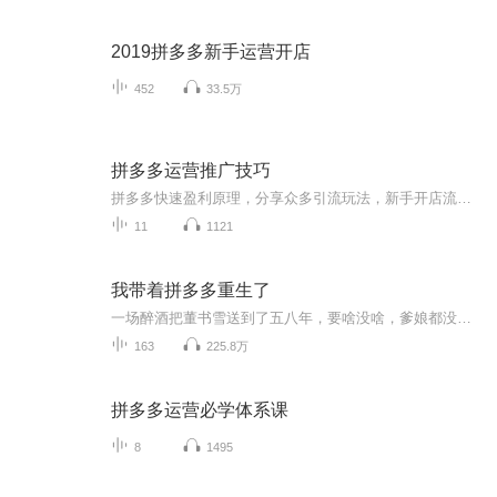
2019拼多多新手运营开店
452
33.5万
拼多多运营推广技巧
拼多多快速盈利原理，分享众多引流玩法，新手开店流程技巧，一站式店铺管理，快速抓取有效流量，实现店铺销量暴涨
11
1121
我带着拼多多重生了
一场醉酒把董书雪送到了五八年，要啥没啥，爹娘都没有！好在老天眷顾，给了个系统拼多多！不会做饭还有外卖系统！扫描古董还能卖出去？就在她一路顺风顺水的时候，突然冒出一个纯情男。某男：本想调查一下可疑人员，怎么把自己搭上了？
163
225.8万
拼多多运营必学体系课
8
1495