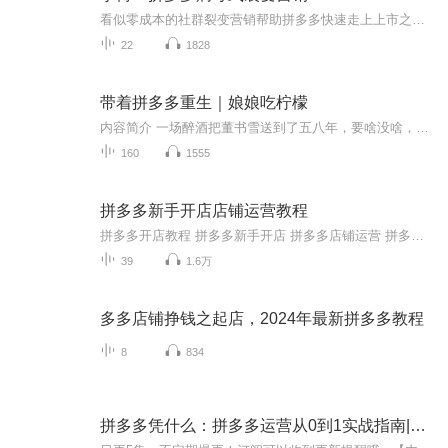
看似零成本的社群裂变营销帮助拼多多快速走上上市之路，这样的企业发展方式，是不是所有的零售行业都可以借鉴的发展之道？当今传统企业，通常很少有掌握这种史上“最便宜”的营销方式、社群营销以及裂变的运营技巧来帮助企业快速获客，从新搭建全新的营销...
22
1828
带着拼多多重生｜娘娘吃柠檬
内容简介 一场醉酒把董书雪送到了五八年，要啥没啥，爹娘都没有！好在老天眷顾，给了个系统拼多多！不会做饭还有外卖系统！扫描古董还能卖出去？就在她一路顺风顺水的时候，突然冒出一个纯情男。某男：本想调查一下可疑人员，怎么把自己搭上了？原名《带着...
160
1555
拼多多新手开店店铺运营教程
拼多多开店教程 拼多多新手开店 拼多多店铺运营 拼多多运营教程 拼多多店铺入驻 拼多多入驻流程 拼多多商品发布 拼多多店铺定位 拼多多商品定价 拼多多爆款打造 拼多多单品玩法 拼多多商家服务 拼多多客户服务 拼多多店铺权重 拼多多运营指标 拼多多数据分...
39
1.6万
多多店铺挣钱之起店，2024年最新拼多多教程
8
834
拼多多凭什么：拼多多运营从0到1实战指南|精品|张恒 著|当代文学