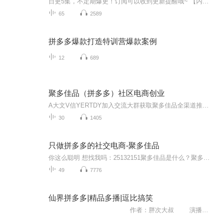
日更5集，不定期爆更！订阅可以收到更新提醒哦~ 【内容简介】 在一个资源稀缺的时代，拼多多悄然崛起。创始人黄峥以敏锐洞察力，将社交与电商完美融合，打造出独特的拼团模式。他出身平凡却心怀壮志，从最初的小团队到登陆美股，每一步都充满挑战。面对质...
65
2589
拼多多爆款打造特训营爆款案例
12
689
聚多佳品（拼多多）社区电商创业
A大文V信YERTDY加入交流大群获取聚多佳品全渠道推广资料聚多佳品新项目，一触即发万亿级别大项目，下一个市场市场爆...
30
1405
只做拼多多的社交电商-聚多佳品
你这么聪明 想找我吗：25132151聚多佳品是什么？聚多佳品有什么优势？政策模式是什么？第一，聚多佳品的角色定位聚多佳品是依托于康缘集团的强大实力与全资扶持，成立的一款专注于拼多多供应链的社交电商平台，属于与拼多多实现系统对接的第三方合作平台，其采用当前最新商业模式S2B2C运...
49
7776
仙界拼多多|精品多播|逗比搞笑
作者：胖次大叔 演播：熙凯_zsg ,Lisa菜，羽笑今来 平淡无奇的大学生，刘林在舍友的推荐下，下载了拼多多。 打开后看到的却是一个完全不一样的世界，拼单...