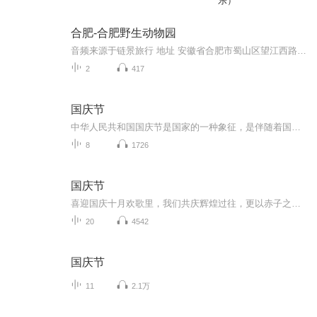
乐）
合肥-合肥野生动物园
音频来源于链景旅行 地址 安徽省合肥市蜀山区望江西路600号 票价描述 成人票：35元、儿童票：17元 开放时间 早8:00-晚6:00 乘车信息 48路、102路、651路、665路、801路“警察学院”站下，即到合肥野生动物园东门。102路、665路“蜀南庭苑”站下，即到合肥...
2
417
国庆节
中华人民共和国国庆节是国家的一种象征，是伴随着国家的出现而出现的。让我们用诗歌朗诵歌颂祖国的繁荣富强，国泰民安。
8
1726
国庆节
喜迎国庆十月欢歌里，我们共庆辉煌过往，更以赤子之心，向未来书写滚烫的誓言——这盛世，值得我们以热爱相拥。
20
4542
国庆节
11
2.1万