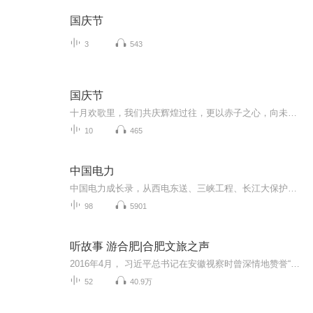
国庆节
3
543
国庆节
十月欢歌里，我们共庆辉煌过往，更以赤子之心，向未来书写滚烫的誓言——这盛世，值得我们以热爱相拥。
10
465
中国电力
中国电力成长录，从西电东送、三峡工程、长江大保护、全球能源互联网，展现中国电力工业的大美。
98
5901
听故事 游合肥|合肥文旅之声
2016年4月， 习近平总书记在安徽视察时曾深情地赞誉“合肥这个地方是养人的”。合肥市文化和旅游局与喜马拉雅安徽营销运营中心联合推出《美丽合肥 养人之城》，从人文养心方面讲述三国故地、包公故里、晚清名臣李鸿章故居故事；从山水养情方面讲述巢湖、紫...
52
40.9万