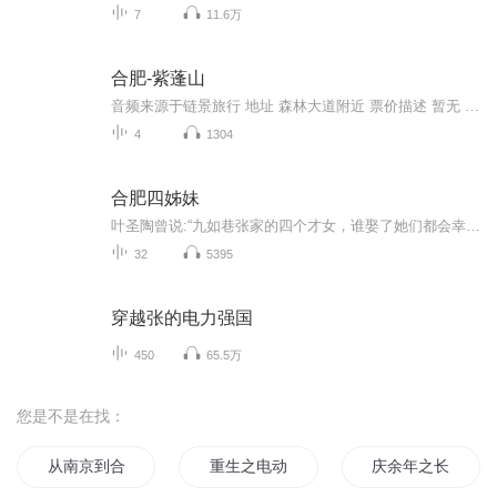
7
11.6万
合肥-紫蓬山
音频来源于链景旅行 地址 森林大道附近 票价描述 暂无 开放时间 全天 乘车信息 暂无
4
1304
合肥四姊妹
叶圣陶曾说:“九如巷张家的四个才女，谁娶了她们都会幸福一辈子。”这四个才貌双全的女子便是张元和、张允和、张兆和、张充和。 在苏州园林中长大的闺秀经历着从传统到现代的历史蜕变，新式西学与传统昆曲在她们这里交融，诗情画意的生活与错综复杂的命运不亚于宋氏三姐妹……
32
5395
穿越张的电力强国
450
65.5万
您是不是在找：
从南京到合肥
重生之电动力学王者
庆余年之长歌行