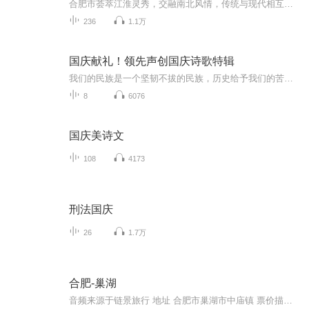
合肥市荟萃江淮灵秀，交融南北风情，传统与现代相互辉映，自然与人文相得益彰。在这里，可以寻访人文古迹，探秘科学新城，畅游精彩山水，领略城市风光，品尝庐州美食。
236
1.1万
国庆献礼！领先声创国庆诗歌特辑
我们的民族是一个坚韧不拔的民族，历史给予我们的苦难都变成了闪着金光的勋章！我们的国家是一个龙腾虎跃的国家，那条巨龙正以不可阻挡之势崛起于神奇的东方！------------------------------------------------值此祖国70周年华诞之际，领先声创以诗歌向祖国献礼！用我们的声音、用我们的热血、用我们的灵魂诵读经典爱国篇章，歌颂我们的祖国！永远繁荣富强！
8
6076
国庆美诗文
108
4173
刑法国庆
26
1.7万
合肥-巢湖
音频来源于链景旅行 地址 合肥市巢湖市中庙镇 票价描述 无需门票。去姥山岛机械船票60 元，快艇75元。 开放时间 暂无 乘车信息 出合肥城东南，驱车约半个小时到。