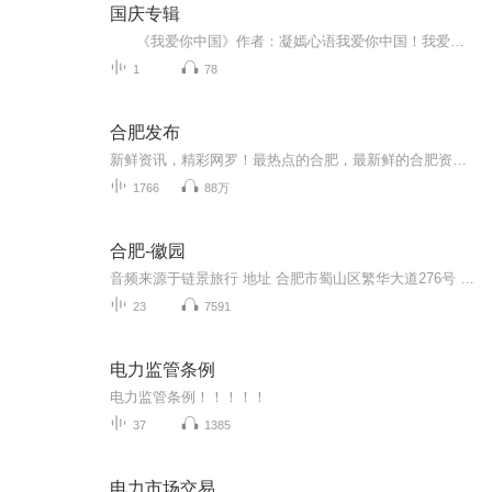
国庆专辑
《我爱你中国》作者：凝嫣心语我爱你中国！我爱你春天蓬勃的秧苗；我爱你秋日金黄的硕果。我爱你中国！我爱你青松气质，我爱你红梅品格！我爱你家乡的甜蔗好像乳汁滋润着我的心窝。我爱你中国，我要把最美的歌儿献给你，我的母亲我的祖国。我爱你中国，我爱...
1
78
合肥发布
新鲜资讯，精彩网罗！最热点的合肥，最新鲜的合肥资讯，您最需要的城市信息，这里是由喜马拉雅安徽运营服务中心独家出品的晨间资讯类栏目——合肥发布。喜马拉雅合肥，每天给你想听，给你好听。了解更多本地线上线下活动详情，可关注喜马拉雅安徽运营服务...
1766
88万
合肥-徽园
音频来源于链景旅行 地址 合肥市蜀山区繁华大道276号 票价描述 暂无 开放时间 8:00-17:30 乘车信息 暂无
23
7591
电力监管条例
电力监管条例！！！！！
37
1385
电力市场交易