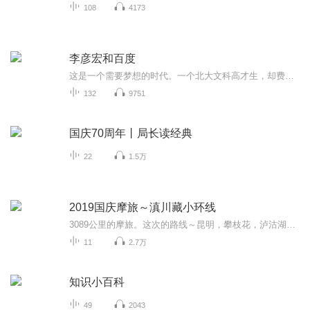
108
4173
李彦宏和百度
这是一个需要梦想的时代。一个北大文科高才生，却费尽心力、千里迢迢跑去美国攻读计算机硕士学位;硕士毕业后，在计算机博士学位唾手可得的情况下，毅然终止学业，投身社会，开始工作;本可以在美国过上优渥的中产阶级生活，却抛开一切，只身回到中国创业;在公司蒸蒸日上、稳坐国内搜索引擎第一杷交椅之后，推倒一切，孤注一掷地推进020战略转型计划翻开本书，看李彦宏如何通过兴趣的推动、技术的引导，颠覆既有的人生轨迹，创造出生命的另一种色彩。
132
9751
国庆70周年丨局长读经典
22
1.5万
2019国庆摩旅～滇川藏小环线
3089公里的摩旅。这次的路线～昆明，攀枝花，泸沽湖，香格里拉，乡城，理塘，芒康，德钦，丙中洛，大理，昆明。
11
2.7万
知识小百科
49
2043