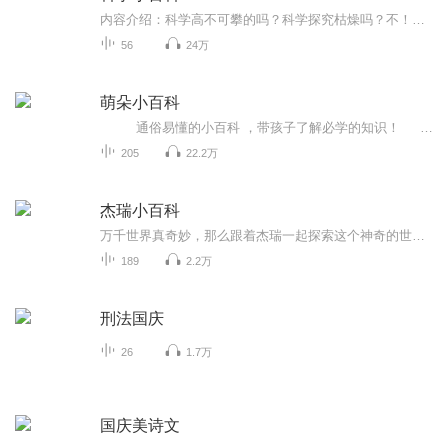
内容介绍：科学高不可攀的吗？科学探究枯燥吗？不！科学是一个充满快乐的过程。科学是无处不在的，日常生活中的点点滴滴也蕴含着科学原理。《科学小百科》将知识点和故事生动地结合在一起，以故事的形式讲给孩子们，打破科学的小问号！作者介绍：中国科学...
56
24万
萌朵小百科
通俗易懂的小百科 ，带孩子了解必学的知识！ 好奇心是孩子认识世界的开始，爱问也是孩子的天性！随着年龄的增长，孩子看到、发现的事物越来越多，总有问不完的问题，而千奇百怪的问题常常令我们应接不暇，满足不了孩子迫切的求知欲望！ 《萌朵小百科》汲取了数本权威、畅销书籍的精华，内容包罗万象，涵盖的知识面非常广泛，涉及人体、历史、人文、动物、植物、科学、交通、艺术等领域。浅显易懂的语言，精辟准确的解释，让孩子在知识的天空中快乐翱翔! ...
205
22.2万
杰瑞小百科
万千世界真奇妙，那么跟着杰瑞一起探索这个神奇的世界吧！（每周一，周三，周五，周日更新）
189
2.2万
刑法国庆
26
1.7万
国庆美诗文