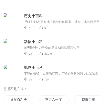
历史小百科
为了让听友更好地了解我们的国家、社会，本节目用严谨而清晰的语言阐述了各个朝代中著名的历史故事，节目内容以史实为依据，让听友对历史故事产生兴趣，了解这些故事对历史发展的重要意义，从节目中汲取人生智慧。
4
93
动物小百科
每天5分钟，轻松get更多动物知识和快乐！
78
26.2万
地球小百科
宁静的夜晚，温馨的灯光，年轻的爸爸妈妈，让宝宝头枕着自己柔软的臂弯，沉心静气，用温柔的语调轻轻带领宝宝走进充满点滴知识的小百科里，走进甜蜜而灿烂的七彩梦乡。
14
795
您是不是在找：
异界百科全书
三百六十度
都市百家