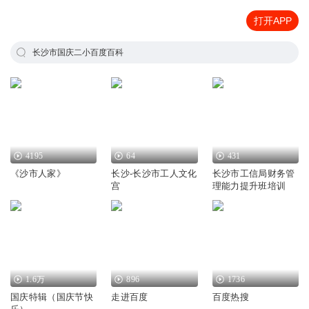
打开APP
长沙市国庆二小百度百科
4195
64
431
《沙市人家》
长沙-长沙市工人文化
长沙市工信局财务管
宫
理能力提升班培训
1.6万
896
1736
国庆特辑（国庆节快
走进百度
百度热搜