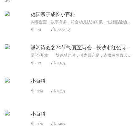
乐）
德国亲子成长小百科
内容全面，故事有趣，符合幼儿认知习惯，包括贴近幼儿成长环境的六大主题：动物，自然，运动，车辆，生活、职业等。让孩子在成长过程中快乐阅读，感受知识，理解常识。文中以故事、拟人情景讲述为主，引导文中小主人公展开，让幼儿融入其中，认知事物，感...
24
2272.6万
潇湘诗会之24节气.夏至诗会---长沙市红色诗歌朗诵会
夏至·开放 胡述斌此时，时光最充足，赤橙黄绿青蓝紫深情走上前台。每一朵花热烈地绽放，每一棵草充分地生长，每一条小溪欢快地流淌，每一粒种子怀抱着理想。此时，太阳挂得最高，抬头遥望的天空无比的辽阔。每一片白云轻盈地歌唱， ...
19
2.6万
小百科
234
6.2万
小百科
176
7460