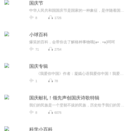
国庆节
中华人民共和国国庆节是国家的一种象征，是伴随着国家的出现而出现的。让我们用诗歌朗诵歌颂祖国的繁荣富强，国泰民安。
8
1726
小球百科
爆笑的百科，会带你去了解格种事物哦(๑• . •๑)呵呵
71
2754
国庆专辑
《我爱你中国》作者：凝嫣心语我爱你中国！我爱你春天蓬勃的秧苗；我爱你秋日金黄的硕果。我爱你中国！我爱你青松气质，我爱你红梅品格！我爱你家乡的甜蔗好像乳汁滋润着我的心窝。我爱你中国，我要把最美的歌儿献给你，我的母亲我的祖国。我爱你中国，我爱...
1
78
国庆献礼！领先声创国庆诗歌特辑
我们的民族是一个坚韧不拔的民族，历史给予我们的苦难都变成了闪着金光的勋章！我们的国家是一个龙腾虎跃的国家，那条巨龙正以不可阻挡之势崛起于神奇的东方！------------------------------------------------值此祖国70周年华诞之际，领先声创以诗歌向祖国献礼！用我们的声音、用我们的热血、用我们的灵魂诵读经典爱国篇章，歌颂我们的祖国！永远繁荣富强！
8
6076
科学小百科