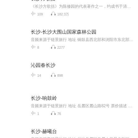
《长沙方歌括》为陈修园的代表著作之一，约成书于清嘉庆十三（1808）。书分六卷，歌括112首。
109
182.3万
长沙-长沙大围山国家森林公园
音频来源于链景旅行 地址 铜鼓县西北部和浏阳市东北部 票价描述 身高1.3米（含1.3米）以下的儿童免费；70岁以上的老人持老年证或身份证免费；现役军人持军官证免费；残疾人持残疾证免费；身高1.3-1.4米之间的儿童购优惠票；现役军官、未满60周岁的军队退休...
8
2277
沁园春长沙
14
898
长沙-响鼓岭
音频来源于链景旅行 地址 岳麓区麓山路82号 票价描述 开放时间 乘车信息
1
76
长沙-赫曦台