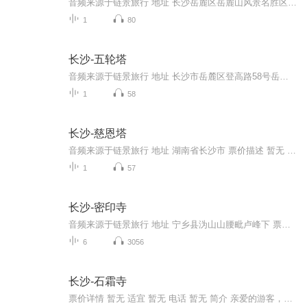
音频来源于链景旅行 地址 长沙岳麓区岳麓山风景名胜区麓山景区 票价描述 开放时间 乘车信息
1
80
长沙-五轮塔
音频来源于链景旅行 地址 长沙市岳麓区登高路58号岳麓山国家重点风景名胜区内 票价描述 暂无 开放时间 8:00~18:00 乘车信息 暂无
1
58
长沙-慈恩塔
音频来源于链景旅行 地址 湖南省长沙市 票价描述 暂无 开放时间 全天 乘车信息 暂无
1
57
长沙-密印寺
音频来源于链景旅行 地址 宁乡县沩山山腰毗卢峰下 票价描述 开放时间 乘车信息
6
3056
长沙-石霜寺
票价详情 暂无 适宜 暂无 电话 暂无 简介 亲爱的游客，欢迎您来到石霜寺参观游览。石霜寺又名崇胜禅林，位于浏阳市金刚村霜华山上，据说这石霜、道吾、宝盖、大光四寺并称浏阳四大祖庭，而前两寺犹盛，后两寺早废。据碑文和《石霜寺略》载：石霜寺始建是由...