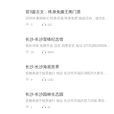
背3篇古文，终身免滕王阁门票
2026年暑期推出”经典背诵.终身免票”挑战活动，成功全文背诵《滕王阁序》+《新修滕王阁记》+《重修滕王阁记》三篇，全网限量1350个通关名额哦。
3
101
长沙-长沙雷锋纪念馆
票价详情 免费开放 适宜 四季皆宜 电话 (0731)88165506 简介 亲爱的游客朋友，欢迎您来到湖南雷锋纪念馆参观游览。雷锋在中国可以说是位家喻户晓的人物，提起他，相信您一定会想到《学习雷锋好榜样》这首歌。新中国成立几十年来，许许多多的榜样、模范，曾...
16
4654
长沙-长沙海底世界
音频来源于链景旅行 地址 长沙市开福区浏阳河大桥东 票价描述 海洋馆门票为75元／人，小孩半价优惠。海底世界水上乐园成人票价：40元/人，1.4米以下小孩票价20元。 开放时间 10：00—22：30 乘车信息
9
1162
长沙-长沙园林生态园
音频来源于链景旅行 地址 长沙市开福区捞刀河镇 票价描述 暂无 开放时间 全天 乘车信息 暂无
1
42