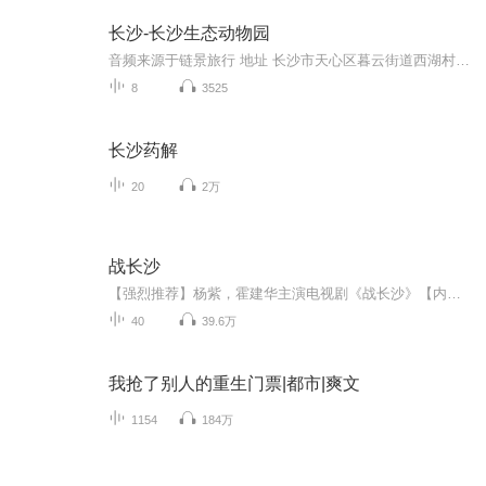
长沙-长沙生态动物园
音频来源于链景旅行 地址 长沙市天心区暮云街道西湖村 票价描述 暂无 开放时间 8:30-17:00 乘车信息 暂无
8
3525
长沙药解
20
2万
战长沙
【强烈推荐】杨紫，霍建华主演电视剧《战长沙》【内容简介】故事发生在抗日战争初期，日军攻陷武汉后一路南下，长沙危在旦夕。面对突如其来的战事，城内人心惶惶，不少人携家带口南逃西奔。胡家孙女婿薛君山极力安排胡家最为宠爱的一对龙凤胎胡湘湘和胡小...
40
39.6万
我抢了别人的重生门票|都市|爽文
1154
184万