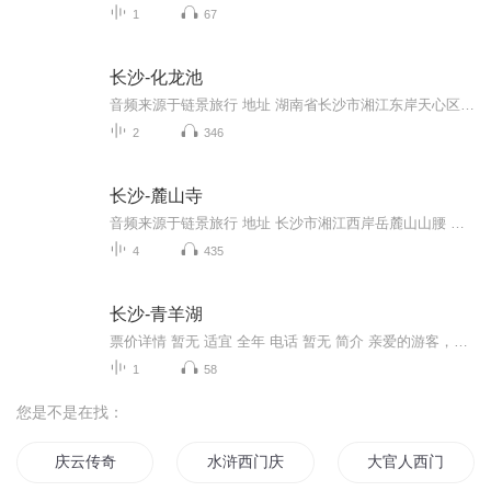
1
67
长沙-化龙池
音频来源于链景旅行 地址 湖南省长沙市湘江东岸天心区古城区 票价描述 暂无 开放时间 全天 乘车信息 暂无
2
346
长沙-麓山寺
音频来源于链景旅行 地址 长沙市湘江西岸岳麓山山腰 票价描述 开放时间 乘车信息
4
435
长沙-青羊湖
票价详情 暂无 适宜 全年 电话 暂无 简介 亲爱的游客，欢迎您来到青羊湖景区参观游览。青羊湖将沩水拦腰截断，是沩水上游的界线。它万亩水面，烟波浩淼；两岸还有青山，静景成壁;还有白鹭翔飞，鱼翔碧水;来此旅行定会让您心旷神怡。还有就是湖中奇观突兀，...
1
58
您是不是在找：
庆云传奇
水浒西门庆
大官人西门庆