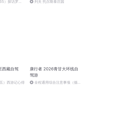
65）探访罗马
列夫 托尔斯泰庄园
至西藏自驾
康行者 2026青甘大环线自
驾游
五）西游记心得
全程通用综合注意事项（循环
收听完整版）