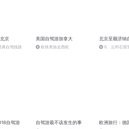
北京
美国自驾游加拿大
北京至额济纳
经典自驾线路
欧铁青旅走西欧
6、云冈石窟
方是远方
018自驾游
自驾游最不该发生的事
欧洲旅行：德