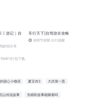
车丨游记｜自
车行天下|自驾游全攻略
清明节假期 出行提醒
驾妙招分享
书MP3打包下载。
的甜心小物语
夏宝传3
大庆第一恶
幸好流年遇到你叶绵绵慕寒川
婚火绵绵
陀山传说故事
失眠听故事能睡着吗
小梅听妈妈讲故事在线听