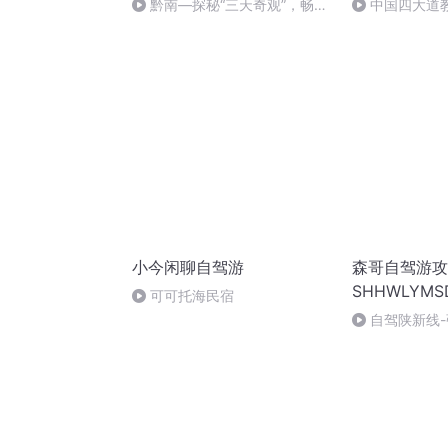
黔南—探秘“三天奇观”，畅游
中国四大道
荔波仙境
小今闲聊自驾游
森哥自驾游攻
SHHWLYMS
可可托海民宿
自驾陕新线-
西