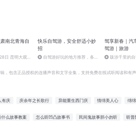
月甘肃南北青海自
快乐自驾游，安全舒适小妙
驾享新春｜汽
招
驾游｜旅游
月28日 昆明大观
自驾游好玩的地方推荐，各种
跋涉千里的自
美食种草
辑，包含正品授权的连播声音和文字全集，支持免费在线试听阅读和有声
人有庆
庆余年之长歌行
异能重生西门庆
情绵美人心
绵绵
重庆儿女
爱意绵绵
庆阳成长手札
妻情绵绵
重新来过3
听什么故事教案
怎么听凹凸故事书
民间鬼故事胆小勿听
听普
给你听舞蹈教学
免费下载宝宝听睡前故事
女儿的故事在线听