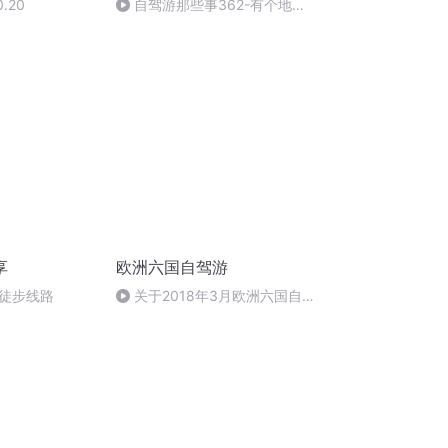
.20
自驾游那些事362-有个地
方，我想再去一次，那就是西安
享
欧洲六国自驾游
徒步线路
关于2018年3月欧洲六国自驾
游