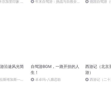
4 卡尔加里印象 阿
年末自驾游：挑战与自救全攻
德国自驾游（
人
略
古城特里尔。
游沿途风光简
自驾游BGM，一路开挂的人
西游记（北京
生！
游）
【拉斯维加斯——
卓卓玛-八廓恋歌
西游记（二十
海】：美西之行圆