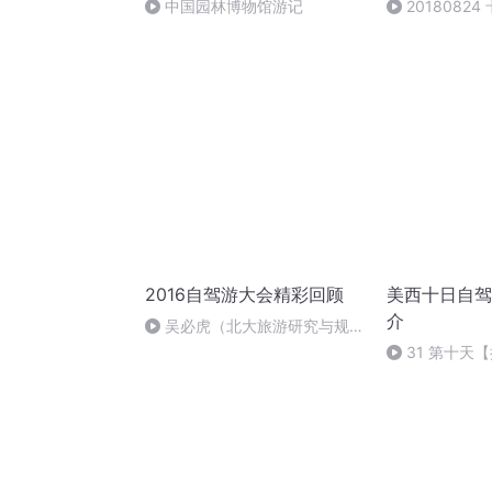
中国园林博物馆游记
2018082
拉斯加旅行达
2016自驾游大会精彩回顾
美西十日自驾
介
吴必虎（北大旅游研究与规划
中心主任）：最有情怀，车轮上
31 第十天
的乡村旅行
洛杉矶——上
满结束