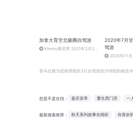
加拿大育空北极圈自驾游
2020年7
驾游
Kimmy看世界 2021年3月20
日 23:02
2020年11
楼，西山
喜马拉雅为您推荐国庆3日自驾游四川绵阳的精选专
嘉庆皇帝
重生西门庆
一
您是不是在找：
大庆皇太子
安庆年记事
秋天系列故事在线听
你喜欢
最新搜索推荐：
庆云传奇
我在四川这四年
拉臭臭在线听故事
讲个故事