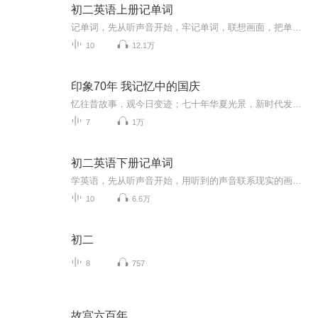
初二英语上册记单词
记单词，先从听声音开始，牢记单词，联想画面，把单词正确的用到自己要表达的意思里，词不离句，多念多说，熟练程度决定你的英语水平，记单词就是要日积月累，多学多用才能牢牢记住
10
12.1万
印象70年 我记忆中的国庆
忆往昔故事，观今日变迹；七十年华夏光景，新时代发展变迁。用声音走过时间的长河，以温度感受记忆中的故事。
7
1万
初二英语下册记单词
学英语，先从听声音开始，用听到的声音联系现实的画面，听到名词就联想具体物品，听到动词就想象动作，听到动词短语就想象干的事情，学英语不会太快，全是慢慢积累
10
6.6万
初二
8
757
故宫六百年