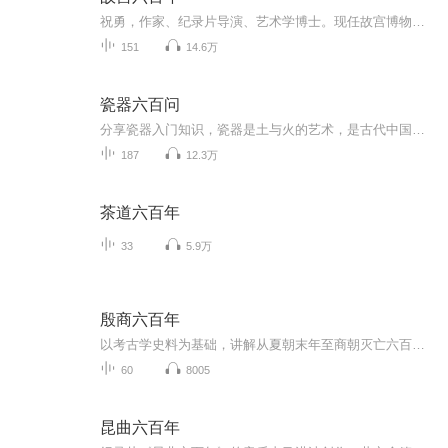
祝勇，作家、纪录片导演、艺术学博士。现任故宫博物院故宫文化传播研究所所长。代表作有《故宫的古物之美》《故宫的隐秘角落》《在故宫寻找苏东坡》《旧宫殿》《血朝廷》等。任《辛亥》《历史的拐点》《苏东坡》等大型纪录片总撰稿，大型纪录片《天山脚下...
151
14.6万
瓷器六百问
分享瓷器入门知识，瓷器是土与火的艺术，是古代中国的伟大发明之一，瓷器的生产不仅历史悠久，而且品种繁多，质地优良，历代均留下了称颂的诗句，如古人就曾用“高山云雾霞一朵，烟光凌空星满天”来形容宋代钧窑变釉的釉色像云霞、星斗一般美丽。中国瓷器...
187
12.3万
茶道六百年
33
5.9万
殷商六百年
以考古学史料为基础，讲解从夏朝末年至商朝灭亡六百多年的历史，让殷商的历史活了起来。
60
8005
昆曲六百年