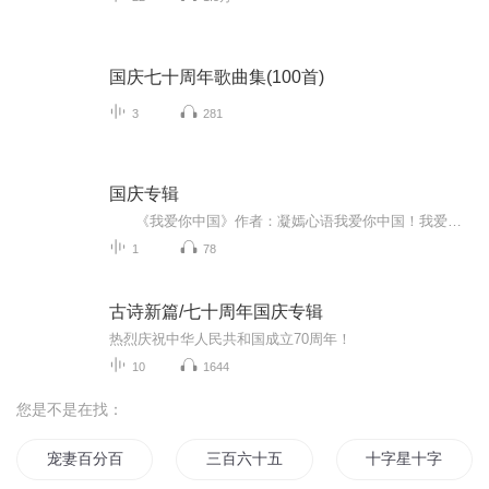
国庆七十周年歌曲集(100首)
3
281
国庆专辑
《我爱你中国》作者：凝嫣心语我爱你中国！我爱你春天蓬勃的秧苗；我爱你秋日金黄的硕果。我爱你中国！我爱你青松气质，我爱你红梅品格！我爱你家乡的甜蔗好像乳汁滋润着我的心窝。我爱你中国，我要把最美的歌儿献给你，我的母亲我的祖国。我爱你中国，我爱...
1
78
古诗新篇/七十周年国庆专辑
热烈庆祝中华人民共和国成立70周年！
10
1644
您是不是在找：
宠妻百分百豪门老公周一见
三百六十五
十字星十字路