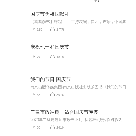
乐）
国庆节为祖国献礼
【蔡蔡演艺】课程﹣-﹣主持表演，口才，声乐，中国舞，民族舞。独特的小舞台，专业的录音棚，每一位同学都能成为优秀的小明星。独特的教学模式，轻松上课，快乐学习！知名主持人，舞蹈家，高级教师任职授课！江南总校：河沟街42号三楼 18545856430江北分校...
215
1.7万
庆祝七一和国庆节
24
1818
我们的节日-国庆节
南京出版传媒集团·南京出版社出版的图书《我们的节日》通过对中国节日文化和节日意义进行深度的挖掘，面向青少年群体构建独具特色的栏目内容，以此丰富春节、元宵节、清明节、端午节、七夕节、中秋节、重阳节等传统节日；六一节、教师节、国庆节等新兴节日的文化内涵和表现形式。促进青少年形成新的节日习俗，提升节日仪式感、认同感。音频作品由金陵朗读者联盟志愿者朗诵，南京音像出版社、金陵图书馆联合制作。
35
8076
二建市政冲刺，适合国庆节逆袭
2020年二级建造师市政专业1、从基础到密训冲刺V2、从精华课程到超压密押V3、0基础同步更新v4、持续更新到2020年考试V5、只要你跟着学让你一次稳拿证V6、渠道超压压题，超压三页纸等独家绝密压题!
36
2619