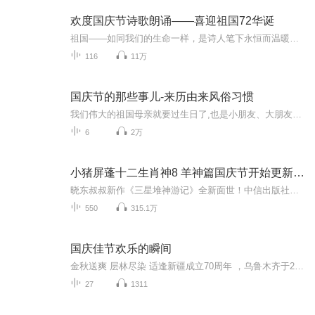
欢度国庆节诗歌朗诵——喜迎祖国72华诞
祖国——如同我们的生命一样，是诗人笔下永恒而温暖的主题。在祖国72周年华诞来临之际，特创建这个诗歌朗诵专辑，诵读经典爱国篇章，和大家一起歌颂祖国，向国庆的献礼！祝愿伟大的祖国繁荣富强，祝愿大家国庆节快乐，度过平安快乐的黄金周假期！
116
11万
国庆节的那些事儿-来历由来风俗习惯
我们伟大的祖国母亲就要过生日了,也是小朋友、大朋友们最喜欢的“国庆小长假”或说“黄金周”还有说”国庆7天乐”的，说法真是不一而足。那么“国庆节”是怎么来的？自古以来国庆节怎么庆贺？新中国国庆节的来历，以及新中国国庆节的庆贺方式又有哪些呢？ ...
6
2万
小猪屏蓬十二生肖神8 羊神篇国庆节开始更新啦！
晓东叔叔新作《三星堆神游记》全新面世！中信出版社出版！京东当当淘宝均有售！点蓝色字收听——《小猪屏蓬爆笑日记2024》《小猪屏蓬爆笑日记2》《小猪屏蓬爆笑日记1》让你笑得喘不上气！《我进故宫当富翁——小猪屏蓬故宫财商笔记》教你成为大富翁！《小...
550
315.1万
国庆佳节欢乐的瞬间
金秋送爽 层林尽染 适逢新疆成立70周年 ，乌鲁木齐于2025年9月23日迎来党中央和习大大带领的慰问团。新疆各族群众欢欣鼓舞，热烈欢迎。
27
1311