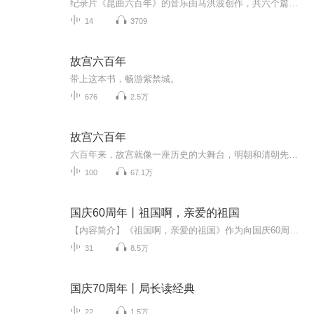
纪录片《昆曲六百年》的音乐由马洪波创作，共六个篇章：主题、叙事、梦幻、水乡、辉煌、孤独。整个配乐吸收了昆曲曲牌的音乐元素，结合现代电子乐与传统民乐，创造出或婉转，或哀伤，或古朴，或悠远的意境。
14
3709
故宫六百年
带上这本书，畅游紫禁城。
676
2.5万
故宫六百年
六百年来，故宫就像一座历史的大舞台，明朝和清朝先后有二十四位皇帝在这里演绎了自己的历史角色，他们的皇宫已经成为故宫和故宫博物院；宫中所用、所藏，已经成为故宫博物院的收藏。而我最关注的，是六百年来，那些跟皇宫、故宫相关联的人，人的命运，人...
100
67.1万
国庆60周年丨祖国啊，亲爱的祖国
【内容简介】《祖国啊，亲爱的祖国》作为向国庆60周年献礼的重点出版物，由当代著名诗人、河北省作家协会副主席、《诗选刊》杂志主编郁葱担任主编；由中央人民广播电台著名播音指导方明、雅坤和著名朗诵艺术家瞿弦和、张筠英联袂朗诵，倾情演绎。祖国，如...
31
8.5万
国庆70周年丨局长读经典
22
1.5万