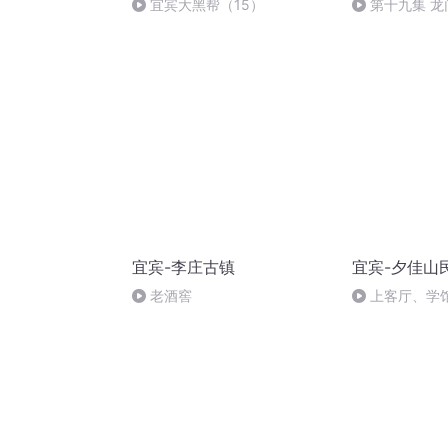
宜宾大黑帮（15）
第十九集 
宜宾-李庄古镇
宜宾-夕佳山
老酒窖
上客厅、学