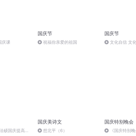
国庆节
国庆节
国庆课
祝福你亲爱的祖国
文化自信 文
国庆美诗文
国庆特别晚会
成法硕国庆提高班
想北平（6）
《国庆特别晚