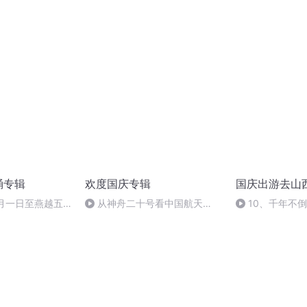
诵专辑
欢度国庆专辑
国庆出游去山
十月一日至燕越五
从神舟二十号看中国航天
10、千年不
赋》组律18首
的“隐形实力”
诵