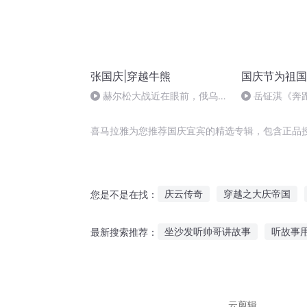
张国庆|穿越牛熊
国庆节为祖国
赫尔松大战近在眼前，俄乌冲
岳钲淇《奔
突的关键之战，将会如何发展？
喜马拉雅为您推荐国庆宜宾的精选专辑，包含正品
庆云传奇
穿越之大庆帝国
您是不是在找：
穿越之宜妃
宜家公主
冤
坐沙发听帅哥讲故事
听故事
最新搜索推荐：
可否宜修
听故事民间奇闻异事民国
每
哪个听故事软件比较生动
听
云剪辑