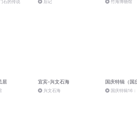
龙门石的传说
后记
竹海博物馆
民居
宜宾-兴文石海
国庆特辑（国
馆
兴文石海
国庆特辑16
胡 东方红+一般