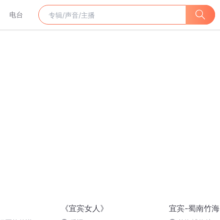
电台
《宜宾女人》
宜宾-蜀南竹海