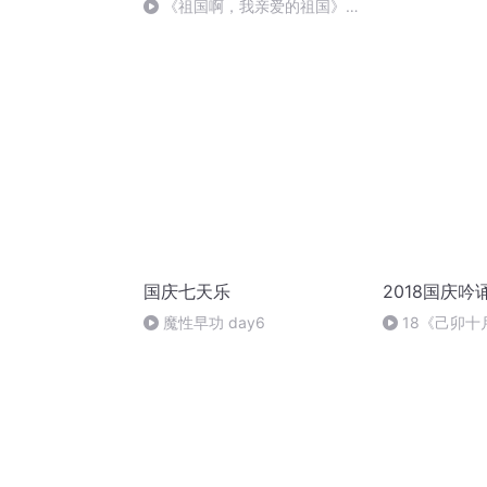
刑法陈 (26)
《祖国啊，我亲爱的祖国》温
婉
国庆七天乐
2018国庆吟
魔性早功 day6
18《己卯
日罹狴犴有感而
文天祥 自由吟