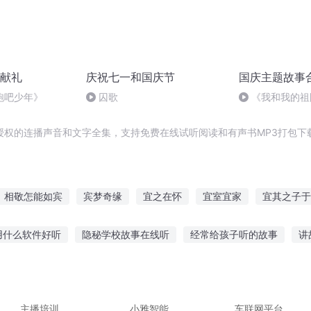
献礼
庆祝七一和国庆节
国庆主题故事
跑吧少年》
囚歌
《我和我的祖
授权的连播声音和文字全集，支持免费在线试听阅读和有声书MP3打包下
相敬怎能如宾
宾梦奇缘
宜之在怀
宜室宜家
宜其之子于
家宜解不宜结
一人有庆
栀子于归宜室宜家
此男宜嫁
宜天
用什么软件好听
隐秘学校故事在线听
经常给孩子听的故事
讲
天讲故事给老婆听
小香猪可怜故事在线听
女人的故事讲给谁听
障女孩故事说出来的故事
听爷爷讲长武的故事
听故事入睡连续播
主播培训
小雅智能
车联网平台