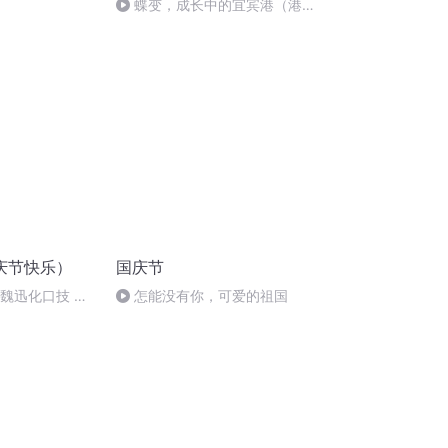
蝶变，成长中的宜宾港（港口
篇）
庆节快乐）
国庆节
：魏迅化口技 二
怎能没有你，可爱的祖国
唱法和原生态