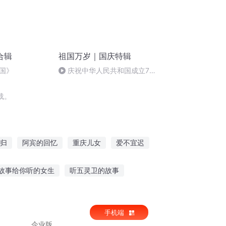
合辑
祖国万岁｜国庆特辑
国》
庆祝中华人民共和国成立73
周年 天安门广场举行升国旗仪式
载。
归
阿宾的回忆
重庆儿女
爱不宜迟
记之后西游时代
嘉庆皇帝
宜佳宜家
故事给你听的女生
听五灵卫的故事
搞笑故事甜瓜在线听
手机端
放
企业版