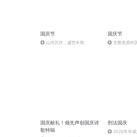
国庆节
国庆节
山河共庆，盛世长歌
支教老师的
国庆献礼！领先声创国庆诗
刑法国庆
歌特辑
2020年华