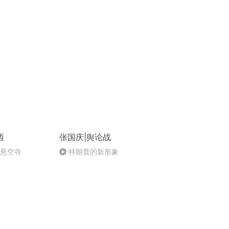
法制史马志冰 (12)
西
张国庆|舆论战
倒悬空寺
特朗普的新形象