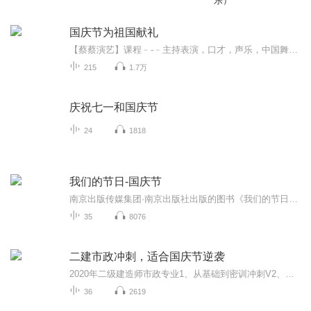
乐）
国庆节为祖国献礼
【蔡蔡演艺】课程﹣-﹣主持表演，口才，声乐，中国舞，民族舞。独特的小舞台，专业的录音棚，每一位同学都能成为优秀的小明星。独特的教学模式，轻松上课，快乐学习！知名主持人，舞蹈家，高级教师任职授课！江南总校：河沟街42号三楼 18545856430江北分校...
215
1.7万
庆祝七一和国庆节
24
1818
我们的节日-国庆节
南京出版传媒集团·南京出版社出版的图书《我们的节日》通过对中国节日文化和节日意义进行深度的挖掘，面向青少年群体构建独具特色的栏目内容，以此丰富春节、元宵节、清明节、端午节、七夕节、中秋节、重阳节等传统节日；六一节、教师节、国庆节等新兴节日的文化内涵和表现形式。促进青少年形成新的节日习俗，提升节日仪式感、认同感。音频作品由金陵朗读者联盟志愿者朗诵，南京音像出版社、金陵图书馆联合制作。
35
8076
二建市政冲刺，适合国庆节逆袭
2020年二级建造师市政专业1、从基础到密训冲刺V2、从精华课程到超压密押V3、0基础同步更新v4、持续更新到2020年考试V5、只要你跟着学让你一次稳拿证V6、渠道超压压题，超压三页纸等独家绝密压题!
36
2619