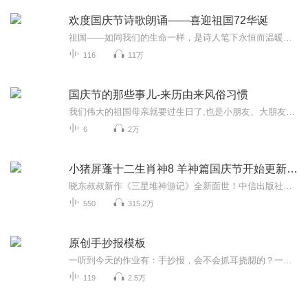
欢度国庆节诗歌朗诵——喜迎祖国72华诞
祖国——如同我们的生命一样，是诗人笔下永恒而温暖的主题。在祖国72周年华诞来临之际，特创建这个诗歌朗诵专辑，诵读经典爱国篇章，和大家一起歌颂祖国，向国庆的献礼！祝愿伟大的祖国繁荣富强，祝愿大家国庆节快乐，度过平安快乐的黄金周假期！
116
11万
国庆节的那些事儿-来历由来风俗习惯
我们伟大的祖国母亲就要过生日了,也是小朋友、大朋友们最喜欢的“国庆小长假”或说“黄金周”还有说”国庆7天乐”的，说法真是不一而足。那么“国庆节”是怎么来的？自古以来国庆节怎么庆贺？新中国国庆节的来历，以及新中国国庆节的庆贺方式又有哪些呢？ ...
6
2万
小猪屏蓬十二生肖神8 羊神篇国庆节开始更新啦！
晓东叔叔新作《三星堆神游记》全新面世！中信出版社出版！京东当当淘宝均有售！点蓝色字收听——《小猪屏蓬爆笑日记2024》《小猪屏蓬爆笑日记2》《小猪屏蓬爆笑日记1》让你笑得喘不上气！《我进故宫当富翁——小猪屏蓬故宫财商笔记》教你成为大富翁！《小...
550
315.2万
原创手抄报模板
一听到今天的作业有：手抄报，会不会抓耳挠腮的？一起来看看，总有您需要的模板在这里。
119
2.5万