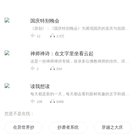
国庆特别晚会
《原创》：《国庆特别晚会》为展现国庆的喜庆与祖国的深情我将以具体的场景切入从清晨升旗的庄严到街头巷尾的欢庆到历史与当下的交融，用优美的笔触传递对祖国的热爱与自豪！用诗歌和情感美文形式，歌颂祖国的繁荣富强，祝人民幸福安康！
12
2.9万
禅师禅诗：在文字里坐看云起
这是一份禅师禅诗专辑，收录多位佛教禅师的佳作。诗中藏着山林晨钟、古刹月色，更有勘破世情的通透。每首诗都是一次心灵静坐，听禅诗，寻内心安宁，悟生活本真。
2
554
读我想读
每天都是新的一天，每天都会看到新鲜有趣的文字和感觉，每天都可以尝试不同的人生角色。人生五味子，都在此间品。
108
6486
您是不是在找：
在异世界抄书的那些日子
抄袭者系统
穿越之大庆帝国