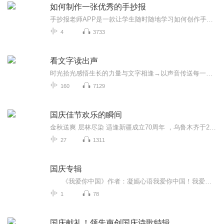
如何制作一张优秀的手抄报
手抄报老师APP是一款让学生随时随地学习如何创作手抄报的高级实用产品，学生不仅可以在视频中观看优质的课程讲解和手绘步骤，还可以欣赏到千余种优秀的手抄报作品。同时，在学习之余，还能DIY自由创作手抄报，寓教于乐。让你成为手抄报达人，教你轻松搞定手抄报！...
4
3733
看文字读出声
时光拾光感悟生长的力量与文字相逢→以声音传送每一天生活的触动是生命力绽放和一切在一起，自然地和生活里一切相处人，无法被任何人教会什么，只会被点燃和启发出祂内心本来就有的东西从理论过渡到行动，我们需要一些更具体的行动辅助
160
7129
国庆佳节欢乐的瞬间
金秋送爽 层林尽染 适逢新疆成立70周年 ，乌鲁木齐于2025年9月23日迎来党中央和习大大带领的慰问团。新疆各族群众欢欣鼓舞，热烈欢迎。
27
1311
国庆专辑
《我爱你中国》作者：凝嫣心语我爱你中国！我爱你春天蓬勃的秧苗；我爱你秋日金黄的硕果。我爱你中国！我爱你青松气质，我爱你红梅品格！我爱你家乡的甜蔗好像乳汁滋润着我的心窝。我爱你中国，我要把最美的歌儿献给你，我的母亲我的祖国。我爱你中国，我爱...
1
78
国庆献礼！领先声创国庆诗歌特辑