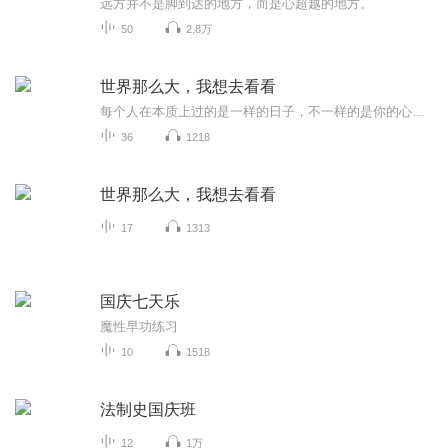
远方并不是脚到达的地方，而是心超越的地方。
50
2.8万
世界那么大，我想去看看
每个人在本质上过的是一样的日子，不一样的是你的心能感受什么！我们在人群中沉默，却有着自由不羁的灵魂。世界那么大，大到容易忘了自我，世界那么小，小到不敢轻易等待。我要的不是成功，而是生活的乐趣和生命的奇迹。
36
1218
世界那么大，我想去看看
17
1313
国庆七天乐
魔性早功练习
10
1518
法制史国庆班
12
1万