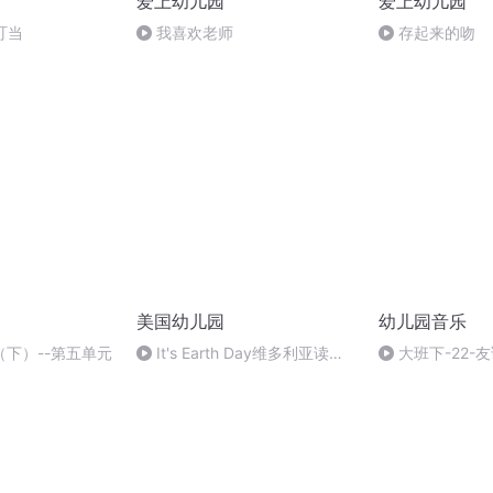
爱上幼儿园
爱上幼儿园
叮当
我喜欢老师
存起来的吻
美国幼儿园
幼儿园音乐
下）--第五单元
It's Earth Day维多利亚读小
大班下-22-
毛人系列《地球日》慢速英文朗
读