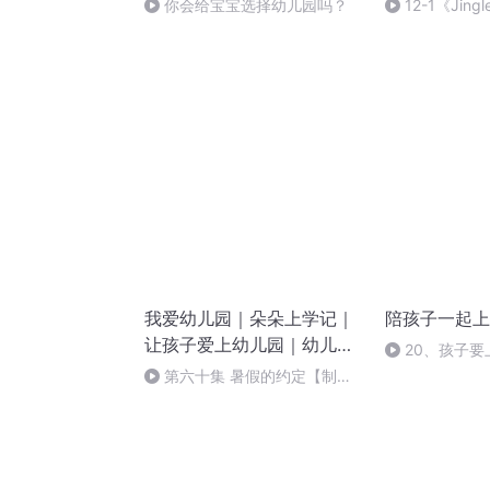
你会给宝宝选择幼儿园吗？
12-1《Jingle 
Bell》super
我爱幼儿园｜朵朵上学记｜
陪孩子一起上
让孩子爱上幼儿园｜幼儿启
20、孩子
蒙必听｜学习上幼儿园必备
备好了吗？
第六十集 暑假的约定【制定
小本领
计划】（完）