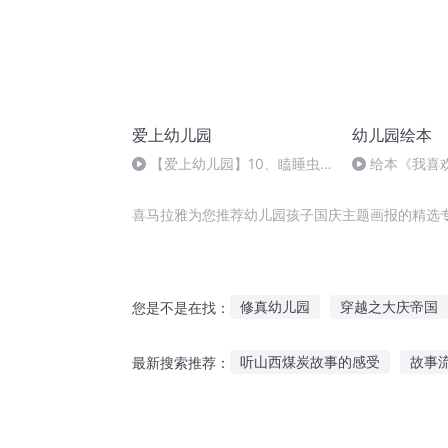
爱上幼儿园
幼儿园绘本
【爱上幼儿园】10、瞌睡虫
给本《我喜
的大口袋+Baby's Ave Verum
Corpus
喜马拉雅为您推荐幼儿园孩子国庆主题画报的精选
修真幼儿园
穿越之大庆帝国
您是不是在找：
重庆儿女
大庆皇太子
辉
听山西煤炭故事的感受
故事
最新搜索推荐：
团宠龙尾巴上幼儿园啦
女皇
半岁的宝宝听什么故事
儿童