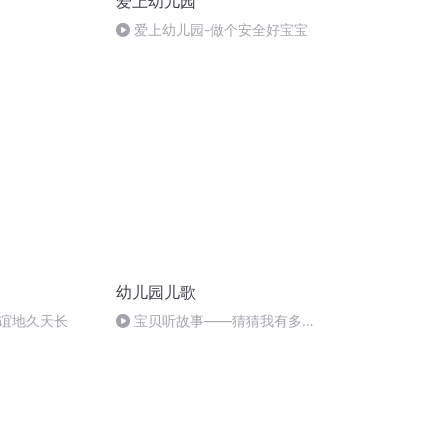
爱上幼儿园
爱上幼儿园-做个安全好宝宝
幼儿园儿歌
友谊地久天长
宝贝听故事——猜猜我有多爱
你 BY 杨欣怡&妈妈