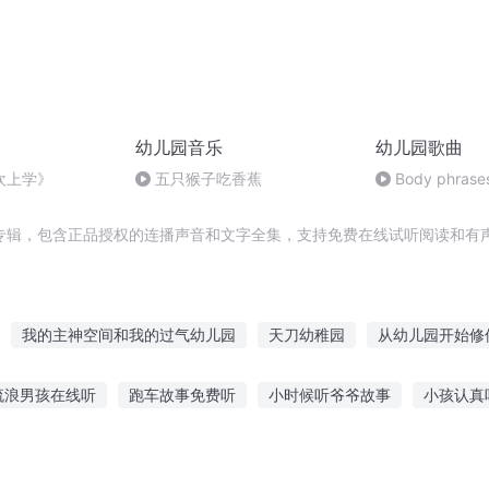
幼儿园音乐
幼儿园歌曲
欢上学》
五只猴子吃香蕉
Body phrase
专辑，包含正品授权的连播声音和文字全集，支持免费在线试听阅读和有声
我的主神空间和我的过气幼儿园
天刀幼稚园
从幼儿园开始修
煌的人生从幼儿园开始
开局从幼儿园开始秦时明
除了我幼儿园全
流浪男孩在线听
跑车故事免费听
小时候听爷爷故事
小孩认真
她不想上幼儿园
笑傲幼儿园
一人有庆
中国灵异事件之重庆红
喜欢听的科普故事
双语小故事在线听
奇妙反转故事在线听
一