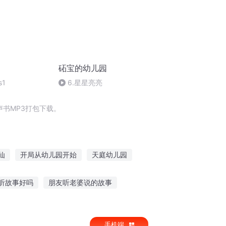
砳宝的幼儿园
s1
6.星星亮亮
书MP3打包下载。
仙
开局从幼儿园开始
天庭幼儿园
是妖怪
快男幼儿园爆笑故
听故事好吗
朋友听老婆说的故事
衣男孩
庆云传奇
古古怪怪幼儿园
只小羊听故事
每天读给孩子听的故事
手机端