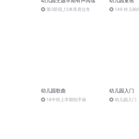
幼儿园主题早期有声阅读
幼儿园童谣
第3阶段_13来库房过冬
149.铃儿响
幼儿园歌曲
幼儿园入门
18中班上学期拍手操
幼儿园入门（