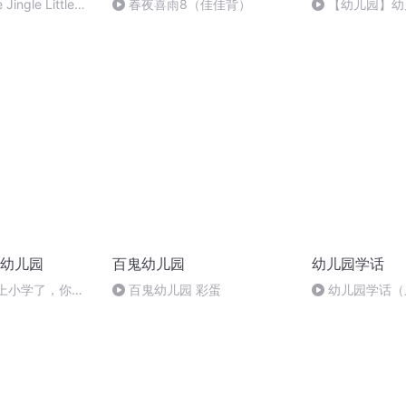
Jingle Little
春夜喜雨8（佳佳背）
【幼儿园】幼
主题教学
幼儿园
百鬼幼儿园
幼儿园学话
要上小学了，你准
百鬼幼儿园 彩蛋
幼儿园学话（