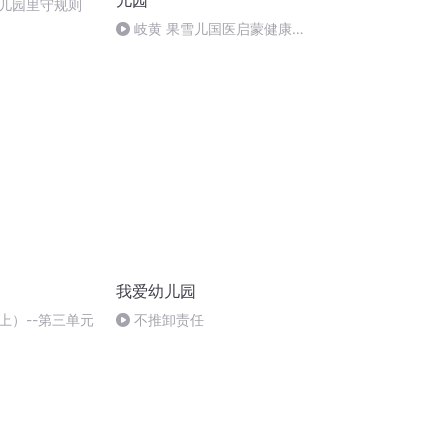
儿园
儿园里守规则
岐黄 果雪儿国医启蒙健康教
育绘本朗读 健康中国战略幼儿园
在行动
我爱幼儿园
上）--第三单元
不推卸责任