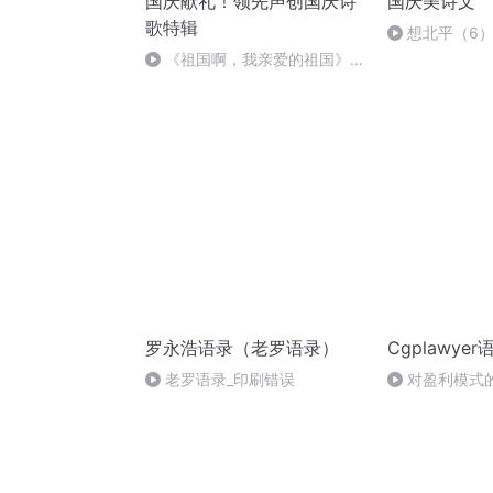
国庆献礼！领先声创国庆诗
国庆美诗文
歌特辑
想北平（6
《祖国啊，我亲爱的祖国》温
婉
罗永浩语录（老罗语录）
Cgplawyer
老罗语录_印刷错误
对盈利模式的