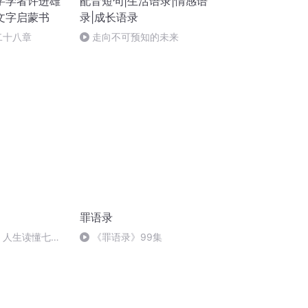
字学者许进雄
配音短句|生活语录|情感语
文字启蒙书
录|成长语录
二十八章
走向不可预知的未来
罪语录
录》人生读懂七句
《罪语录》99集