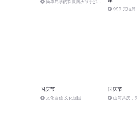
库
简单易学的欢度国庆节手抄报
#一分钟手抄报
999 完结
助别人：可订阅
国庆节
国庆节
文化自信 文化强国
山河共庆，