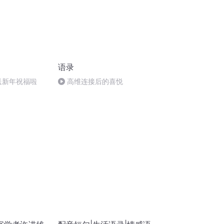
语录
来送新年祝福啦
高维连接后的喜悦