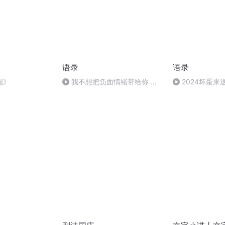
语录
语录
国》
我不想把负面情绪带给你 却
2024坏蛋
又想让你知道我的不开心