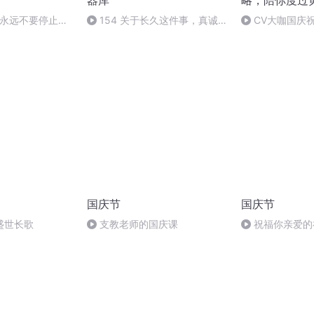
器库
略，陪你度过
篇 永远不要停止帮
154 关于长久这件事，真诚
CV大咖国庆
杨妞语录2
永远是最大的必杀技
篇
国庆节
国庆节
盛世长歌
支教老师的国庆课
祝福你亲爱的