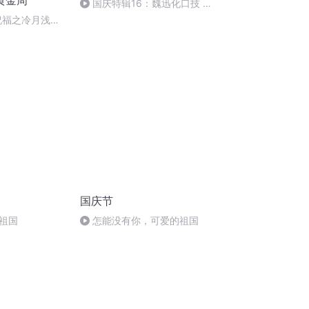
黄金周
国庆特辑16：魏迅化口技 二
胡 东方红+一般唱法和原生态
祝福之冷月浅浅
国庆节
祖国
怎能没有你，可爱的祖国