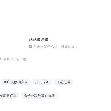
尕尕录语录
反正不管怎么样，只要你在身
边就好
书MP3打包下载。
商庆灵修仙实录
庆云传奇
道必是道
抄书的那些日子
穿越之大庆帝国
故事书好吗
兔子公寓故事在线听
听故事
听奇葩故事直播违法吗