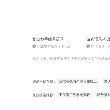
职业炒手经典语录
游资语录-职
职业炒手经典语录(三)
操作语录（
喜马拉雅为您推荐国庆手抄报必写语录文字的精选
我把有钱两个字写在脸上
重
您是不是在找：
写字楼开局
萝莉写字相关
宝宝睡了故事免费听
听故事
最新搜索推荐：
奇书小抄
十字星十字路
听主人讲的故事作文
听故事5