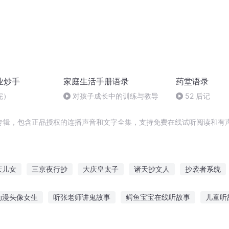
业炒手
家庭生活手册语录
药堂语录
完）
对孩子成长中的训练与教导
52 后记
专辑，包含正品授权的连播声音和文字全集，支持免费在线试听阅读和有声
庆儿女
三京夜行抄
大庆皇太子
诸天抄文人
抄袭者系统
殓葬师手抄录
睚眦必报
千年夜行抄
一人有庆
在异世界
动漫头像女生
听张老师讲鬼故事
鳄鱼宝宝在线听故事
儿童听
重生之大抄袭王
0分贝
听开学前的故事
汤姆小兔故事在线听
红鞋子故事在线