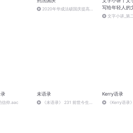
刑法国庆
文字小讲丨文
写给年轻人的
）
2020年华成法硕国庆提高班
刑法陈 (26)
文字小讲_第
语录
未语录
Kerry语录
信仰.aac
《未语录》 231 前世今生
《Kerry语
【完】
话—第七句