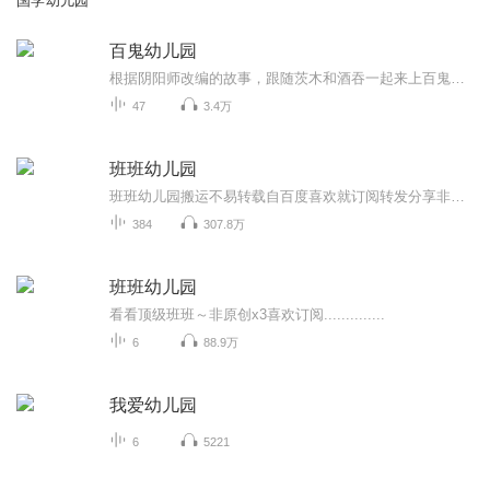
国学幼儿园
百鬼幼儿园
根据阴阳师改编的故事，跟随茨木和酒吞一起来上百鬼幼儿园吧！（目前已停更）
47
3.4万
班班幼儿园
班班幼儿园搬运不易转载自百度喜欢就订阅转发分享非原创
384
307.8万
班班幼儿园
看看顶级班班～非原创x3喜欢订阅..............
6
88.9万
我爱幼儿园
6
5221