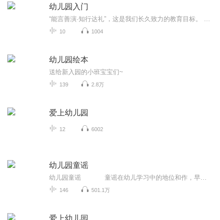
幼儿园入门
“能言善演·知行达礼”，这是我们长久致力的教育目标。 我们努力把艺术教育和素质教育成功对接，我们用心把专业 教育和大众教育完美融合。 从1996年——创业之初，我们曾把口才教师拟作为“医生”、 “教练”和“导演”，并以此作为我们自己的工作方向和行业标准： 有那么多母语发音不准、口语表达不清的孩子需要“医生”； 有那么多天资聪慧的孩子如果经过专业“教练”的调教，就会举止 出众、仪态高雅；“孩子们都是天生的演员”，我们就是“导演”， 挖掘他们的天分，为孩子们在人生的舞台上有更多的精彩！ 就是我们现在做的，未来要做的，并且一直要做的事业！ 我们可能更了解孩子！我们可能找到了教育的真谛！我们知道 孩子需要什么，我们了解家长需要什么，我们也清楚能为社会奉献 什么！艺术是美好的，教育是高尚的，在我们这里你会看到孩子们 快乐地改变和提高。 如今，我们已经有了“全景纷呈教学法”、“习惯矫正教学法”、 “一气呵成教学法”；有了“艺素融合教育方略”；有了五大运作 体系；有了这套幼儿园专用系列教材；有了父母教育能力训练系列 教材；有了上至东北下至江南的上百家分校，将来我们还会有…… 为了孩子我们一直在努力！ 欢迎来亲自体验，并真诚相邀 —— 与我们同行！
10
1004
幼儿园绘本
送给新入园的小班宝宝们~
139
2.8万
爱上幼儿园
12
6002
幼儿园童谣
幼儿园童谣 童谣在幼儿学习中的地位和作，早己被人们认识到，它对于儿童知识面的扩大，能力的培养，情感的熏陶，美感的启迪，都有着潜移默化的作用。本套专辑选用了一些耳熟能详的童谣，节奏清新愉快，好听易唱，让孩子的每一天都充满着...
146
501.1万
爱上幼儿园