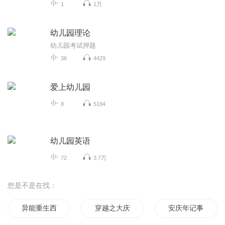
1
1万
幼儿园理论
幼儿园考试押题
36
4429
爱上幼儿园
8
5194
幼儿园英语
72
3.7万
您是不是在找：
异能重生西门庆
穿越之大庆帝国
安庆年记事