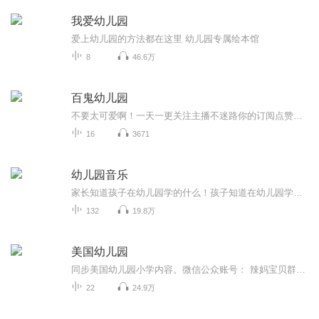
我爱幼儿园
爱上幼儿园的方法都在这里 幼儿园专属绘本馆
8
46.6万
百鬼幼儿园
不要太可爱啊！一天一更关注主播不迷路你的订阅点赞收藏评论是我创作的动力
16
3671
幼儿园音乐
家长知道孩子在幼儿园学的什么！孩子知道在幼儿园学的什么！天赋宝贝先人一步！
132
19.8万
美国幼儿园
同步美国幼儿园小学内容。微信公众账号： 辣妈宝贝群，群主维多利亚微信号：vicsai3
22
24.9万