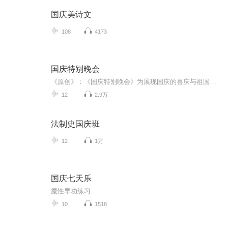
国庆美诗文
108
4173
国庆特别晚会
《原创》：《国庆特别晚会》为展现国庆的喜庆与祖国的深情我将以具体的场景切入从清晨升旗的庄严到街头巷尾的欢庆到历史与当下的交融，用优美的笔触传递对祖国的热爱与自豪！用诗歌和情感美文形式，歌颂祖国的繁荣富强，祝人民幸福安康！
12
2.9万
法制史国庆班
12
1万
国庆七天乐
魔性早功练习
10
1518