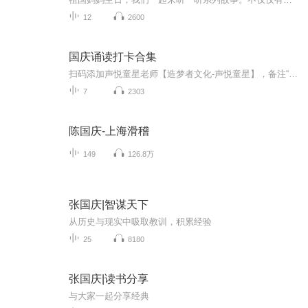
12
2600
国庆诵读打卡合集
扫码添加声悦童星老师【造梦者文化-声悦童星】，备注“诵读打卡”报名，已添加好友的，直接发送“诵读打卡”报名，报名成功后进入社群。
7
2303
陈国庆-上海滑稽
149
126.8万
张国庆|智谋天下
从历史与现实中吸取教训，积累经验
25
8180
张国庆|读书分享
与大家一起分享经典