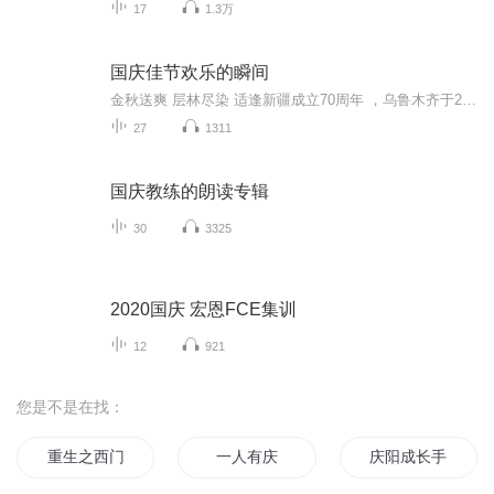
17
1.3万
国庆佳节欢乐的瞬间
金秋送爽 层林尽染 适逢新疆成立70周年 ，乌鲁木齐于2025年9月23日迎来党中央和习大大带领的慰问团。新疆各族群众欢欣鼓舞，热烈欢迎。
27
1311
国庆教练的朗读专辑
30
3325
2020国庆 宏恩FCE集训
12
921
您是不是在找：
重生之西门庆
一人有庆
庆阳成长手札