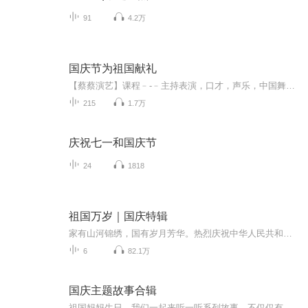
91
4.2万
国庆节为祖国献礼
【蔡蔡演艺】课程﹣-﹣主持表演，口才，声乐，中国舞，民族舞。独特的小舞台，专业的录音棚，每一位同学都能成为优秀的小明星。独特的教学模式，轻松上课，快乐学习！知名主持人，舞蹈家，高级教师任职授课！江南总校：河沟街42号三楼 18545856430江北分校...
215
1.7万
庆祝七一和国庆节
24
1818
祖国万岁｜国庆特辑
家有山河锦绣，国有岁月芳华。热烈庆祝中华人民共和国成立73周年！
6
82.1万
国庆主题故事合辑
祖国妈妈生日，我们一起来听一听系列故事。不仅仅有《我的祖国》，还有红军故事，也有关于战争的故事，让大家体会到和平年代的不易。