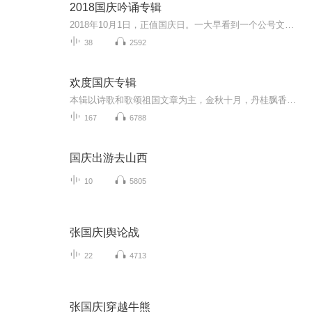
2018国庆吟诵专辑
2018年10月1日，正值国庆日。一大早看到一个公号文章，正是文天祥的《己卯十月一日至燕越五日罹狴犴有感而赋》。当然，彼十一非当今的十一。不过数字的巧合还是让人感触，今天拿来读一读，体味一番历史英杰的民族情怀，恰也当时。 根据诗题来看，这组诗是写于十月一日至十月五日之间，是文天祥被俘之后所作，这些诗作不仅有凛凛正气，更也能看的到他百端交集的复杂情感。另一首于右任先生的《望大陆》，微信公号有称《望乡》，一句“山之上国之殇”荡气回肠，一并兴起拿来读了一读。仓促间多有瑕疵...
38
2592
欢度国庆专辑
本辑以诗歌和歌颂祖国文章为主，金秋十月，丹桂飘香，在这个充满丰收喜悦的季节里，我们满怀激动和自豪，迎来了中华人民共和国76周年华诞。这不仅是一个庄重的纪念日，更是全体中华儿女共同欢庆的盛大的节日，承载着深厚的民族情感和历史意义.
167
6788
国庆出游去山西
10
5805
张国庆|舆论战
22
4713
张国庆|穿越牛熊