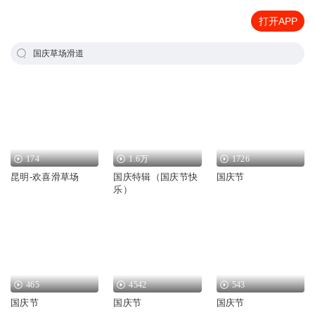
打开APP
国庆草场滑道
174
1.6万
1726
昆明-欢喜滑草场
国庆特辑（国庆节快
国庆节
乐）
465
4542
543
国庆节
国庆节
国庆节