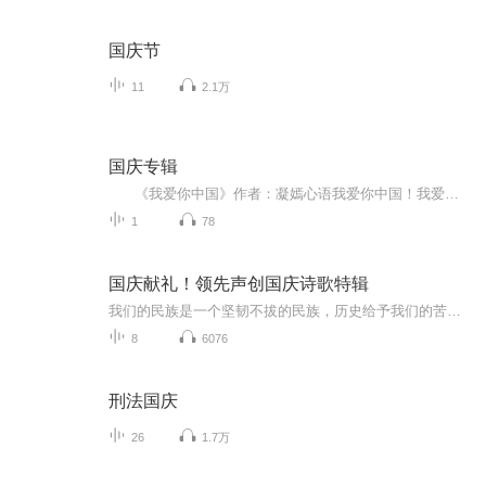
国庆节
11
2.1万
国庆专辑
《我爱你中国》作者：凝嫣心语我爱你中国！我爱你春天蓬勃的秧苗；我爱你秋日金黄的硕果。我爱你中国！我爱你青松气质，我爱你红梅品格！我爱你家乡的甜蔗好像乳汁滋润着我的心窝。我爱你中国，我要把最美的歌儿献给你，我的母亲我的祖国。我爱你中国，我爱...
1
78
国庆献礼！领先声创国庆诗歌特辑
我们的民族是一个坚韧不拔的民族，历史给予我们的苦难都变成了闪着金光的勋章！我们的国家是一个龙腾虎跃的国家，那条巨龙正以不可阻挡之势崛起于神奇的东方！------------------------------------------------值此祖国70周年华诞之际，领先声创以诗歌向祖国献礼！用我们的声音、用我们的热血、用我们的灵魂诵读经典爱国篇章，歌颂我们的祖国！永远繁荣富强！
8
6076
刑法国庆
26
1.7万