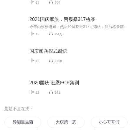
13
808
2021国庆摩旅，丙察察317格聂
今年丙察察进藏，然后经昌都走317过德格，然后格聂南线，最后沙溪古镇收尾。
15
2.4万
国庆阅兵仪式感悟
12
1708
2020国庆 宏恩FCE集训
12
921
您是不是在找：
异能重生西门庆
大庆第一恶
小心哥哥们