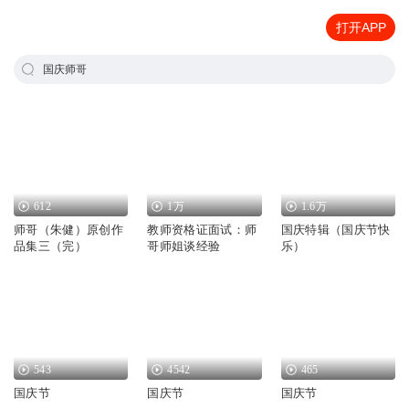
打开APP
国庆师哥
612
1万
1.6万
师哥（朱健）原创作
教师资格证面试：师
国庆特辑（国庆节快
品集三（完）
哥师姐谈经验
乐）
543
4542
465
国庆节
国庆节
国庆节