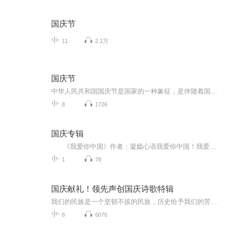
国庆节
11
2.1万
国庆节
中华人民共和国国庆节是国家的一种象征，是伴随着国家的出现而出现的。让我们用诗歌朗诵歌颂祖国的繁荣富强，国泰民安。
8
1726
国庆专辑
《我爱你中国》作者：凝嫣心语我爱你中国！我爱你春天蓬勃的秧苗；我爱你秋日金黄的硕果。我爱你中国！我爱你青松气质，我爱你红梅品格！我爱你家乡的甜蔗好像乳汁滋润着我的心窝。我爱你中国，我要把最美的歌儿献给你，我的母亲我的祖国。我爱你中国，我爱...
1
78
国庆献礼！领先声创国庆诗歌特辑
我们的民族是一个坚韧不拔的民族，历史给予我们的苦难都变成了闪着金光的勋章！我们的国家是一个龙腾虎跃的国家，那条巨龙正以不可阻挡之势崛起于神奇的东方！------------------------------------------------值此祖国70周年华诞之际，领先声创以诗歌向祖国献礼！用我们的声音、用我们的热血、用我们的灵魂诵读经典爱国篇章，歌颂我们的祖国！永远繁荣富强！
8
6076