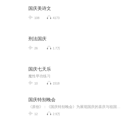
国庆美诗文
108
4173
刑法国庆
26
1.7万
国庆七天乐
魔性早功练习
10
1518
国庆特别晚会
《原创》：《国庆特别晚会》为展现国庆的喜庆与祖国的深情我将以具体的场景切入从清晨升旗的庄严到街头巷尾的欢庆到历史与当下的交融，用优美的笔触传递对祖国的热爱与自豪！用诗歌和情感美文形式，歌颂祖国的繁荣富强，祝人民幸福安康！
12
2.9万