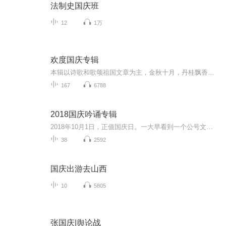
法制史国庆班
12
1万
欢度国庆专辑
本辑以诗歌和歌颂祖国文章为主，金秋十月，丹桂飘香，在这个充满丰收喜悦的季节里，我们满怀激动和自豪，迎来了中华人民共和国76周年华诞。这不仅是一个庄重的纪念日，更是全体中华儿女共同欢庆的盛大的节日，承载着深厚的民族情感和历史意义.
167
6788
2018国庆吟诵专辑
2018年10月1日，正值国庆日。一大早看到一个公号文章，正是文天祥的《己卯十月一日至燕越五日罹狴犴有感而赋》。当然，彼十一非当今的十一。不过数字的巧合还是让人感触，今天拿来读一读，体味一番历史英杰的民族情怀，恰也当时。 根据诗题来看，这组诗是写于十月一日至十月五日之间，是文天祥被俘之后所作，这些诗作不仅有凛凛正气，更也能看的到他百端交集的复杂情感。另一首于右任先生的《望大陆》，微信公号有称《望乡》，一句“山之上国之殇”荡气回肠，一并兴起拿来读了一读。仓促间多有瑕疵...
38
2592
国庆出游去山西
10
5805
张国庆|舆论战