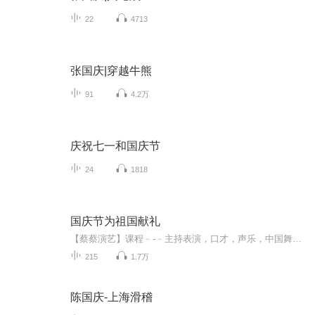
22
4713
张国庆|穿越牛熊
91
4.2万
庆祝七一和国庆节
24
1818
国庆节为祖国献礼
【蔡蔡演艺】课程﹣-﹣主持表演，口才，声乐，中国舞，民族舞。独特的小舞台，专业的录音棚，每一位同学都能成为优秀的小明星。独特的教学模式，轻松上课，快乐学习！知名主持人，舞蹈家，高级教师任职授课！江南总校：河沟街42号三楼 18545856430江北分校...
215
1.7万
陈国庆-上海滑稽