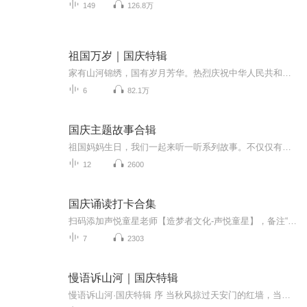
149
126.8万
祖国万岁｜国庆特辑
家有山河锦绣，国有岁月芳华。热烈庆祝中华人民共和国成立73周年！
6
82.1万
国庆主题故事合辑
祖国妈妈生日，我们一起来听一听系列故事。不仅仅有《我的祖国》，还有红军故事，也有关于战争的故事，让大家体会到和平年代的不易。
12
2600
国庆诵读打卡合集
扫码添加声悦童星老师【造梦者文化-声悦童星】，备注“诵读打卡”报名，已添加好友的，直接发送“诵读打卡”报名，报名成功后进入社群。
7
2303
慢语诉山河｜国庆特辑
慢语诉山河·国庆特辑 序 当秋风掠过天安门的红墙，当桂香漫过万里长江的碧波，我总愿慢下脚步，以声为笔，轻轻描摹这山河的模样。 不必追赶喧嚣的潮，也无需堆砌华丽的词——这一辑里，每一段朗诵都是心底的低语：是对着塞北草原的星子说“国泰”，是向着...