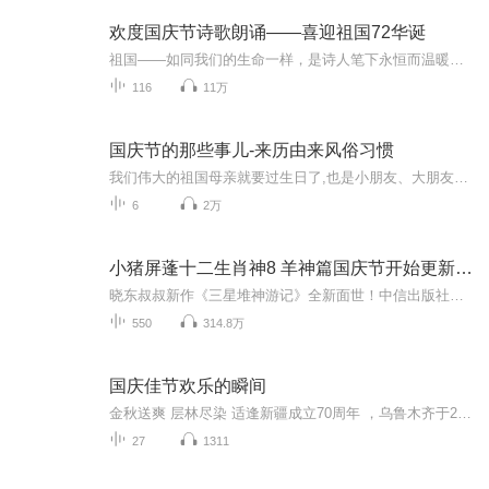
欢度国庆节诗歌朗诵——喜迎祖国72华诞
祖国——如同我们的生命一样，是诗人笔下永恒而温暖的主题。在祖国72周年华诞来临之际，特创建这个诗歌朗诵专辑，诵读经典爱国篇章，和大家一起歌颂祖国，向国庆的献礼！祝愿伟大的祖国繁荣富强，祝愿大家国庆节快乐，度过平安快乐的黄金周假期！
116
11万
国庆节的那些事儿-来历由来风俗习惯
我们伟大的祖国母亲就要过生日了,也是小朋友、大朋友们最喜欢的“国庆小长假”或说“黄金周”还有说”国庆7天乐”的，说法真是不一而足。那么“国庆节”是怎么来的？自古以来国庆节怎么庆贺？新中国国庆节的来历，以及新中国国庆节的庆贺方式又有哪些呢？ ...
6
2万
小猪屏蓬十二生肖神8 羊神篇国庆节开始更新啦！
晓东叔叔新作《三星堆神游记》全新面世！中信出版社出版！京东当当淘宝均有售！点蓝色字收听——《小猪屏蓬爆笑日记2024》《小猪屏蓬爆笑日记2》《小猪屏蓬爆笑日记1》让你笑得喘不上气！《我进故宫当富翁——小猪屏蓬故宫财商笔记》教你成为大富翁！《小...
550
314.8万
国庆佳节欢乐的瞬间
金秋送爽 层林尽染 适逢新疆成立70周年 ，乌鲁木齐于2025年9月23日迎来党中央和习大大带领的慰问团。新疆各族群众欢欣鼓舞，热烈欢迎。
27
1311