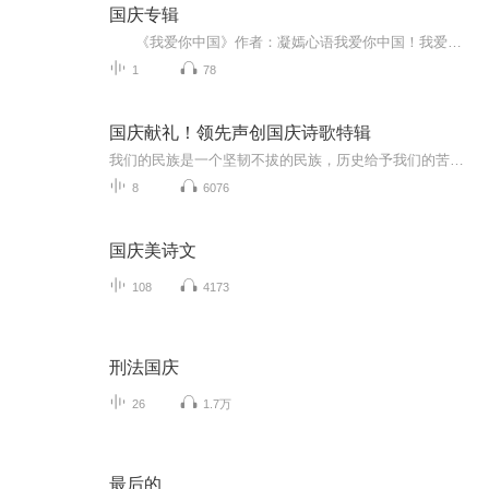
国庆专辑
《我爱你中国》作者：凝嫣心语我爱你中国！我爱你春天蓬勃的秧苗；我爱你秋日金黄的硕果。我爱你中国！我爱你青松气质，我爱你红梅品格！我爱你家乡的甜蔗好像乳汁滋润着我的心窝。我爱你中国，我要把最美的歌儿献给你，我的母亲我的祖国。我爱你中国，我爱...
1
78
国庆献礼！领先声创国庆诗歌特辑
我们的民族是一个坚韧不拔的民族，历史给予我们的苦难都变成了闪着金光的勋章！我们的国家是一个龙腾虎跃的国家，那条巨龙正以不可阻挡之势崛起于神奇的东方！------------------------------------------------值此祖国70周年华诞之际，领先声创以诗歌向祖国献礼！用我们的声音、用我们的热血、用我们的灵魂诵读经典爱国篇章，歌颂我们的祖国！永远繁荣富强！
8
6076
国庆美诗文
108
4173
刑法国庆
26
1.7万
最后的