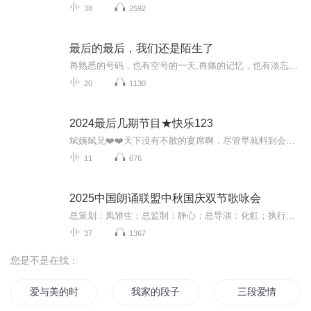
38
2592
最后的最后，我们还是陌生了
再熟悉的号码，也有空号的一天,再痛的记忆，也有淡忘的一天,再美的梦，也有苏醒的一天,所以再爱的人，也有远走的一天。我们真的陌生了，从无话不说，变成了无话可说，从朝朝暮暮，变成了微笑点头。你不会因我的伤心而难过，我不会为你的焦急而紧张；还留着彼此的联系方式，却不曾拨打过电话号码；还能听到对方的近况，心里却不曾再起涟漪。我们成为了彼此记忆中的风景，却再也走不进对方的心里。...
20
1130
2024最后几期节目★快乐123
斌姨斌兄❤️❤️天下没有不散的宴席啊，尽管早就料到会有这么一天～但当真到来的时候，心里还是万般的不舍…�斌姨斌兄，曾经一起做过的事情、看过的风景、感受的快乐…我会永远永远记在心里，相信你们也是和我一样的！❤️❤️不过话说回来，只要斌姨斌...
11
676
2025中国朗诵联盟中秋国庆双节歌咏会
总策划：凤雏生；总监制：静心；总导演：化虹；执行总监：莺子；执行导演：橙夏；主持人：静心、化虹、橙夏
37
1367
您是不是在找：
爱与美的时段
我家的段子手
三段爱情