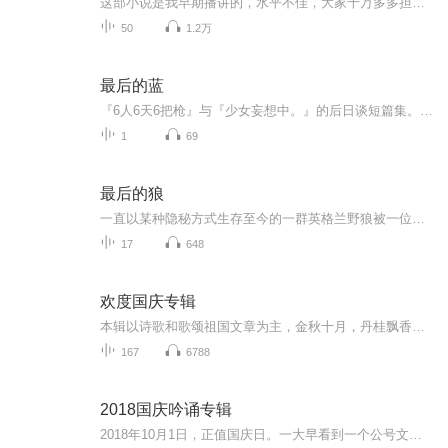
这部小说是我早期播讲的，水平不佳，大家千万多多担待啦，郭瑞谢谢大家的包容呢。小说 内容：一段婚姻不幸福，下一段婚姻会不会幸福呢，中年男人寻觅爱的故事
50
1.2万
最后的蓝
『6人6天6把枪』与『少女妄想中。』的后日谈短篇集。 在山中小屋从事陶艺的岩谷香菜偶尔会来到市区和一年前认识的新城雅见面。 对于见了面也只是躺在自己腿上随口闲聊的雅，其实香菜并不明白对方为什么要继续相约。 然而某一天，雅前来拜访香菜─...
1
69
最后的狼
一直以某种隐秘方式生存至今的一群英格兰野狼被一位猎人发现了，他期望它们都死在自己的枪口下，从而让自己名垂青史。于是，他开始疯狂地猎杀这些珍贵的生命，一场惊心动魄的生死搏斗拉开了帷幕，一只只狼先后死去……
17
648
欢度国庆专辑
本辑以诗歌和歌颂祖国文章为主，金秋十月，丹桂飘香，在这个充满丰收喜悦的季节里，我们满怀激动和自豪，迎来了中华人民共和国76周年华诞。这不仅是一个庄重的纪念日，更是全体中华儿女共同欢庆的盛大的节日，承载着深厚的民族情感和历史意义.
167
6788
2018国庆吟诵专辑
2018年10月1日，正值国庆日。一大早看到一个公号文章，正是文天祥的《己卯十月一日至燕越五日罹狴犴有感而赋》。当然，彼十一非当今的十一。不过数字的巧合还是让人感触，今天拿来读一读，体味一番历史英杰的民族情怀，恰也当时。 根据诗题来看，这组诗是写于十月一日至十月五日之间，是文天祥被俘之后所作，这些诗作不仅有凛凛正气，更也能看的到他百端交集的复杂情感。另一首于右任先生的《望大陆》，微信公号有称《望乡》，一句“山之上国之殇”荡气回肠，一并兴起拿来读了一读。仓促间多有瑕疵...