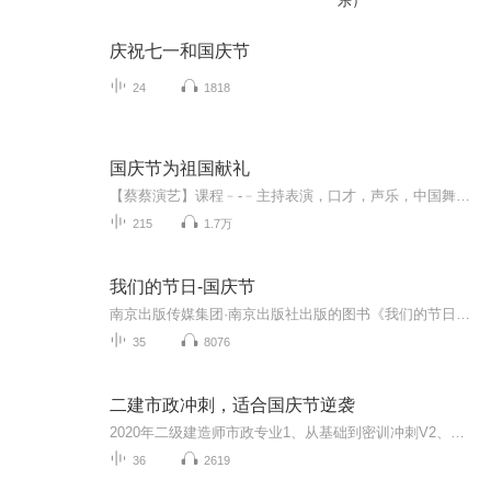
乐）
庆祝七一和国庆节
24
1818
国庆节为祖国献礼
【蔡蔡演艺】课程﹣-﹣主持表演，口才，声乐，中国舞，民族舞。独特的小舞台，专业的录音棚，每一位同学都能成为优秀的小明星。独特的教学模式，轻松上课，快乐学习！知名主持人，舞蹈家，高级教师任职授课！江南总校：河沟街42号三楼 18545856430江北分校...
215
1.7万
我们的节日-国庆节
南京出版传媒集团·南京出版社出版的图书《我们的节日》通过对中国节日文化和节日意义进行深度的挖掘，面向青少年群体构建独具特色的栏目内容，以此丰富春节、元宵节、清明节、端午节、七夕节、中秋节、重阳节等传统节日；六一节、教师节、国庆节等新兴节日的文化内涵和表现形式。促进青少年形成新的节日习俗，提升节日仪式感、认同感。音频作品由金陵朗读者联盟志愿者朗诵，南京音像出版社、金陵图书馆联合制作。
35
8076
二建市政冲刺，适合国庆节逆袭
2020年二级建造师市政专业1、从基础到密训冲刺V2、从精华课程到超压密押V3、0基础同步更新v4、持续更新到2020年考试V5、只要你跟着学让你一次稳拿证V6、渠道超压压题，超压三页纸等独家绝密压题!
36
2619