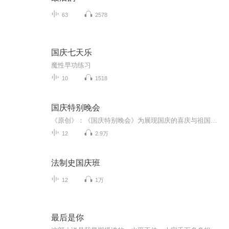
63
2578
国庆七天乐
魔性早功练习
10
1518
国庆特别晚会
《原创》：《国庆特别晚会》为展现国庆的喜庆与祖国的深情我将以具体的场景切入从清晨升旗的庄严到街头巷尾的欢庆到历史与当下的交融，用优美的笔触传递对祖国的热爱与自豪！用诗歌和情感美文形式，歌颂祖国的繁荣富强，祝人民幸福安康！
12
2.9万
法制史国庆班
12
1万
最后是你